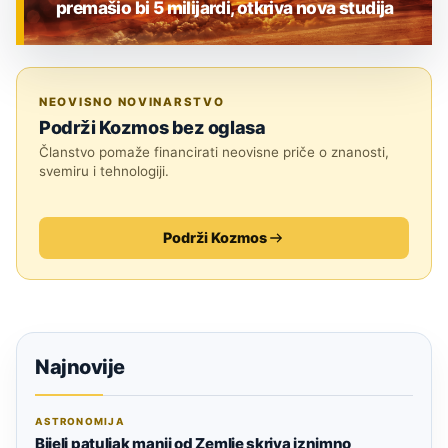
premašio bi 5 milijardi, otkriva nova studija
ZNANOST
NEOVISNO NOVINARSTVO
Podrži Kozmos bez oglasa
Članstvo pomaže financirati neovisne priče o znanosti,
svemiru i tehnologiji.
Podrži Kozmos
Najnovije
ASTRONOMIJA
Bijeli patuljak manji od Zemlje skriva iznimno