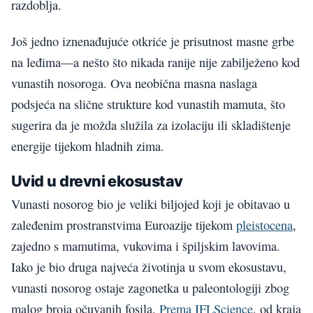
razdoblja.
Još jedno iznenađujuće otkriće je prisutnost masne grbe
na leđima—a nešto što nikada ranije nije zabilježeno kod
vunastih nosoroga. Ova neobična masna naslaga
podsjeća na slične strukture kod vunastih mamuta, što
sugerira da je možda služila za izolaciju ili skladištenje
energije tijekom hladnih zima.
Uvid u drevni ekosustav
Vunasti nosorog bio je veliki biljojed koji je obitavao u
zaleđenim prostranstvima Euroazije tijekom
pleistocena
,
zajedno s mamutima, vukovima i špiljskim lavovima.
Iako je bio druga najveća životinja u svom ekosustavu,
vunasti nosorog ostaje zagonetka u paleontologiji zbog
malog broja očuvanih fosila.
Prema IFLScience
, od kraja