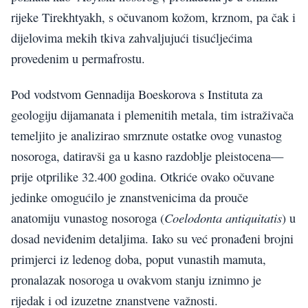
rijeke Tirekhtyakh, s očuvanom kožom, krznom, pa čak i
dijelovima mekih tkiva zahvaljujući tisućljećima
provedenim u permafrostu.
Pod vodstvom Gennadija Boeskorova s Instituta za
geologiju dijamanata i plemenitih metala, tim istraživača
temeljito je analizirao smrznute ostatke ovog vunastog
nosoroga, datiravši ga u kasno razdoblje pleistocena—
prije otprilike 32.400 godina. Otkriće ovako očuvane
jedinke omogućilo je znanstvenicima da prouče
Coelodonta antiquitatis
anatomiju vunastog nosoroga (
) u
dosad neviđenim detaljima. Iako su već pronađeni brojni
primjerci iz ledenog doba, poput vunastih mamuta,
pronalazak nosoroga u ovakvom stanju iznimno je
rijedak i od izuzetne znanstvene važnosti.