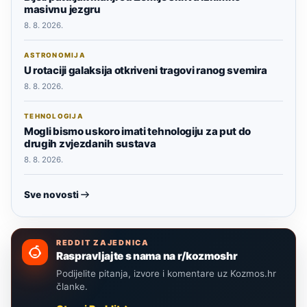
masivnu jezgru
8. 8. 2026.
ASTRONOMIJA
U rotaciji galaksija otkriveni tragovi ranog svemira
8. 8. 2026.
TEHNOLOGIJA
Mogli bismo uskoro imati tehnologiju za put do
drugih zvjezdanih sustava
8. 8. 2026.
Sve novosti
REDDIT ZAJEDNICA
Raspravljajte s nama na r/kozmoshr
Podijelite pitanja, izvore i komentare uz Kozmos.hr
članke.