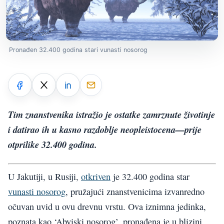
Pronađen 32.400 godina stari vunasti nosorog
Tim znanstvenika istražio je ostatke zamrznute životinje
i datirao ih u kasno razdoblje neopleistocena—prije
otprilike 32.400 godina.
U Jakutiji, u Rusiji,
otkriven
je 32.400 godina star
vunasti nosorog
, pružajući znanstvenicima izvanredno
očuvan uvid u ovu drevnu vrstu. Ova iznimna jedinka,
poznata kao ‘Abyiski nosorog’, pronađena je u blizini