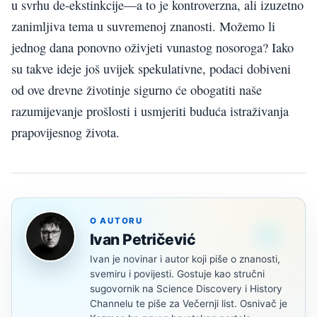
u svrhu de-ekstinkcije—a to je kontroverzna, ali izuzetno
zanimljiva tema u suvremenoj znanosti. Možemo li
jednog dana ponovno oživjeti vunastog nosoroga? Iako
su takve ideje još uvijek spekulativne, podaci dobiveni
od ove drevne životinje sigurno će obogatiti naše
razumijevanje prošlosti i usmjeriti buduća istraživanja
prapovijesnog života.
O AUTORU
Ivan Petričević
Ivan je novinar i autor koji piše o znanosti,
svemiru i povijesti. Gostuje kao stručni
sugovornik na Science Discovery i History
Channelu te piše za Večernji list. Osnivač je