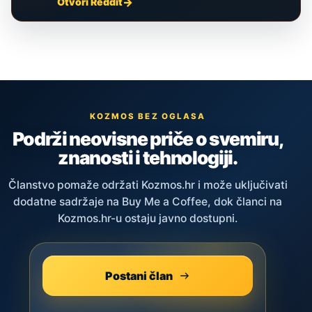
Otvori Reddit
KOZMOS BEZ OGLASA
Podrži neovisne priče o svemiru,
znanosti i tehnologiji.
Članstvo pomaže održati Kozmos.hr i može uključivati
dodatne sadržaje na Buy Me a Coffee, dok članci na
Kozmos.hr-u ostaju javno dostupni.
Postani član