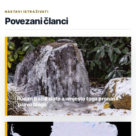
NASTAVI ISTRAŽIVATI
Povezani članci
Rudari tražili zlato a umjesto toga pronašli
‘pravo blago’
ZNANOST