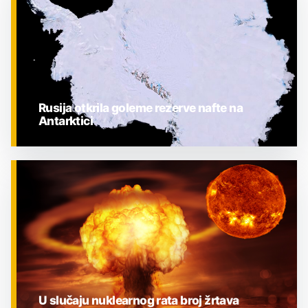
Rusija otkrila goleme rezerve nafte na
Antarktici
ZNANOST
U slučaju nuklearnog rata broj žrtava