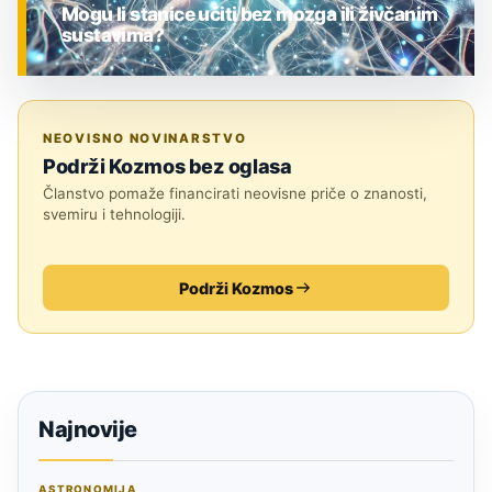
Mogu li stanice učiti bez mozga ili živčanim
sustavima?
ZNANOST
NEOVISNO NOVINARSTVO
Podrži Kozmos bez oglasa
Članstvo pomaže financirati neovisne priče o znanosti,
svemiru i tehnologiji.
Podrži Kozmos
Najnovije
ASTRONOMIJA