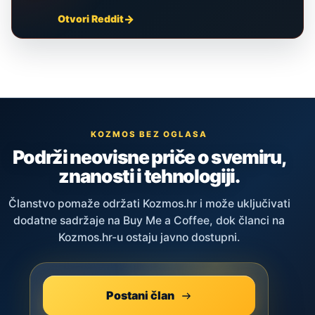
Otvori Reddit
KOZMOS BEZ OGLASA
Podrži neovisne priče o svemiru,
znanosti i tehnologiji.
Članstvo pomaže održati Kozmos.hr i može uključivati
dodatne sadržaje na Buy Me a Coffee, dok članci na
Kozmos.hr-u ostaju javno dostupni.
Postani član