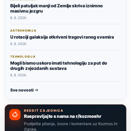
Bijeli patuljak manji od Zemlje skriva iznimno
masivnu jezgru
8. 8. 2026.
ASTRONOMIJA
U rotaciji galaksija otkriveni tragovi ranog svemira
8. 8. 2026.
TEHNOLOGIJA
Mogli bismo uskoro imati tehnologiju za put do
drugih zvjezdanih sustava
8. 8. 2026.
Sve novosti
REDDIT ZAJEDNICA
Raspravljajte s nama na r/kozmoshr
Podijelite pitanja, izvore i komentare uz Kozmos.hr
članke.