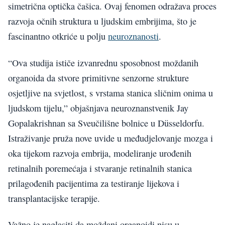
simetrična optička čašica. Ovaj fenomen odražava proces
razvoja očnih struktura u ljudskim embrijima, što je
fascinantno otkriće u polju
neuroznanosti
.
“Ova studija ističe izvanrednu sposobnost moždanih
organoida da stvore primitivne senzorne strukture
osjetljive na svjetlost, s vrstama stanica sličnim onima u
ljudskom tijelu,” objašnjava neuroznanstvenik Jay
Gopalakrishnan sa Sveučilišne bolnice u Düsseldorfu.
Istraživanje pruža nove uvide u međudjelovanje mozga i
oka tijekom razvoja embrija, modeliranje urođenih
retinalnih poremećaja i stvaranje retinalnih stanica
prilagođenih pacijentima za testiranje lijekova i
transplantacijske terapije.
Važno je naglasiti da moždani organoidi nisu u