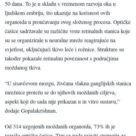
50 dana. To je u skladu s vremenom razvoja oka u
ljudskom embriju, što ukazuje na korisnost ovih
organoida u proučavanju ovog složenog procesa. Optičke
čašice sadržavale su različite vrste retinalnih stanica koje
su se organizirale u neuralne mreže reagirajuće na
svjetlost, uključujući tkivo leće i rožnice. Strukture su
također pokazale retinalnu povezanost s područjima
moždanog tkiva.
“U sisavčevom mozgu, živčana vlakna ganglijskih stanica
mrežnice protežu se do njihovih moždanih ciljeva,
aspekt koji do sada nije prikazan u in vitro sustavu,”
dodaje Gopalakrishnan.
Od 314 uzgojenih moždanih organoida, 73% ih je
razvilo optičke čašice. Tim se nada razviti strategije za