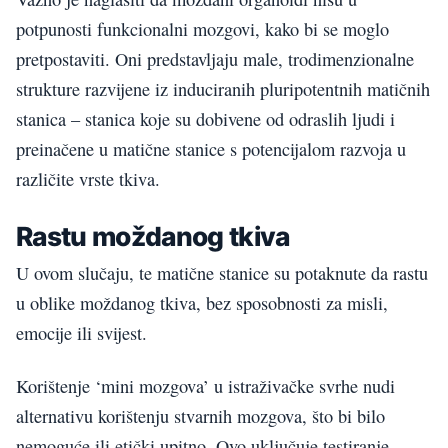
potpunosti funkcionalni mozgovi, kako bi se moglo
pretpostaviti. Oni predstavljaju male, trodimenzionalne
strukture razvijene iz induciranih pluripotentnih matičnih
stanica – stanica koje su dobivene od odraslih ljudi i
preinačene u matične stanice s potencijalom razvoja u
različite vrste tkiva.
Rastu moždanog tkiva
U ovom slučaju, te matične stanice su potaknute da rastu
u oblike moždanog tkiva, bez sposobnosti za misli,
emocije ili svijest.
Korištenje ‘mini mozgova’ u istraživačke svrhe nudi
alternativu korištenju stvarnih mozgova, što bi bilo
nemoguće ili etički upitno. Ovo uključuje testiranje