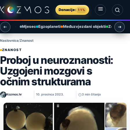
Preskoči na sadržaj
Donacije:
11%
Otvori izbornik
Otvori pretragu
Mjesec
Egzoplaneti
Međuzvjezdani objekti
Zemlja i ok
Naslovnica
Znanost
ZNANOST
Proboj u neuroznanosti:
Uzgojeni mozgovi s
očnim strukturama
Kozmos.hr
10. prosinca 2023.
3 min čitanja