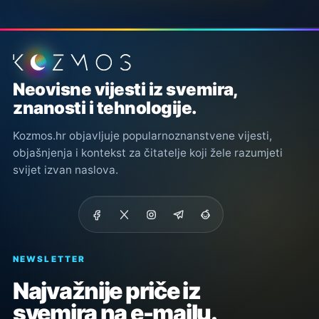
Podnožje stranice
Neovisne vijesti iz svemira,
znanosti i tehnologije.
Kozmos.hr objavljuje popularnoznanstvene vijesti,
objašnjenja i kontekst za čitatelje koji žele razumjeti
svijet izvan naslova.
NEWSLETTER
Najvažnije priče iz
svemira na e-mailu.