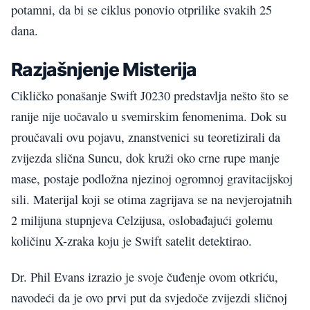
potamni, da bi se ciklus ponovio otprilike svakih 25
dana.
Razjašnjenje Misterija
Cikličko ponašanje Swift J0230 predstavlja nešto što se
ranije nije uočavalo u svemirskim fenomenima. Dok su
proučavali ovu pojavu, znanstvenici su teoretizirali da
zvijezda slična Suncu, dok kruži oko crne rupe manje
mase, postaje podložna njezinoj ogromnoj gravitacijskoj
sili. Materijal koji se otima zagrijava se na nevjerojatnih
2 milijuna stupnjeva Celzijusa, oslobađajući golemu
količinu X-zraka koju je Swift satelit detektirao.
Dr. Phil Evans izrazio je svoje čuđenje ovom otkriću,
navodeći da je ovo prvi put da svjedoče zvijezdi sličnoj