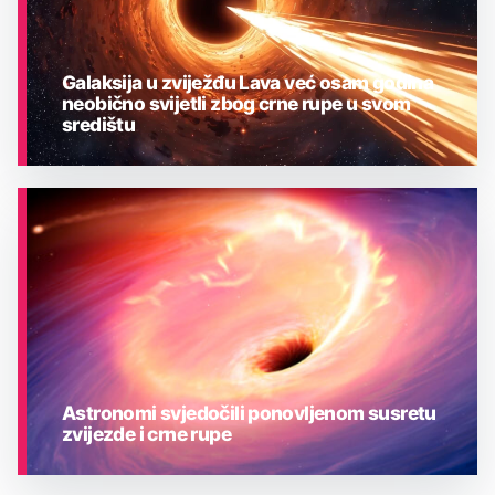
Galaksija u zviježđu Lava već osam godina
neobično svijetli zbog crne rupe u svom
središtu
ASTRONOMIJA
Astronomi svjedočili ponovljenom susretu
zvijezde i crne rupe