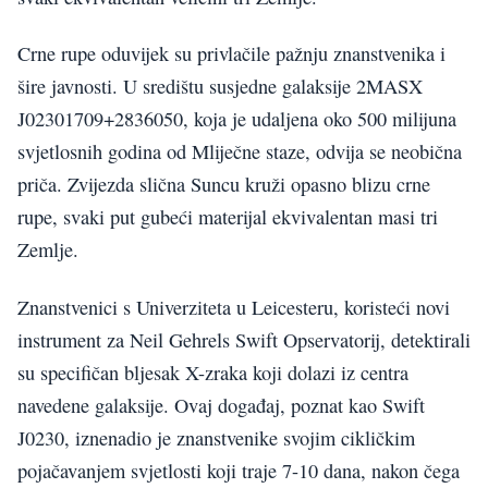
Crne rupe oduvijek su privlačile pažnju znanstvenika i
šire javnosti. U središtu susjedne galaksije 2MASX
J02301709+2836050, koja je udaljena oko 500 milijuna
svjetlosnih godina od Mliječne staze, odvija se neobična
priča. Zvijezda slična Suncu kruži opasno blizu crne
rupe, svaki put gubeći materijal ekvivalentan masi tri
Zemlje.
Znanstvenici s Univerziteta u Leicesteru, koristeći novi
instrument za Neil Gehrels Swift Opservatorij, detektirali
su specifičan bljesak X-zraka koji dolazi iz centra
navedene galaksije. Ovaj događaj, poznat kao Swift
J0230, iznenadio je znanstvenike svojim cikličkim
pojačavanjem svjetlosti koji traje 7-10 dana, nakon čega