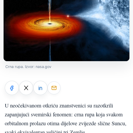
Crna rupa. Izvor: nasa.gov
U neočekivanom otkriću znanstvenici su razotkrili
zapanjujući svemirski fenomen: crna rupa koja svakom
orbitalnom prolazu otima dijelove zvijezde slične Suncu,
svaki ekvivalentan veličini tri Zemlje.