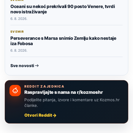
Oceani su nekoć prekrivali 90 posto Venere, tvrdi
novo istraživanje
6. 8. 2026.
SVEMIR
Perseverance s Marsa snimio Zemlju kako nestaje
iza Fobosa
6. 8. 2026.
Sve novosti
REDDIT ZAJEDNICA
Raspravljajte s nama na r/kozmoshr
Podijelite pitanja, izvore i komentare uz Kozmos.hr
članke.
Otvori Reddit