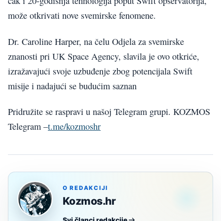
čak i 20-godišnja tehnologija poput Swift opservatorija,
može otkrivati nove svemirske fenomene.
Dr. Caroline Harper, na čelu Odjela za svemirske
znanosti pri UK Space Agency, slavila je ovo otkriće,
izražavajući svoje uzbuđenje zbog potencijala Swift
misije i nadajući se budućim saznan
Pridružite se raspravi u našoj Telegram grupi. KOZMOS
Telegram –
t.me/kozmoshr
O REDAKCIJI
Kozmos.hr
Svi članci redakcije