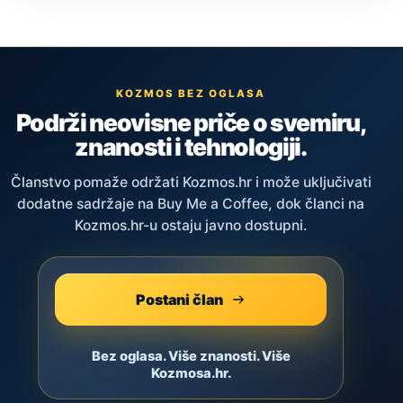
KOZMOS BEZ OGLASA
Podrži neovisne priče o svemiru,
znanosti i tehnologiji.
Članstvo pomaže održati Kozmos.hr i može uključivati
dodatne sadržaje na Buy Me a Coffee, dok članci na
Kozmos.hr-u ostaju javno dostupni.
Postani član
Bez oglasa. Više znanosti. Više
Kozmosa.hr.