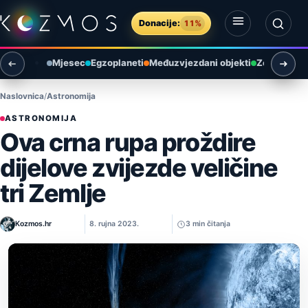
Preskoči na sadržaj
Donacije:
11%
Otvori izbornik
Otvori pretragu
Mjesec
Egzoplaneti
Međuzvjezdani objekti
Zemlja i ok
Naslovnica
Astronomija
ASTRONOMIJA
Ova crna rupa proždire
dijelove zvijezde veličine
tri Zemlje
Kozmos.hr
8. rujna 2023.
3 min čitanja