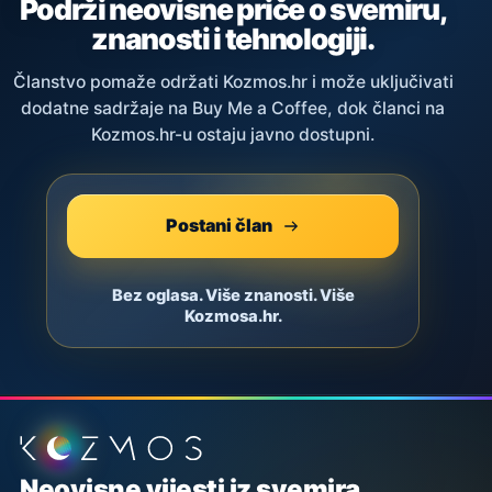
Podrži neovisne priče o svemiru,
znanosti i tehnologiji.
Članstvo pomaže održati Kozmos.hr i može uključivati
dodatne sadržaje na Buy Me a Coffee, dok članci na
Kozmos.hr-u ostaju javno dostupni.
Postani član
Bez oglasa. Više znanosti. Više
Kozmosa.hr.
Podnožje stranice
Neovisne vijesti iz svemira,