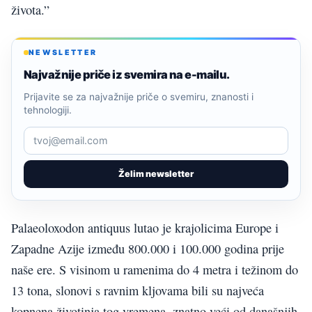
života.”
NEWSLETTER
Najvažnije priče iz svemira na e-mailu.
Prijavite se za najvažnije priče o svemiru, znanosti i
tehnologiji.
Želim newsletter
Palaeoloxodon antiquus lutao je krajolicima Europe i
Zapadne Azije između 800.000 i 100.000 godina prije
naše ere. S visinom u ramenima do 4 metra i težinom do
13 tona, slonovi s ravnim kljovama bili su najveća
kopnena životinja tog vremena, znatno veći od današnjih