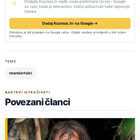
Dodajte Kozmos.hr među svoje preferirane izvore i Google
će vam, kada je relevantno, češće prikazivati naše najnovije
članke.
Dodaj Kozmos.hr na Google
Potrebno je biti prijavljen na Google račun. Odabir možete promijeniti u bilo kojem
trenutku.
TEME
neandertalci
NASTAVI ISTRAŽIVATI
Povezani članci