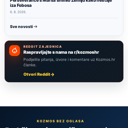
Perseverance s Marsa snimio Zemlju kako nestaje
iza Fobosa
6. 8. 2026.
Sve novosti
REDDIT ZAJEDNICA
Raspravljajte s nama na r/kozmoshr
Podijelite pitanja, izvore i komentare uz Kozmos.hr
članke.
Otvori Reddit
KOZMOS BEZ OGLASA