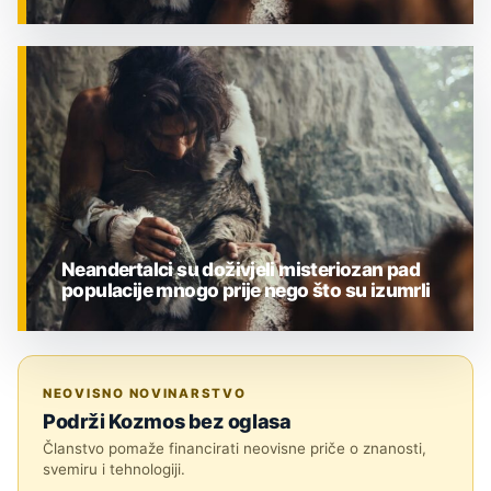
ZNANOST
Neandertalci su doživjeli misteriozan pad
populacije mnogo prije nego što su izumrli
ZNANOST
NEOVISNO NOVINARSTVO
Podrži Kozmos bez oglasa
Članstvo pomaže financirati neovisne priče o znanosti,
svemiru i tehnologiji.