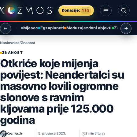
Preskoči na sadržaj
Donacije:
11%
Otvori izbornik
Otvori pretragu
Mjesec
Egzoplaneti
Međuzvjezdani objekti
Zemlja i ok
Naslovnica
Znanost
ZNANOST
Otkriće koje mijenja
povijest: Neandertalci su
masovno lovili ogromne
slonove s ravnim
kljovama prije 125.000
godina
Kozmos.hr
5. prosinca 2023.
2 min čitanja