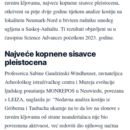
ravnim kljovama, najveće kopnene sisavce pleistocena,
otkriveni su prije dvije godine tijekom analize kostiju na
lokalitetu Neumark-Nord u bivšem rudniku smeđeg
ugljena u Saskoj-Anhaltu. Ti rezultati objavljeni su u
časopisu Science Advances početkom 2023. godine.
Najveće kopnene sisavce
pleistocena
Profesorica Sabine Gaudzinski-Windheuser, ravnateljica
Arheološkog istraživačkog centra i Muzeja evolucije
ljudskog ponašanja MONREPOS u Neuwiedu, povezana
s LEIZA, naglasila je: “Nedavna analiza kostiju iz
Gröberna i Taubacha ukazuje na to da lov na slonove s
ravnim kljovama od strane neandertalaca nije bio
povremena aktivnost, već redoviti dio njihovog načina