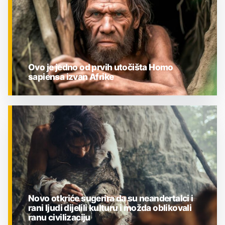
Ovo je jedno od prvih utočišta Homo
sapiensa izvan Afrike
ZNANOST
Novo otkriće sugerira da su neandertalci i
rani ljudi dijelili kulturu i možda oblikovali
ranu civilizaciju