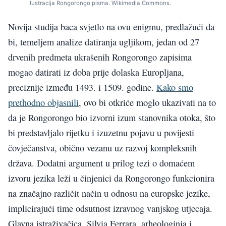
Ilustracija Rongorongo pisma. Wikimedia Commons.
Novija studija baca svjetlo na ovu enigmu, predlažući da
bi, temeljem analize datiranja ugljikom, jedan od 27
drvenih predmeta ukrašenih Rongorongo zapisima
mogao datirati iz doba prije dolaska Europljana,
preciznije između 1493. i 1509. godine.
Kako smo
prethodno objasnili
, ovo bi otkriće moglo ukazivati na to
da je Rongorongo bio izvorni izum stanovnika otoka, što
bi predstavljalo rijetku i izuzetnu pojavu u povijesti
čovječanstva, obično vezanu uz razvoj kompleksnih
država. Dodatni argument u prilog tezi o domaćem
izvoru jezika leži u činjenici da Rongorongo funkcionira
na značajno različit način u odnosu na europske jezike,
implicirajući time odsutnost izravnog vanjskog utjecaja.
Glavna istraživačica, Silvia Ferrara, arheologinja i