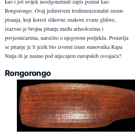
kao i još uvijek neodgonetnuti zapis poznat kao
Rongorongo. Ovaj jedinstveni trodimenzionalni sustav
pisanja, koji koristi slikovne znakove zvane glifove,
izazvao je brojna pitanja među arheolozima i
povjesničarima, naročito o njegovom porijeklu. Postavlja
se pitanje je li jezik bio izvorni izum stanovnika Rapa
Nuija ili je nastao pod utjecajem europskih osvajača?
Rongorongo