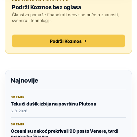
Podrži Kozmos bez oglasa
Članstvo pomaže financirati neovisne priče o znanosti,
svemiru i tehnologiji.
Podrži Kozmos
Najnovije
SVEMIR
Tekući dušik izbija na površinu Plutona
6. 8. 2026.
SVEMIR
Oceani su nekoć prekrivali 90 posto Venere, tvrdi
novo istraživanje