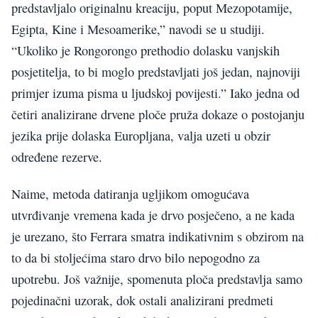
predstavljalo originalnu kreaciju, poput Mezopotamije,
Egipta, Kine i Mesoamerike,” navodi se u studiji.
“Ukoliko je Rongorongo prethodio dolasku vanjskih
posjetitelja, to bi moglo predstavljati još jedan, najnoviji
primjer izuma pisma u ljudskoj povijesti.” Iako jedna od
četiri analizirane drvene ploče pruža dokaze o postojanju
jezika prije dolaska Europljana, valja uzeti u obzir
određene rezerve.
Naime, metoda datiranja ugljikom omogućava
utvrđivanje vremena kada je drvo posječeno, a ne kada
je urezano, što Ferrara smatra indikativnim s obzirom na
to da bi stoljećima staro drvo bilo nepogodno za
upotrebu. Još važnije, spomenuta ploča predstavlja samo
pojedinačni uzorak, dok ostali analizirani predmeti