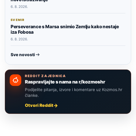
6. 8. 2026.
SVEMIR
Perseverance s Marsa snimio Zemlju kako nestaje
iza Fobosa
6. 8. 2026.
Sve novosti
REDDIT ZAJEDNICA
Raspravljajte s nama na r/kozmoshr
Podijelite pitanja, izvore i komentare uz Kozmos.hr
članke.
Otvori Reddit