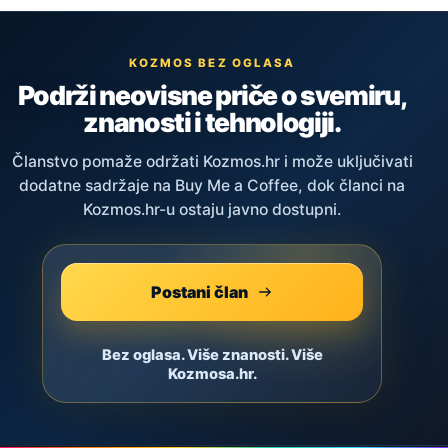
KOZMOS BEZ OGLASA
Podrži neovisne priče o svemiru,
znanosti i tehnologiji.
Članstvo pomaže održati Kozmos.hr i može uključivati
dodatne sadržaje na Buy Me a Coffee, dok članci na
Kozmos.hr-u ostaju javno dostupni.
Postani član
Bez oglasa. Više znanosti. Više
Kozmosa.hr.