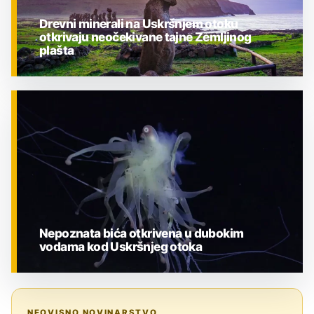
Drevni minerali na Uskršnjem otoku
otkrivaju neočekivane tajne Zemljinog
plašta
ZNANOST
Nepoznata bića otkrivena u dubokim
vodama kod Uskršnjeg otoka
ZNANOST
NEOVISNO NOVINARSTVO