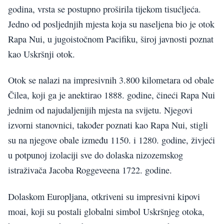
godina, vrsta se postupno proširila tijekom tisućljeća.
Jedno od posljednjih mjesta koja su naseljena bio je otok
Rapa Nui, u jugoistočnom Pacifiku, široj javnosti poznat
kao Uskršnji otok.
Otok se nalazi na impresivnih 3.800 kilometara od obale
Čilea, koji ga je anektirao 1888. godine, čineći Rapa Nui
jednim od najudaljenijih mjesta na svijetu. Njegovi
izvorni stanovnici, također poznati kao Rapa Nui, stigli
su na njegove obale između 1150. i 1280. godine, živjeći
u potpunoj izolaciji sve do dolaska nizozemskog
istraživača Jacoba Roggeveena 1722. godine.
Dolaskom Europljana, otkriveni su impresivni kipovi
moai, koji su postali globalni simbol Uskršnjeg otoka,