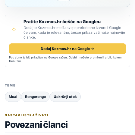
Pratite Kozmos.hr češće na Googleu
Dodajte Kozmos.hr među svoje preferirane izvore i Google
će vam, kada je relevantno, češće prikazivati naše najnovije
članke.
Dodaj Kozmos.hr na Google
Potrebno je biti prijavljen na Google račun. Odabir možete promijeniti u bilo kojem
trenutku.
TEME
Moai
Rongorongo
Uskršnji otok
NASTAVI ISTRAŽIVATI
Povezani članci