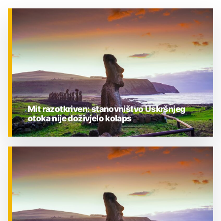
Mit razotkriven: stanovništvo Uskršnjeg
otoka nije doživjelo kolaps
ZNANOST