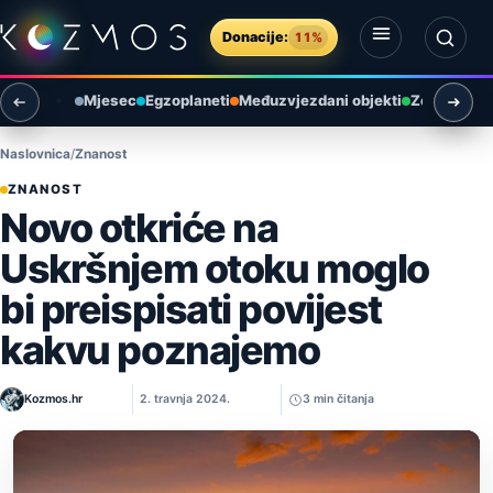
Preskoči na sadržaj
Donacije:
11%
Otvori izbornik
Otvori pretragu
Mjesec
Egzoplaneti
Međuzvjezdani objekti
Zemlja i ok
Naslovnica
Znanost
ZNANOST
Novo otkriće na
Uskršnjem otoku moglo
bi preispisati povijest
kakvu poznajemo
Kozmos.hr
2. travnja 2024.
3 min čitanja