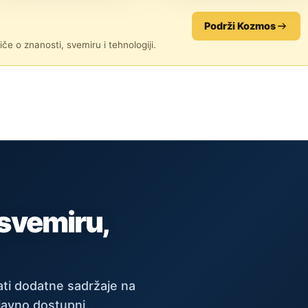
ZNANOST
ZNANOST
Podrži Kozmos
če o znanosti, svemiru i tehnologiji.
 svemiru,
ti dodatne sadržaje na
javno dostupni.