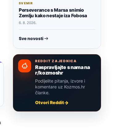
SVEMIR
Perseverance s Marsa snimio
Zemlju kako nestaje iza Fobosa
6. 8. 2026.
Sve novosti
REDDIT ZAJEDNICA
Raspravljajte s nama na
r/kozmoshr
Podijelite pitanja, izvore i
komentare uz Kozmos.hr
članke.
Otvori Reddit
m