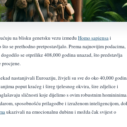
pućuju na blisku genetsku vezu između
Homo sapiensa
i
o što se prethodno pretpostavljalo. Prema najnovijim podacima,
 dogodilo se otprilike 408,000 godina unazad, što predstavlja
e procjene.
nekad nastanjivali Euroaziju, živjeli su sve do oko 40,000 godin
vanjima poput kraćeg i šireg tjelesnog okvira, šire zdjelice i
 naglašavaju sličnosti koje dijelimo s ovim robustnim homininima
m darom, sposobnošću prilagodbe i izraženom inteligencijom, do
ima
ukazivali na emocionalnu dubinu i možda čak svijest o