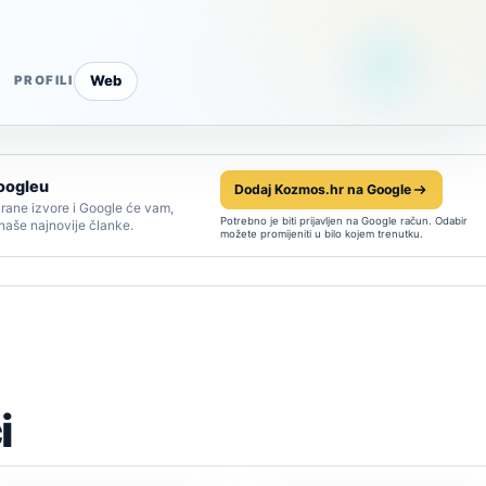
Web
PROFILI
oogleu
Dodaj Kozmos.hr na Google
rane izvore i Google će vam,
Potrebno je biti prijavljen na Google račun. Odabir
 naše najnovije članke.
možete promijeniti u bilo kojem trenutku.
i