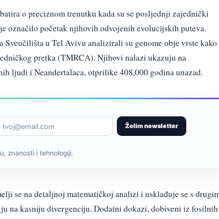
tira o preciznom trenutku kada su se posljednji zajednički
o je označilo početak njihovih odvojenih evolucijskih puteva.
sa Sveučilišta u Tel Avivu analizirali su genome obje vrste kako
zajedničkog pretka (TMRCA). Njihovi nalazi ukazuju na
h ljudi i Neandertalaca, otprilike 408,000 godina unazad.
Želim newsletter
, znanosti i tehnologiji.
elji se na detaljnoj matematičkoj analizi i usklađuje se s drugi
u na kasniju divergenciju. Dodatni dokazi, dobiveni iz fosilnih