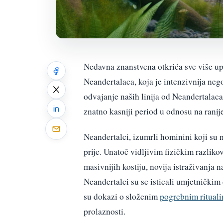
Nedavna znanstvena otkrića sve više u
Neandertalaca, koja je intenzivnija neg
odvajanje naših linija od Neandertalaca
znatno kasniji period u odnosu na ranij
Neandertalci, izumrli hominini koji su 
prije. Unatoč vidljivim fizičkim razliko
masivnijih kostiju, novija istraživanja
Neandertalci su se isticali umjetnički
su dokazi o složenim
pogrebnim ritual
prolaznosti.