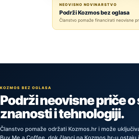
ZNANOST
NEOVISNO NOVINARSTVO
Podrži Kozmos bez oglasa
Članstvo pomaže financirati neovisne pri
KOZMOS BEZ OGLASA
Podrži neovisne priče o
znanosti i tehnologiji.
Članstvo pomaže održati Kozmos.hr i može uključiva
Buy Me a Coffee, dok članci na Kozmos.hr-u ostaju 