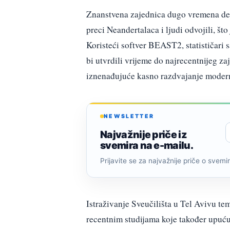
Znanstvena zajednica dugo vremena deba
preci Neandertalaca i ljudi odvojili, št
Koristeći softver BEAST2, statističari 
bi utvrdili vrijeme do najrecentnijeg 
iznenađujuće kasno razdvajanje moderni
NEWSLETTER
Najvažnije priče iz
svemira na e-mailu.
Prijavite se za najvažnije priče o svemiru
Istraživanje Sveučilišta u Tel Avivu tem
recentnim studijama koje također upućuj