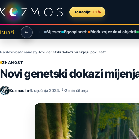
Preskoči na sadržaj
Donacije:
11%
Istraži
Mjesec
Egzoplaneti
Međuzvjezdani objekti
Naslovnica
Znanost
Novi genetski dokazi mijenjaju povijest?
ZNANOST
Novi genetski dokazi mijenja
Kozmos.hr
6. siječnja 2024.
2 min čitanja