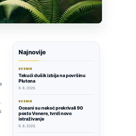
Najnovije
SVEMIR
Tekući dušik izbija na površinu
Plutona
a
6. 8. 2026.
.
SVEMIR
Oceani su nekoć prekrivali 90
k
posto Venere, tvrdi novo
istraživanje
6. 8. 2026.