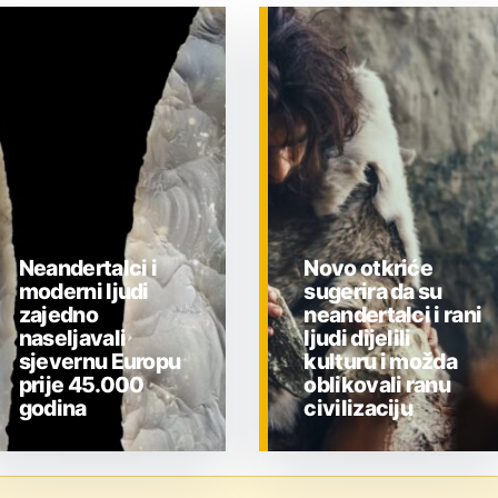
Neandertalci i
Novo otkriće
moderni ljudi
sugerira da su
zajedno
neandertalci i rani
naseljavali
ljudi dijelili
sjevernu Europu
kulturu i možda
prije 45.000
oblikovali ranu
godina
civilizaciju