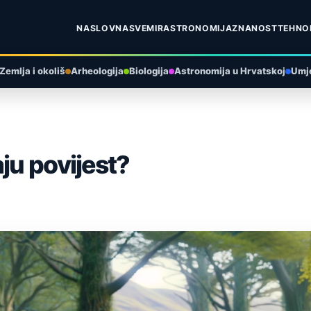
NASLOVNA
SVEMIR
ASTRONOMIJA
ZNANOST
TEHNO
Zemlja i okoliš
Arheologija
Biologija
Astronomija u Hrvatskoj
Umje
ju povijest?