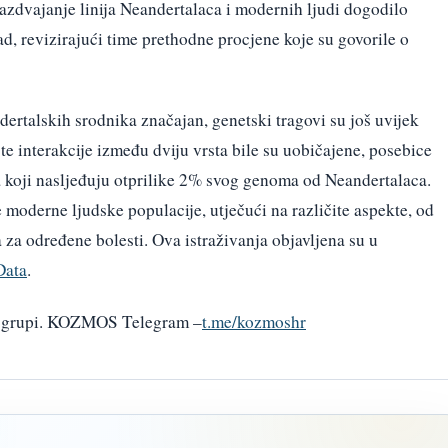
razdvajanje linija Neandertalaca i modernih ljudi dogodilo
, revizirajući time prethodne procjene koje su govorile o
ertalskih srodnika značajan, genetski tragovi su još uvijek
ste interakcije između dviju vrsta bile su uobičajene, posebice
 koji nasljeđuju otprilike 2% svog genoma od Neandertalaca.
 moderne ljudske populacije, utječući na različite aspekte, od
a za određene bolesti. Ova istraživanja objavljena su u
ata
.
am grupi. KOZMOS Telegram –
t.me/kozmoshr