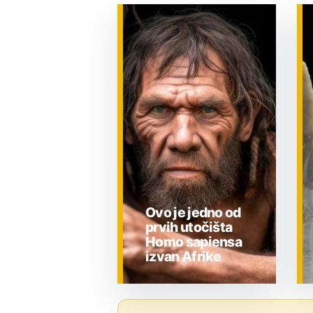
Ovo je jedno od
prvih utočišta
Homo sapiensa
izvan Afrike