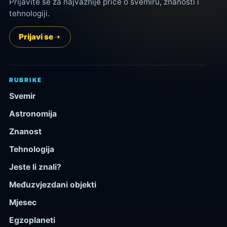
Prijavite se za najvažnije priče o svemiru, znanosti i
tehnologiji.
Prijavi se
RUBRIKE
Svemir
Astronomija
Znanost
Tehnologija
Jeste li znali?
Međuzvjezdani objekti
Mjesec
Egzoplaneti