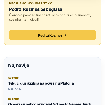
ZNANOST
NEOVISNO NOVINARSTVO
Podrži Kozmos bez oglasa
Članstvo pomaže financirati neovisne priče o znanosti,
svemiru i tehnologiji.
Podrži Kozmos
Najnovije
SVEMIR
Tekući dušik izbija na površinu Plutona
6. 8. 2026.
SVEMIR
Oceani su nekoć prekrivali 90 posto Venere, tvrdi