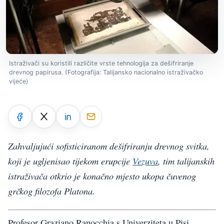
Istraživači su koristili različite vrste tehnologija za dešifriranje
drevnog papirusa. (Fotografija: Talijansko nacionalno istraživačko
vijeće)
Zahvaljujući sofisticiranom dešifriranju drevnog svitka,
koji je ugljenisao tijekom erupcije
Vezuva
, tim talijanskih
istraživača otkrio je konačno mjesto ukopa čuvenog
grčkog filozofa Platona.
Profesor Graziano Ranocchia s Univerziteta u Pisi