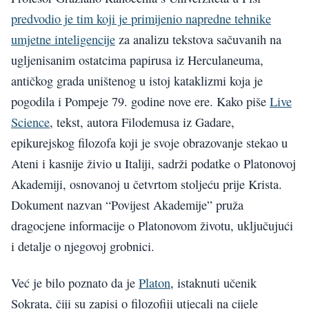
predvodio je tim koji je primijenio napredne tehnike
umjetne inteligencije
za analizu tekstova sačuvanih na
ugljenisanim ostatcima papirusa iz Herculaneuma,
antičkog grada uništenog u istoj kataklizmi koja je
pogodila i Pompeje 79. godine nove ere. Kako piše
Live
Science
, tekst, autora Filodemusa iz Gadare,
epikurejskog filozofa koji je svoje obrazovanje stekao u
Ateni i kasnije živio u Italiji, sadrži podatke o Platonovoj
Akademiji, osnovanoj u četvrtom stoljeću prije Krista.
Dokument nazvan “Povijest Akademije” pruža
dragocjene informacije o Platonovom životu, uključujući
i detalje o njegovoj grobnici.
Već je bilo poznato da je
Platon
, istaknuti učenik
Sokrata, čiji su zapisi o filozofiji utjecali na cijele