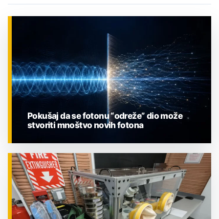
Pokušaj da se fotonu “odreže” dio može
stvoriti mnoštvo novih fotona
ZNANOST