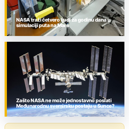
NASA traži četvero ljudi za godinu dana u
simulaciji puta na Mars
ZNANOST
Zašto NASA ne može jednostavno poslati
Međunarodnu svemirsku postaju u Sunce?