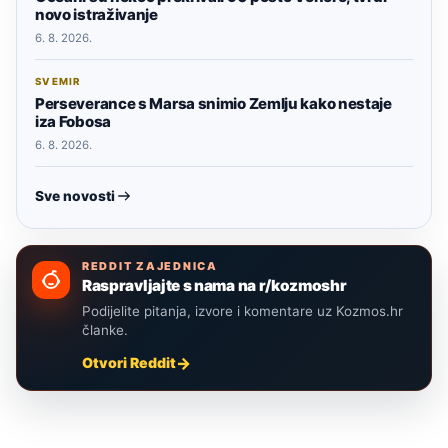
novo istraživanje
6. 8. 2026.
SVEMIR
Perseverance s Marsa snimio Zemlju kako nestaje
iza Fobosa
6. 8. 2026.
Sve novosti
REDDIT ZAJEDNICA
Raspravljajte s nama na r/kozmoshr
Podijelite pitanja, izvore i komentare uz Kozmos.hr
članke.
Otvori Reddit