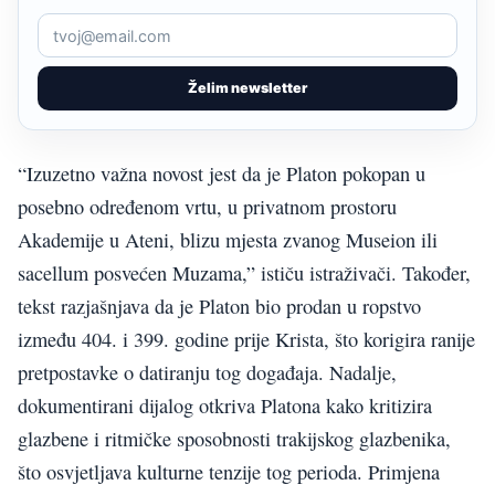
Želim newsletter
“Izuzetno važna novost jest da je Platon pokopan u
posebno određenom vrtu, u privatnom prostoru
Akademije u Ateni, blizu mjesta zvanog Museion ili
sacellum posvećen Muzama,” ističu istraživači. Također,
tekst razjašnjava da je Platon bio prodan u ropstvo
između 404. i 399. godine prije Krista, što korigira ranije
pretpostavke o datiranju tog događaja. Nadalje,
dokumentirani dijalog otkriva Platona kako kritizira
glazbene i ritmičke sposobnosti trakijskog glazbenika,
što osvjetljava kulturne tenzije tog perioda. Primjena