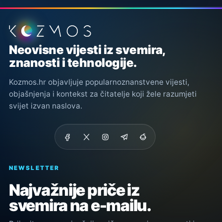
Podnožje stranice
Neovisne vijesti iz svemira,
znanosti i tehnologije.
Kozmos.hr objavljuje popularnoznanstvene vijesti,
objašnjenja i kontekst za čitatelje koji žele razumjeti
svijet izvan naslova.
NEWSLETTER
Najvažnije priče iz
svemira na e-mailu.