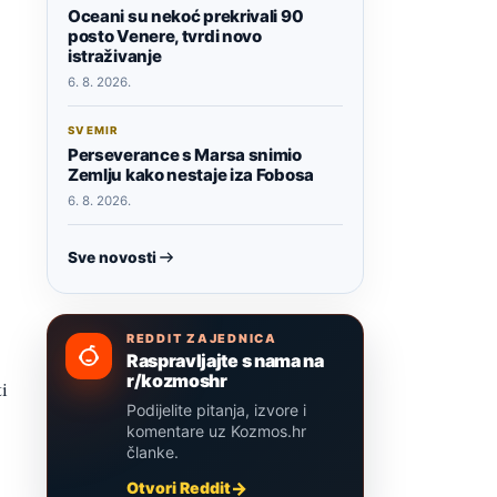
Oceani su nekoć prekrivali 90
posto Venere, tvrdi novo
istraživanje
6. 8. 2026.
SVEMIR
Perseverance s Marsa snimio
Zemlju kako nestaje iza Fobosa
6. 8. 2026.
Sve novosti
REDDIT ZAJEDNICA
Raspravljajte s nama na
r/kozmoshr
ti
Podijelite pitanja, izvore i
komentare uz Kozmos.hr
članke.
Otvori Reddit