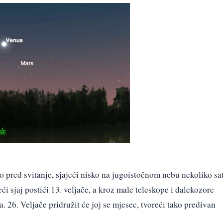
bo pred svitanje, sjajeći nisko na jugoistočnom nebu nekoliko sa
ći sjaj postići 13. veljače, a kroz male teleskope i dalekozore
 26. Veljače pridružit će joj se mjesec, tvoreći tako predivan