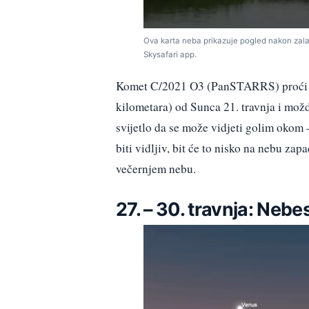
Ova karta neba prikazuje pogled nakon zalas
Skysafari app.
Komet C/2021 O3 (PanSTARRS) proći će 
kilometara) od Sunca 21. travnja i možd
svijetlo da se može vidjeti golim okom 
biti vidljiv, bit će to nisko na nebu z
večernjem nebu.
27. – 30. travnja: Neb