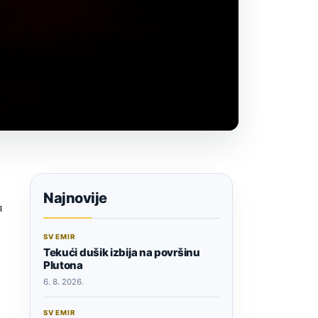
Najnovije
u
SVEMIR
Tekući dušik izbija na površinu
Plutona
6. 8. 2026.
SVEMIR