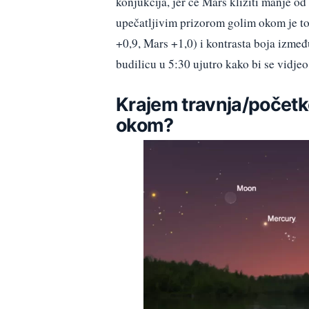
konjukcija, jer će Mars kliziti manje od
upečatljivim prizorom golim okom je to 
+0,9, Mars +1,0) i kontrasta boja između
budilicu u 5:30 ujutro kako bi se vidjeo
Krajem travnja/početko
okom?