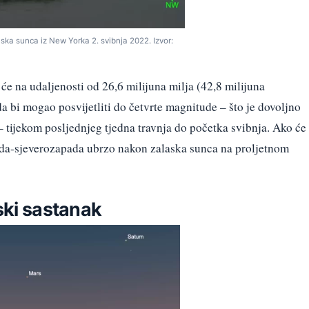
ka sunca iz New Yorka 2. svibnja 2022. Izvor:
na udaljenosti od 26,6 milijuna milja (42,8 milijuna
a bi mogao posvijetliti do četvrte magnitude – što je dovoljno
– tijekom posljednjeg tjedna travnja do početka svibnja. Ako će
apada-sjeverozapada ubrzo nakon zalaska sunca na proljetnom
eski sastanak