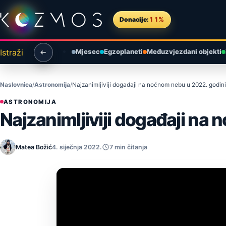
Preskoči na sadržaj
Donacije:
11%
Istraži
Mjesec
Egzoplaneti
Međuzvjezdani objekti
Naslovnica
Astronomija
Najzanimljiviji događaji na noćnom nebu u 2022. godini
ASTRONOMIJA
Najzanimljiviji događaji na
Matea Božić
4. siječnja 2022.
7 min čitanja