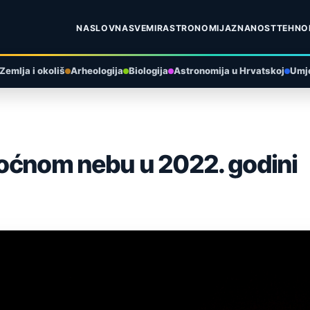
NASLOVNA
SVEMIR
ASTRONOMIJA
ZNANOST
TEHNO
Zemlja i okoliš
Arheologija
Biologija
Astronomija u Hrvatskoj
Umje
 noćnom nebu u 2022. godini