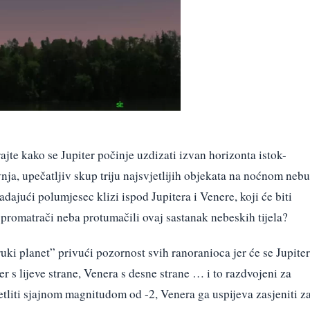
jte kako se Jupiter počinje uzdizati izvan horizonta istok-
avnja, upečatljiv skup triju najsvjetlijih objekata na noćnom nebu
dajući polumjesec klizi ispod Jupitera i Venere, koji će biti
 promatrači neba protumačili ovaj sastanak nebeskih tijela?
uki planet” privući pozornost svih ranoranioca jer će se Jupiter
r s lijeve strane, Venera s desne strane … i to razdvojeni za
jetliti sjajnom magnitudom od -2, Venera ga uspijeva zasjeniti z