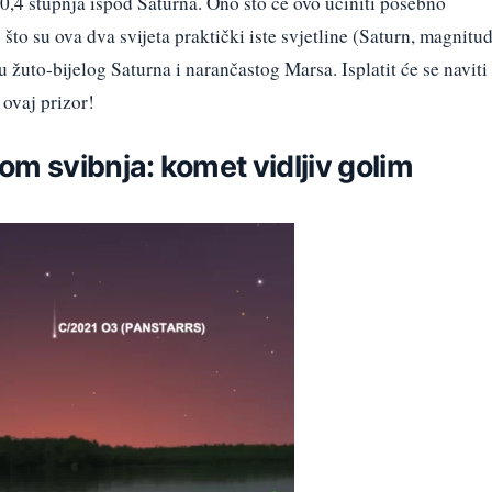
 0,4 stupnja ispod Saturna. Ono što će ovo učiniti posebno
što su ova dva svijeta praktički iste svjetline (Saturn, magnitu
 žuto-bijelog Saturna i narančastog Marsa. Isplatit će se naviti
 ovaj prizor!
m svibnja: komet vidljiv golim