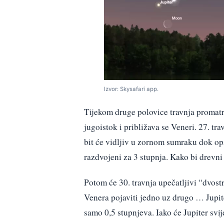
Izvor: Skysafari app.
Tijekom druge polovice travnja promatra
jugoistok i približava se Veneri. 27. tr
bit će vidljiv u zornom sumraku dok opa
razdvojeni za 3 stupnja. Kako bi drevni
Potom će 30. travnja upečatljivi “dvostr
Venera pojaviti jedno uz drugo … Jupite
samo 0,5 stupnjeva. Iako će Jupiter svi