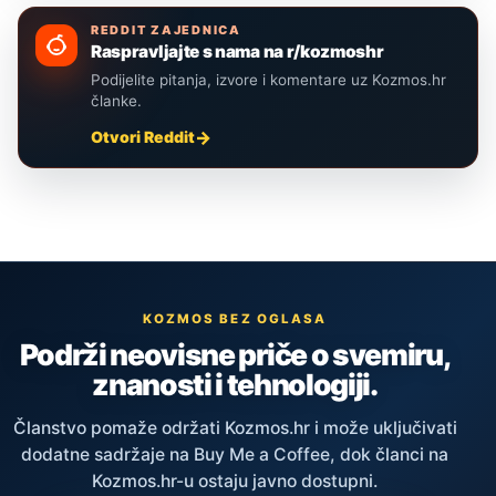
REDDIT ZAJEDNICA
Raspravljajte s nama na r/kozmoshr
Podijelite pitanja, izvore i komentare uz Kozmos.hr
članke.
Otvori Reddit
KOZMOS BEZ OGLASA
Podrži neovisne priče o svemiru,
znanosti i tehnologiji.
Članstvo pomaže održati Kozmos.hr i može uključivati
dodatne sadržaje na Buy Me a Coffee, dok članci na
Kozmos.hr-u ostaju javno dostupni.