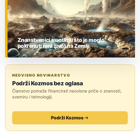
Znanstvenici su otkrili što je moglo
pokrenuti rani život na Zemlji
ZNANOST
NEOVISNO NOVINARSTVO
Podrži Kozmos bez oglasa
Članstvo pomaže financirati neovisne priče o znanosti,
svemiru i tehnologiji.
Podrži Kozmos