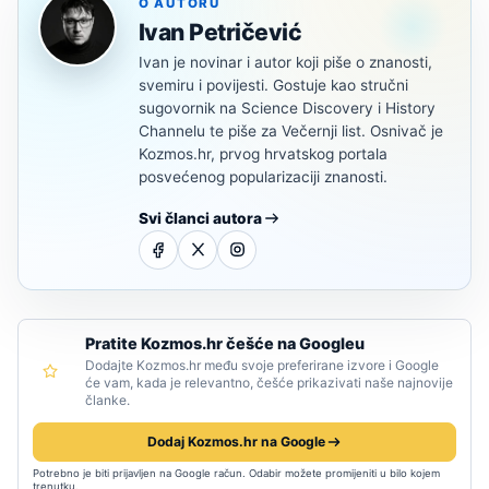
O AUTORU
Ivan Petričević
Ivan je novinar i autor koji piše o znanosti,
svemiru i povijesti. Gostuje kao stručni
sugovornik na Science Discovery i History
Channelu te piše za Večernji list. Osnivač je
Kozmos.hr, prvog hrvatskog portala
posvećenog popularizaciji znanosti.
Svi članci autora
Pratite Kozmos.hr češće na Googleu
Dodajte Kozmos.hr među svoje preferirane izvore i Google
će vam, kada je relevantno, češće prikazivati naše najnovije
članke.
Dodaj Kozmos.hr na Google
Potrebno je biti prijavljen na Google račun. Odabir možete promijeniti u bilo kojem
trenutku.