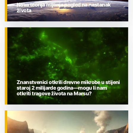
Nova teorija mijenja pogled na nastanak
života
ZNANOST
Znanstvenici otkrili drevne mikrobe u stijeni
staroj 2 milijarde godina—mogu li nam
otkriti tragove života na Marsu?
ZNANOST