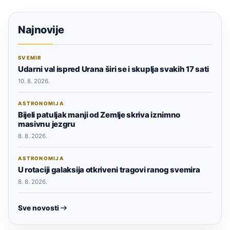
Najnovije
SVEMIR
Udarni val ispred Urana širi se i skuplja svakih 17 sati
10. 8. 2026.
ASTRONOMIJA
Bijeli patuljak manji od Zemlje skriva iznimno
masivnu jezgru
8. 8. 2026.
ASTRONOMIJA
U rotaciji galaksija otkriveni tragovi ranog svemira
8. 8. 2026.
Sve novosti