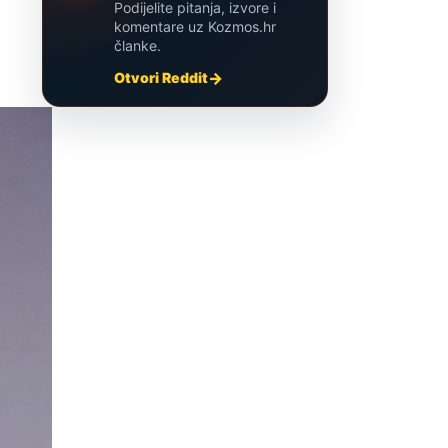
Podijelite pitanja, izvore i
komentare uz Kozmos.hr
članke.
Otvori Reddit