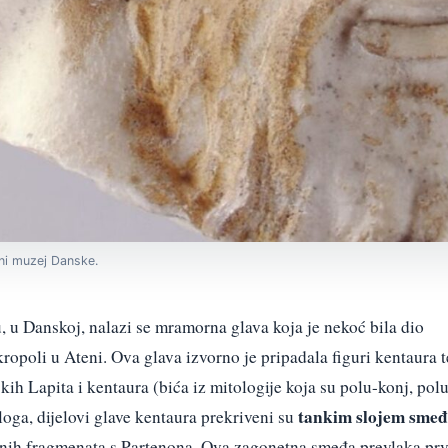
ni muzej Danske.
 Danskoj, nalazi se mramorna glava koja je nekoć bila dio
ropoli u Ateni. Ova glava izvorno je pripadala figuri kentaura t
kih Lapita i kentaura (bića iz mitologije koja su polu-konj, pol
tankim slojem smeđ
loga, dijelovi glave kentaura prekriveni su
rnih fragmenata s Partenona. Ova zagonetna smeđa prevlaka prv