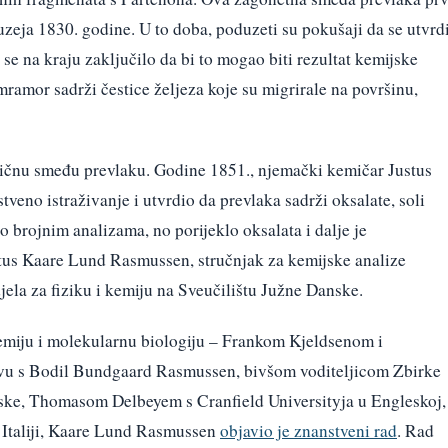
uzeja 1830. godine. U to doba, poduzeti su pokušaji da se utvrd
li se na kraju zaključilo da bi to mogao biti rezultat kemijske
mramor sadrži čestice željeza koje su migrirale na površinu,
bičnu smeđu prevlaku. Godine 1851., njemački kemičar Justus
veno istraživanje i utvrdio da prevlaka sadrži oksalate, soli
no brojnim analizama, no porijeklo oksalata i dalje je
itus Kaare Lund Rasmussen, stručnjak za kemijske analize
jela za fiziku i kemiju na Sveučilištu Južne Danske.
emiju i molekularnu biologiju – Frankom Kjeldsenom i
tvu s Bodil Bundgaard Rasmussen, bivšom voditeljicom Zbirke
ke, Thomasom Delbeyem s Cranfield Universityja u Engleskoj, 
u Italiji, Kaare Lund Rasmussen
objavio je znanstveni rad
. Rad