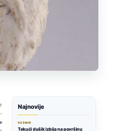
e
Najnovije
u-
e
SVEMIR
Tekući dušik izbija na površinu
i