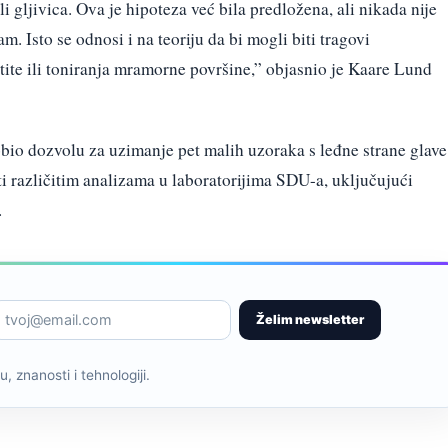
ili gljivica. Ova je hipoteza već bila predložena, ali nikada nije
m. Isto se odnosi i na teoriju da bi mogli biti tragovi
ite ili toniranja mramorne površine,” objasnio je Kaare Lund
dobio dozvolu za uzimanje pet malih uzoraka s leđne strane glave
i različitim analizama u laboratorijima SDU-a, uključujući
.
Želim newsletter
, znanosti i tehnologiji.