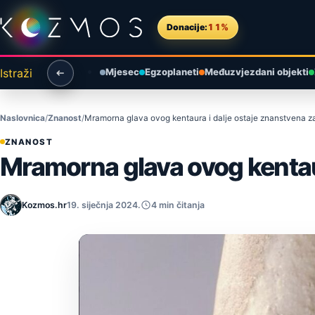
Preskoči na sadržaj
Donacije:
11%
Istraži
Mjesec
Egzoplaneti
Međuzvjezdani objekti
Naslovnica
Znanost
Mramorna glava ovog kentaura i dalje ostaje znanstvena 
ZNANOST
Mramorna glava ovog kentau
Kozmos.hr
19. siječnja 2024.
4 min čitanja