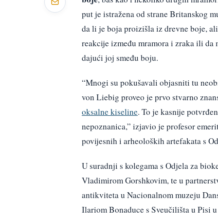
put je istražena od strane Britanskog m
da li je boja proizišla iz drevne boje, a
reakcije između mramora i zraka ili da 
dajući joj smeđu boju.
“Mnogi su pokušavali objasniti tu neo
von Liebig proveo je prvo stvarno znanst
oksalne kiseline
. To je kasnije potvrđe
nepoznanica,” izjavio je profesor emer
povijesnih i arheoloških artefakata s Od
U suradnji s kolegama s Odjela za biok
Vladimirom Gorshkovim, te u partners
antikviteta u Nacionalnom muzeju Dans
Ilariom Bonaduce s Sveučilišta u Pisi 