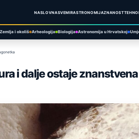
NASLOVNA
SVEMIR
ASTRONOMIJA
ZNANOST
TEHNO
Zemlja i okoliš
Arheologija
Biologija
Astronomija u Hrvatskoj
Umje
zagonetka
ra i dalje ostaje znanstven