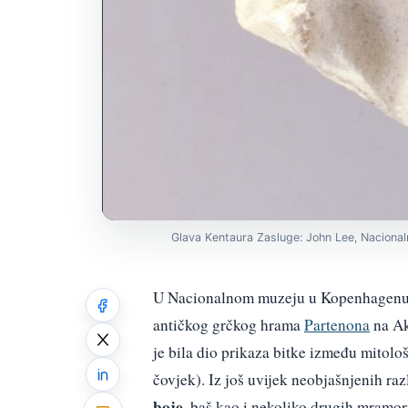
Glava Kentaura Zasluge: John Lee, Nacional
U Nacionalnom muzeju u Kopenhagenu, u
antičkog grčkog hrama
Partenona
na Ak
je bila dio prikaza bitke između mitološ
čovjek). Iz još uvijek neobjašnjenih raz
boje
, baš kao i nekoliko drugih mramo