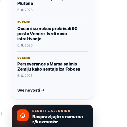
Plutona
i
6. 8. 2026.
SVEMIR
Oceani su nekoć prekrivali 90
posto Venere, tvrdi novo
istraživanje
6. 8. 2026.
SVEMIR
Perseverance s Marsa snimio
Zemlju kako nestaje iza Fobosa
6. 8. 2026.
Sve novosti
REDDIT ZAJEDNICA
i
Raspravljajte s nama na
r/kozmoshr