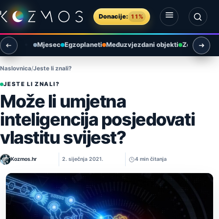
Preskoči na sadržaj
Donacije:
11%
Otvori izbornik
Otvori pretragu
Mjesec
Egzoplaneti
Međuzvjezdani objekti
Zemlja i ok
Naslovnica
Jeste li znali?
JESTE LI ZNALI?
Može li umjetna
inteligencija posjedovati
vlastitu svijest?
Kozmos.hr
2. siječnja 2021.
4 min čitanja