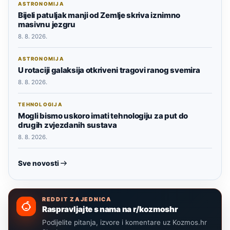
ASTRONOMIJA
Bijeli patuljak manji od Zemlje skriva iznimno
masivnu jezgru
8. 8. 2026.
ASTRONOMIJA
U rotaciji galaksija otkriveni tragovi ranog svemira
8. 8. 2026.
TEHNOLOGIJA
Mogli bismo uskoro imati tehnologiju za put do
drugih zvjezdanih sustava
8. 8. 2026.
Sve novosti
REDDIT ZAJEDNICA
Raspravljajte s nama na r/kozmoshr
Podijelite pitanja, izvore i komentare uz Kozmos.hr