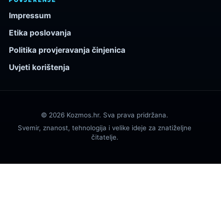
Impressum
Etika poslovanja
Politika provjeravanja činjenica
Uvjeti korištenja
© 2026 Kozmos.hr. Sva prava pridržana.
Svemir, znanost, tehnologija i velike ideje za znatiželjne
čitatelje.