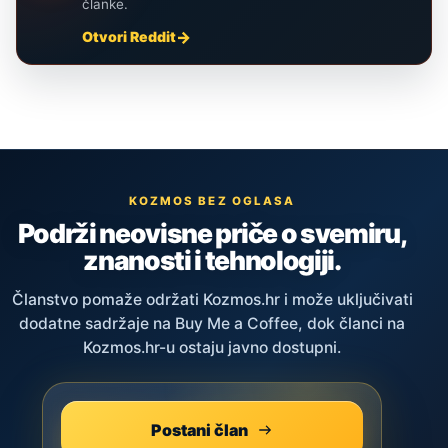
članke.
Otvori Reddit
KOZMOS BEZ OGLASA
Podrži neovisne priče o svemiru,
znanosti i tehnologiji.
Članstvo pomaže održati Kozmos.hr i može uključivati
dodatne sadržaje na Buy Me a Coffee, dok članci na
Kozmos.hr-u ostaju javno dostupni.
Postani član