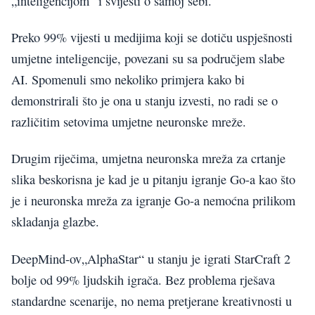
„inteligencijom“ i svijesti o samoj sebi.
Preko 99% vijesti u medijima koji se dotiču uspješnosti
umjetne inteligencije, povezani su sa područjem slabe
AI. Spomenuli smo nekoliko primjera kako bi
demonstrirali što je ona u stanju izvesti, no radi se o
različitim setovima umjetne neuronske mreže.
Drugim riječima, umjetna neuronska mreža za crtanje
slika beskorisna je kad je u pitanju igranje Go-a kao što
je i neuronska mreža za igranje Go-a nemoćna prilikom
skladanja glazbe.
DeepMind-ov„AlphaStar“ u stanju je igrati StarCraft 2
bolje od 99% ljudskih igrača. Bez problema rješava
standardne scenarije, no nema pretjerane kreativnosti u