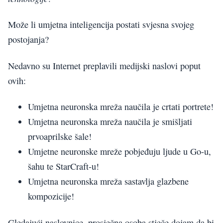
Može li umjetna inteligencija postati svjesna svojeg
postojanja?
Nedavno su Internet preplavili medijski naslovi poput
ovih:
Umjetna neuronska mreža naučila je crtati portrete!
Umjetna neuronska mreža naučila je smišljati
prvoaprilske šale!
Umjetne neuronske mreže pobjeđuju ljude u Go-u,
šahu te StarCraft-u!
Umjetna neuronska mreža sastavlja glazbene
kompozicije!
Gledajući naslovnice, prosječna osoba stječe dojam da bi