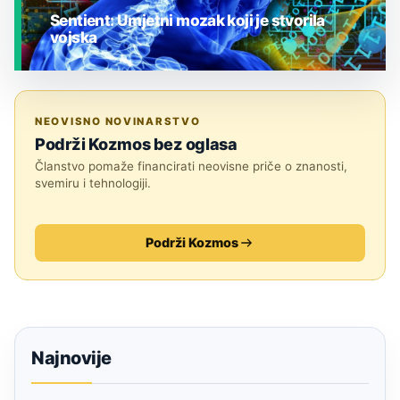
Sentient: Umjetni mozak koji je stvorila
vojska
JESTE LI ZNALI?
NEOVISNO NOVINARSTVO
Podrži Kozmos bez oglasa
Članstvo pomaže financirati neovisne priče o znanosti,
svemiru i tehnologiji.
Podrži Kozmos
Najnovije