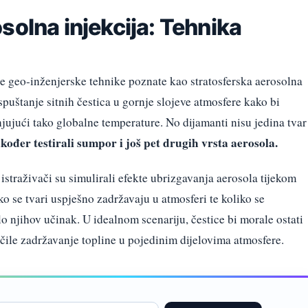
solna injekcija: Tehnika
ne geo-inženjerske tehnike poznate kao stratosferska aerosolna
spuštanje sitnih čestica u gornje slojeve atmosfere kako bi
njujući tako globalne temperature. No dijamanti nisu jedina tvar
kođer testirali sumpor i još pet drugih vrsta aerosola.
istraživači su simulirali efekte ubrizgavanja aerosola tijekom
iko se tvari uspješno zadržavaju u atmosferi te koliko se
lo njihov učinak. U idealnom scenariju, čestice bi morale ostati
čile zadržavanje topline u pojedinim dijelovima atmosfere.