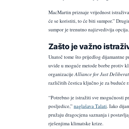
MacMartin priznaje vrijednost istraživan
će se koristiti, to će biti sumpor.” Drug
sumpor je trenutno najizvedivija opcija.
Zašto je važno istraži
Unatoč tome što prijedlog dijamantne p
uvide u moguće metode borbe protiv kli
organizacije
Alliance for Just Deliber
različitih čestica ključno je za buduće
“Potrebno je istražiti sve mogućnosti 
posljedice,”
naglašava Talati
. Iako dija
pružaju dragocjena saznanja i postavlja
rješenjima klimatske krize.