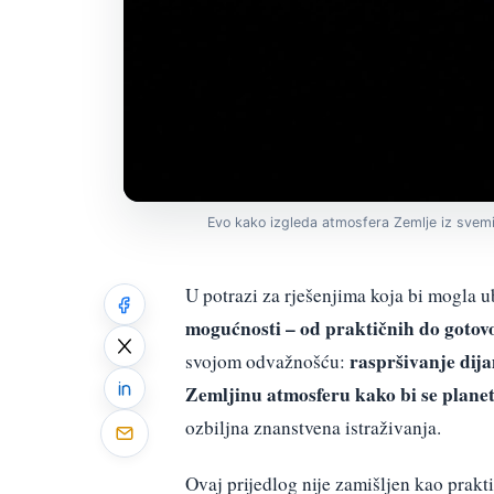
Evo kako izgleda atmosfera Zemlje iz svem
U potrazi za rješenjima koja bi mogla u
mogućnosti – od praktičnih do gotovo
raspršivanje dija
svojom odvažnošću:
Zemljinu atmosferu kako bi se planet
ozbiljna znanstvena istraživanja.
Ovaj prijedlog nije zamišljen kao prakt