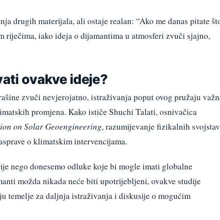
ja drugih materijala, ali ostaje realan: “Ako me danas pitate št
im riječima, iako ideja o dijamantima u atmosferi zvuči sjajno,
vati ovakve ideje?
rašine zvuči nevjerojatno, istraživanja poput ovog pružaju važn
matskih promjena. Kako ističe Shuchi Talati, osnivačica
ation on Solar Geoengineering
, razumijevanje fizikalnih svojsta
 rasprave o klimatskim intervencijama.
prije nego donesemo odluke koje bi mogle imati globalne
manti možda nikada neće biti upotrijebljeni, ovakve studije
ju temelje za daljnja istraživanja i diskusije o mogućim