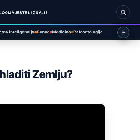
Otvori pr
LOGIJA
JESTE LI ZNALI?
tna inteligencija
Sunce
Medicina
Paleontologija
hladiti Zemlju?