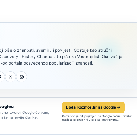
oji piše o znanosti, svemiru i povijesti. Gostuje kao stručni
scovery i History Channelu te piše za Večernji list. Osnivač je
kog portala posvećenog popularizaciji znanosti.
oogleu
Dodaj Kozmos.hr na Google
rane izvore i Google će vam,
Potrebno je biti prijavljen na Google račun. Odabir
 naše najnovije članke.
možete promijeniti u bilo kojem trenutku.