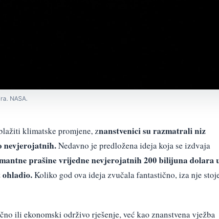
ira. NASA.
nanstvenici su razmatrali niz
blažiti klimatske promjene, z
 nevjerojatnih.
Nedavno je predložena ideja koja se izdvaja
mantne prašine vrijedne nevjerojatnih 200 bilijuna dolara 
 ohladio.
Koliko god ova ideja zvučala fantastično, iza nje stoj
ično ili ekonomski održivo rješenje, već kao znanstvena vježba