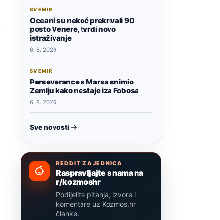
SVEMIR
Oceani su nekoć prekrivali 90
v
posto Venere, tvrdi novo
istraživanje
6. 8. 2026.
SVEMIR
Perseverance s Marsa snimio
Zemlju kako nestaje iza Fobosa
6. 8. 2026.
Sve novosti
REDDIT ZAJEDNICA
Raspravljajte s nama na
r/kozmoshr
Podijelite pitanja, izvore i
komentare uz Kozmos.hr
članke.