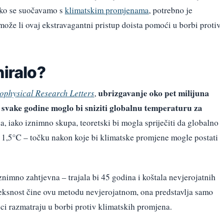
ako se suočavamo s
klimatskim promjenama
, potrebno je
 može li ovaj ekstravagantni pristup doista pomoći u borbi proti
niralo?
ubrizgavanje oko pet milijuna
ophysical Research Letters
,
svake godine moglo bi sniziti globalnu temperaturu za
a, iako iznimno skupa, teoretski bi mogla spriječiti da globalno
d 1,5°C – točku nakon koje bi klimatske promjene mogle postati
nimno zahtjevna – trajala bi 45 godina i koštala nevjerojatnih
pleksnost čine ovu metodu nevjerojatnom, ona predstavlja samo
ci razmatraju u borbi protiv klimatskih promjena.