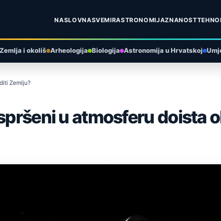
NASLOVNA
SVEMIR
ASTRONOMIJA
ZNANOST
TEHNO
Zemlja i okoliš
Arheologija
Biologija
Astronomija u Hrvatskoj
Umje
diti Zemlju?
spršeni u atmosferu doista o