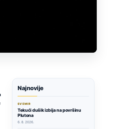
Najnovije
u
e
SVEMIR
Tekući dušik izbija na površinu
Plutona
6. 8. 2026.