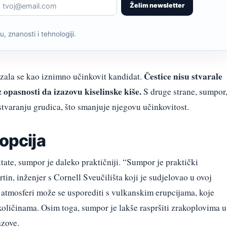
Želim newsletter
, znanosti i tehnologiji.
Čestice nisu stvarale
zala se kao iznimno učinkovit kandidat.
 opasnosti da izazovu kiselinske kiše.
S druge strane, sumpor
 stvaranju grudica, što smanjuje njegovu učinkovitost.
 opcija
ltate, sumpor je daleko praktičniji. “Sumpor je praktički
n, inženjer s Cornell Sveučilišta koji je sudjelovao u ovoj
 atmosferi može se usporediti s vulkanskim erupcijama, koje
oličinama. Osim toga, sumpor je lakše raspršiti zrakoplovima u
azove.