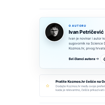
O AUTORU
Ivan Petričević
Ivan je novinar i autor k
sugovornik na Science Di
Kozmos.hr, prvog hrvats
Svi članci autora
Pratite Kozmos.hr češće na G
Dodajte Kozmos.hr među svoje preferi
kada je relevantno, češće prikazivati