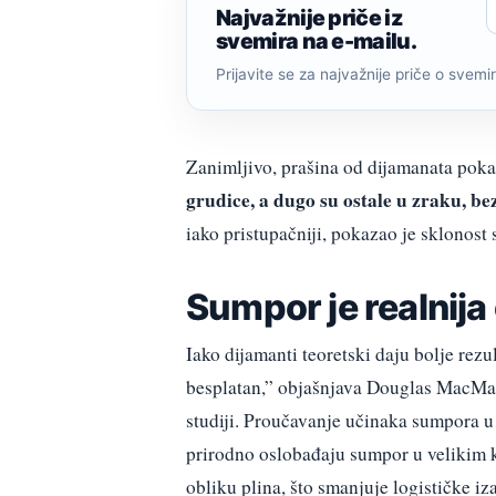
Najvažnije priče iz
svemira na e-mailu.
Prijavite se za najvažnije priče o svemiru
Zanimljivo, prašina od dijamanata poka
grudice, a dugo su ostale u zraku, bez
iako pristupačniji, pokazao je sklonost
Sumpor je realnija
Iako dijamanti teoretski daju bolje rezu
besplatan,” objašnjava Douglas MacMarti
studiji. Proučavanje učinaka sumpora u
prirodno oslobađaju sumpor u velikim k
obliku plina, što smanjuje logističke iz