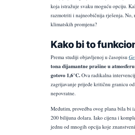
koja istražuje svaku moguću opciju. K
razmotriti i najneobičnija rješenja. No,
klimatskih promjena?
Kako bi to funkcio
Prema studiji objavljenoj u časopisu
Ge
tona dijamantne prašine u atmosferu 
gotovo 1,6°C.
Ova radikalna intervencij
zagrijavanje prijeđe kritičnu granicu o
nepovratne.
Međutim, provedba ovog plana bila bi iz
200 bilijuna dolara. Iako cijena i kom
jednu od mnogih opcija koje znanstveni