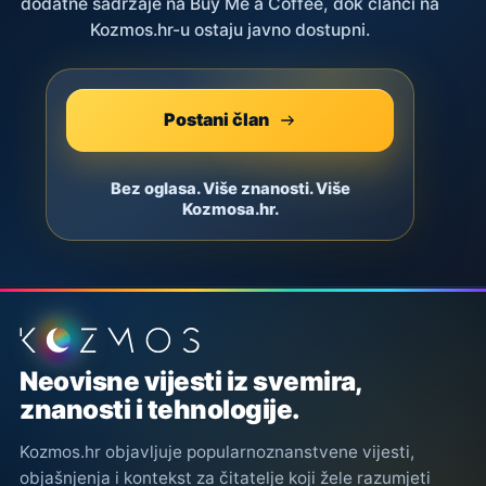
dodatne sadržaje na Buy Me a Coffee, dok članci na
Kozmos.hr-u ostaju javno dostupni.
Postani član
Bez oglasa. Više znanosti. Više
Kozmosa.hr.
Podnožje stranice
Neovisne vijesti iz svemira,
znanosti i tehnologije.
Kozmos.hr objavljuje popularnoznanstvene vijesti,
objašnjenja i kontekst za čitatelje koji žele razumjeti