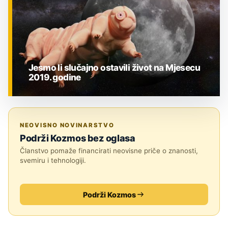
Jesmo li slučajno ostavili život na Mjesecu
2019. godine
ZNANOST
NEOVISNO NOVINARSTVO
Podrži Kozmos bez oglasa
Članstvo pomaže financirati neovisne priče o znanosti,
svemiru i tehnologiji.
Podrži Kozmos