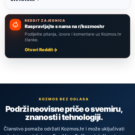
REDDIT ZAJEDNICA
Raspravljajte s nama na r/kozmoshr
Podijelite pitanja, izvore i komentare uz Kozmos.hr
članke.
Otvori Reddit
KOZMOS BEZ OGLASA
Podrži neovisne priče o svemiru,
znanosti i tehnologiji.
Članstvo pomaže održati Kozmos.hr i može uključivati