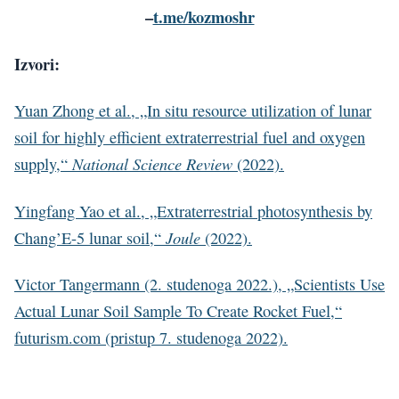
–
t.me/kozmoshr
Izvori:
Yuan Zhong et al., „In situ resource utilization of lunar
soil for highly efficient extraterrestrial fuel and oxygen
National Science Review
supply,“
(2022).
Yingfang Yao et al., „Extraterrestrial photosynthesis by
Joule
Chang’E-5 lunar soil,“
(2022).
Victor Tangermann (2. studenoga 2022.), „Scientists Use
Actual Lunar Soil Sample To Create Rocket Fuel,“
futurism.com (pristup 7. studenoga 2022).