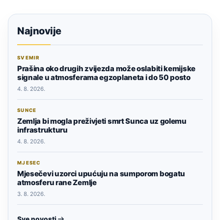
Najnovije
SVEMIR
Prašina oko drugih zvijezda može oslabiti kemijske
signale u atmosferama egzoplaneta i do 50 posto
4. 8. 2026.
SUNCE
Zemlja bi mogla preživjeti smrt Sunca uz golemu
infrastrukturu
4. 8. 2026.
MJESEC
Mjesečevi uzorci upućuju na sumporom bogatu
atmosferu rane Zemlje
3. 8. 2026.
Sve novosti