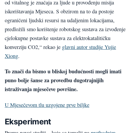
od vitalnog je značaja za ljude u provođenju misija
iskorištavanja Mjeseca. S obzirom na to da postoje
ograničeni ljudski resursi na udaljenim lokacijama,
predložili smo korištenje robotskog sustava za izvođenje
cjelokupne postavke sustava za elektrokatalitičku
konverziju CO2,“ rekao je
glavni autor studije Yujie
Xiong
.
To znači da bismo u bliskoj budućnosti mogli imati
puno bolje šanse za provedbu dugotrajnijih
istraživanja mjesečeve površine.
U Mjesečevom tlu uzgojene prve biljke
Eksperiment
Prema novoj studiji – koja se temelji na
prethodnim