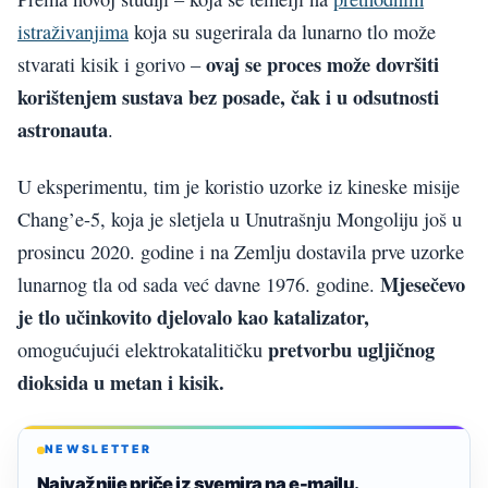
istraživanjima
koja su sugerirala da lunarno tlo može
ovaj se proces može dovršiti
stvarati kisik i gorivo –
korištenjem sustava bez posade, čak i u odsutnosti
astronauta
.
U eksperimentu, tim je koristio uzorke iz kineske misije
Chang’e-5, koja je sletjela u Unutrašnju Mongoliju još u
prosincu 2020. godine i na Zemlju dostavila prve uzorke
Mjesečevo
lunarnog tla od sada već davne 1976. godine.
je tlo učinkovito djelovalo kao katalizator,
pretvorbu ugljičnog
omogućujući elektrokatalitičku
dioksida u metan i kisik.
NEWSLETTER
Najvažnije priče iz svemira na e-mailu.