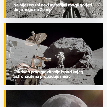
Na Mjesecu bi neki materijali mogli gorjeti
dulje nego na Zemlji
ZNANOST
Otkriven prag gravitacije ispod kojeg
astronautima propadaju mišići
ZNANOST