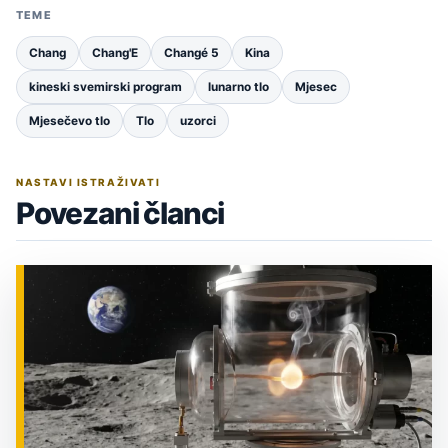
TEME
Chang
Chang'E
Changé 5
Kina
kineski svemirski program
lunarno tlo
Mjesec
Mjesečevo tlo
Tlo
uzorci
NASTAVI ISTRAŽIVATI
Povezani članci