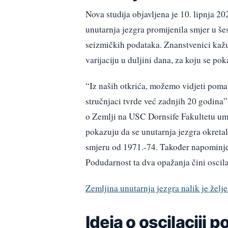
Nova studija objavljena je 10. lipnja 
unutarnja jezgra promijenila smjer u še
seizmičkih podataka. Znanstvenici kaž
varijaciju u duljini dana, za koju se po
“Iz naših otkrića, možemo vidjeti poma
stručnjaci tvrde već zadnjih 20 godina”
o Zemlji na USC Dornsife Fakultetu umj
pokazuju da se unutarnja jezgra okretal
smjeru od 1971.-74. Također napominjem
Podudarnost ta dva opažanja čini oscila
Zemljina unutarnja jezgra nalik je želje
Ideja o oscilaciji po