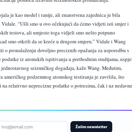
jala je kao model i ranije, ali znanstvena zajednica je bila
 Vidale. “Ušli smo u ovo očekujući da ćemo vidjeti isti smjer i
skih testova, ali umjesto toga vidjeli smo nešto potpuno
 kad smo otkrili da se kreće u drugom smjeru.” Vidale i Wang
siti o pronalaženju dovoljno preciznih opažanja za usporedbu s
 podatke iz atomskih ispitivanja u prethodnim studijama, uspje
rlo jednostavnog seizmičkog događaja, kaže Wang. Međutim,
a američkog podzemnog atomskog testiranja je završila, što
iti na relativno neprecizne podatke o potresima, čak i uz nedavn
Želim newsletter