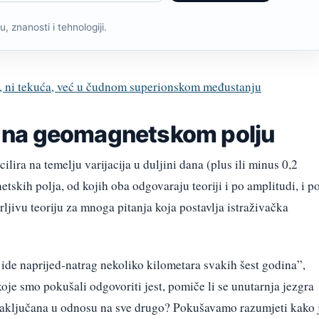
, znanosti i tehnologiji.
ta, ni tekuća, već u čudnom superionskom međustanju
 i na geomagnetskom polju
ilira na temelju varijacija u duljini dana (plus ili minus 0,2
tskih polja, od kojih oba odgovaraju teoriji i po amplitudi, i p
rljivu teoriju za mnoga pitanja koja postavlja istraživačka
i ide naprijed-natrag nekoliko kilometara svakih šest godina”,
koje smo pokušali odgovoriti jest, pomiče li se unutarnja jezgra
zaključana u odnosu na sve drugo? Pokušavamo razumjeti kako 