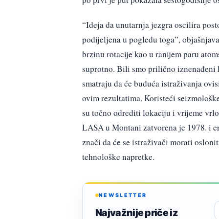
“Ideja da unutarnja jezgra oscilira posto
podijeljena u pogledu toga”, objašnjava
brzinu rotacije kao u ranijem paru atom
suprotno. Bili smo prilično iznenađeni
smatraju da će buduća istraživanja ovi
ovim rezultatima. Koristeći seizmološke
su točno odrediti lokaciju i vrijeme v
LASA u Montani zatvorena je 1978. i er
znači da će se istraživači morati oslon
tehnološke napretke.
NEWSLETTER
Najvažnije priče iz