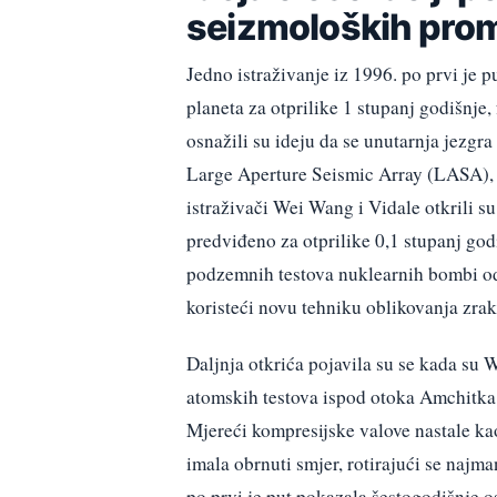
seizmoloških pro
Jedno istraživanje iz 1996. po prvi je p
planeta za otprilike 1 stupanj godišnje
osnažili su ideju da se unutarnja jezgra 
Large Aperture Seismic Array (LASA),
istraživači Wei Wang i Vidale otkrili su
predviđeno za otprilike 0,1 stupanj godi
podzemnih testova nuklearnih bombi o
koristeći novu tehniku ​​oblikovanja zra
Daljnja otkrića pojavila su se kada su W
atomskih testova ispod otoka Amchitka 
Mjereći kompresijske valove nastale kao 
imala obrnuti smjer, rotirajući se najm
po prvi je put pokazala šestogodišnje 