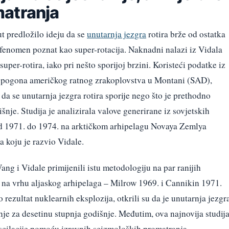
matranja
ut predložilo ideju da se
unutarnja jezgra
rotira brže od ostatka
, fenomen poznat kao super-rotacija. Naknadni nalazi iz Vidala
super-rotira, iako pri nešto sporijoj brzini. Koristeći podatke iz
 pogona američkog ratnog zrakoplovstva u Montani (SAD),
 da se unutarnja jezgra rotira sporije nego što je prethodno
šnje. Studija je analizirala valove generirane iz sovjetskih
d 1971. do 1974. na arktičkom arhipelagu Novaya Zemlya
ka koju je razvio Vidale.
ang i Vidale primijenili istu metodologiju na par ranijih
na vrhu aljaskog arhipelaga – Milrow 1969. i Cannikin 1971.
rezultat nuklearnih eksplozija, otkrili su da je unutarnja jezgr
anje za desetinu stupnja godišnje. Međutim, ova najnovija studij
oscilacije pomoću izravnih seizmoloških promatranja.