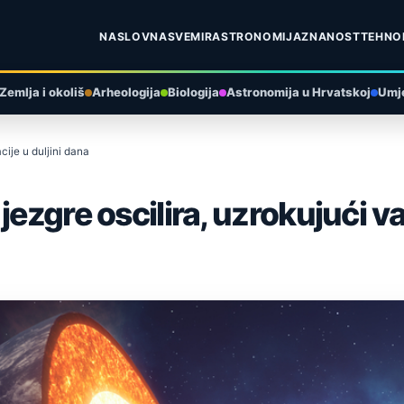
NASLOVNA
SVEMIR
ASTRONOMIJA
ZNANOST
TEHNO
Zemlja i okoliš
Arheologija
Biologija
Astronomija u Hrvatskoj
Umje
cije u duljini dana
ezgre oscilira, uzrokujući var