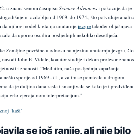
2022. u znanstvenom časopisu
Science Advances
i pokazuje da je
stogodišnjem razdoblju od 1969. do 1974., što potvrđuje analiz
u da njihov model kretanja unutarnje
jezgre
također objašnjava
kazalo da uporno oscilira posljednjih nekoliko desetljeća.
ke Zemljine površine u odnosu na njezinu unutarnju jezgru, što
, navodi John E. Vidale, koautor studije i dekan profesor znanos
etnosti i znanosti. “Međutim, naša posljednja zapažanja
a nešto sporije od 1969.-71., a zatim se pomicala u drugom
o da je duljina dana rasla i smanjivala se kako je i predviđeno
ciju vrlo vjerojatnom interpretacijom.”
znoj ‘kaši’
javila se još ranije, ali nije bilo