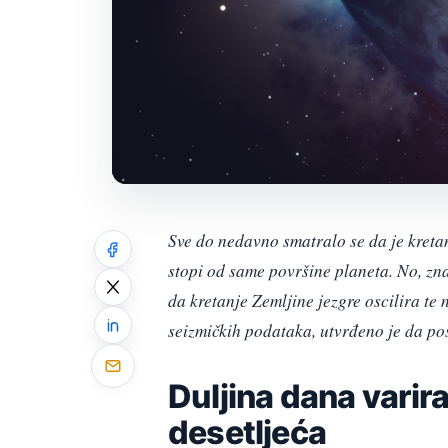
Sve do nedavno smatralo se da je kretan
stopi od same površine planeta. No, zna
da kretanje Zemljine jezgre oscilira te
seizmičkih podataka, utvrđeno je da post
Duljina dana varira
desetljeća