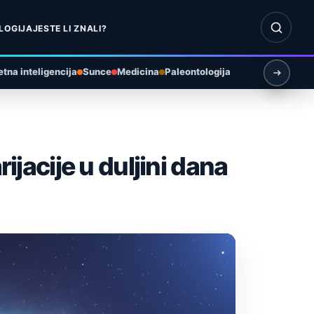
Otvori pr
LOGIJA
JESTE LI ZNALI?
tna inteligencija
Sunce
Medicina
Paleontologija
ijacije u duljini dana