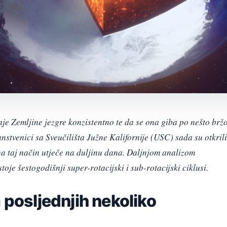
je Zemljine jezgre konzistentno te da se ona giba po nešto bržo
nstvenici sa Sveučilišta Južne Kalifornije (USC) sada su otkrili
 na taj način utječe na duljinu dana. Daljnjom analizom
oje šestogodišnji super-rotacijski i sub-rotacijski ciklusi.
 posljednjih nekoliko