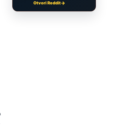
Otvori Reddit
a
a