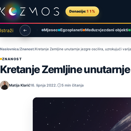
Preskoči na sadržaj
Donacije:
11%
Istraži
Mjesec
Egzoplaneti
Međuzvjezdani objekti
Naslovnica
Znanost
Kretanje Zemljine unutarnje jezgre oscilira, uzrokujući varija
ZNANOST
Kretanje Zemljine unutarnje j
Matija Klarić
16. lipnja 2022.
5 min čitanja