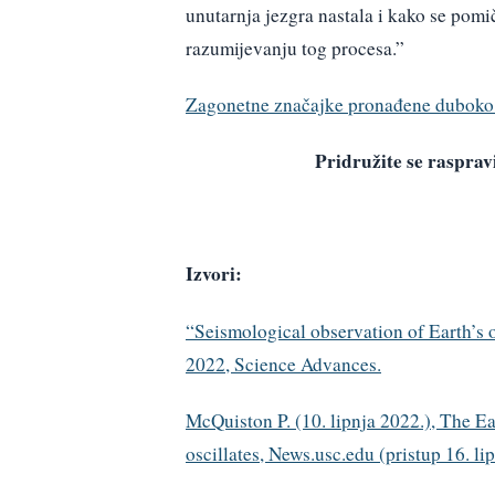
unutarnja jezgra nastala i kako se pom
razumijevanju tog procesa.”
Zagonetne značajke pronađene duboko 
Pridružite se raspr
Izvori:
“Seismological observation of Earth’s 
2022, Science Advances.
McQuiston P. (10. lipnja 2022.), The Ea
oscillates, News.usc.edu (pristup 16. li