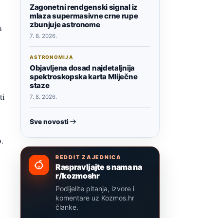
Zagonetni rendgenski signal iz
mlaza supermasivne crne rupe
zbunjuje astronome
a
7. 8. 2026.
ASTRONOMIJA
Objavljena dosad najdetaljnija
spektroskopska karta Mliječne
staze
ti
7. 8. 2026.
Sve novosti
.
REDDIT ZAJEDNICA
Raspravljajte s nama na
r/kozmoshr
Podijelite pitanja, izvore i
komentare uz Kozmos.hr
članke.