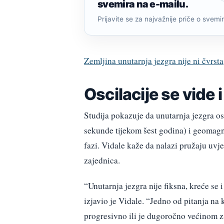
svemira na e-mailu.
Prijavite se za najvažnije priče o svemiru
Zemljina unutarnja jezgra nije ni čvrs
Oscilacije se vide
Studija pokazuje da unutarnja jezgra osc
sekunde tijekom šest godina) i geomagne
fazi. Vidale kaže da nalazi pružaju uvje
zajednica.
“Unutarnja jezgra nije fiksna, kreće se 
izjavio je Vidale. “Jedno od pitanja na 
progresivno ili je dugoročno većinom 