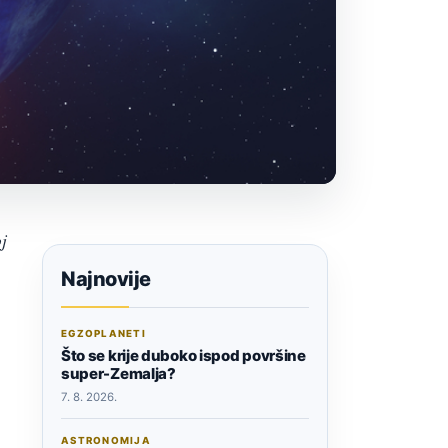
j
Najnovije
EGZOPLANETI
Što se krije duboko ispod površine
super-Zemalja?
7. 8. 2026.
ASTRONOMIJA