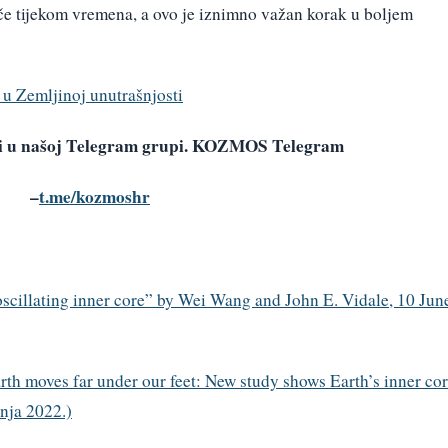
iče tijekom vremena, a ovo je iznimno važan korak u boljem
u Zemljinoj unutrašnjosti
avi u našoj Telegram grupi. KOZMOS Telegram
–
t.me/kozmoshr
oscillating inner core” by Wei Wang and John E. Vidale, 10 Jun
rth moves far under our feet: New study shows Earth’s inner co
pnja 2022.)