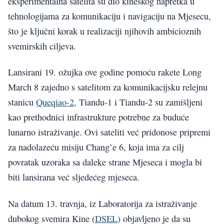
eksperimentalna satelita su dio kineskog napretka u
tehnologijama za komunikaciju i navigaciju na Mjesecu,
što je ključni korak u realizaciji njihovih ambicioznih
svemirskih ciljeva.
Lansirani 19. ožujka ove godine pomoću rakete Long
March 8 zajedno s satelitom za komunikacijsku relejnu
stanicu
Queqiao-2,
Tiandu-1 i Tiandu-2 su zamišljeni
kao prethodnici infrastrukture potrebne za buduće
lunarno istraživanje. Ovi sateliti već pridonose pripremi
za nadolazeću misiju Chang’e 6, koja ima za cilj
povratak uzoraka sa daleke strane Mjeseca i mogla bi
biti lansirana već sljedećeg mjeseca.
Na datum 13. travnja, iz Laboratorija za istraživanje
dubokog svemira Kine (
DSEL
) objavljeno je da su