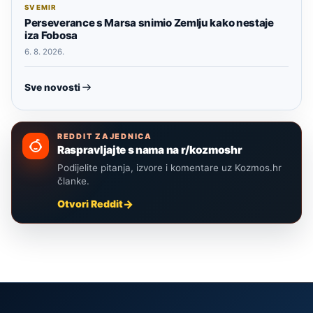
SVEMIR
Perseverance s Marsa snimio Zemlju kako nestaje
iza Fobosa
6. 8. 2026.
Sve novosti
REDDIT ZAJEDNICA
Raspravljajte s nama na r/kozmoshr
Podijelite pitanja, izvore i komentare uz Kozmos.hr
članke.
Otvori Reddit