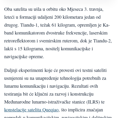
Oba satelita su ušla u orbitu oko Mjeseca 3. travnja,
leteći u formaciji udaljeni 200 kilometara jedan od
drugog. Tiandu-1, težak 61 kilogram, opremljen je Ka-
band komunikatorom dvostruke frekvencije, laserskim
retroreflektorom i svemirskim ruterom, dok je Tiandu-2,
lakši s 15 kilograma, nositelj komunikacijske i
navigacijske opreme.
Daljnji eksperimenti koje će provesti ovi testni sateliti
usmjereni su na unapređenje tehnologija potrebnih za
lunarnu komunikaciju i navigaciju. Rezultati ovih
testiranja bit će ključni za razvoj i konstrukciju
Međunarodne lunarno-istraživačke stanice (ILRS) te
konstelacije satelita Queqiao
, što implicira značajan
napredak u komunikacijskim, navigacijskim i daljinskim