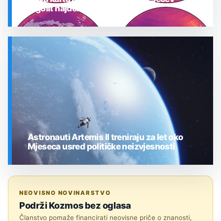
regolit najdeblji
SVEMIR
Astronauti Artemis II treniraju za let oko
Mjeseca usred političke neizvjesnosti
SVEMIR
NEOVISNO NOVINARSTVO
Podrži Kozmos bez oglasa
Članstvo pomaže financirati neovisne priče o znanosti,