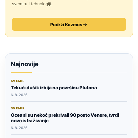
svemiru i tehnologiji.
Podrži Kozmos
Najnovije
SVEMIR
Tekući dušik izbija na površinu Plutona
6. 8. 2026.
SVEMIR
Oceani su nekoć prekrivali 90 posto Venere, tvrdi
novo istraživanje
6. 8. 2026.