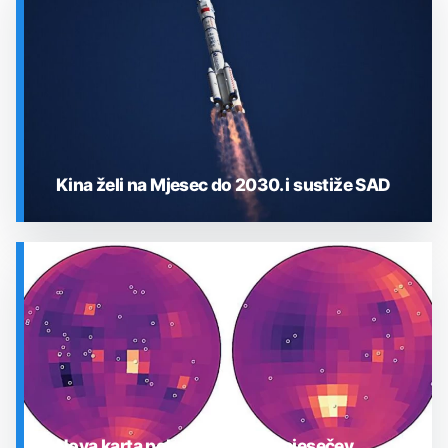
Kina želi na Mjesec do 2030. i sustiže SAD
SVEMIR
Nova karta pokazuje gdje je mjesečev