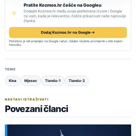
Pratite Kozmos.hr češće na Googleu
Dodajte Kozmos.hr među svoje preferirane izvore i Google
će vam, kada je relevantno, češće prikazivati naše najnovije
članke.
Dodaj Kozmos.hr na Google
Potrebno je biti prijavljen na Google račun. Odabir možete promijeniti u bilo kojem
trenutku.
TEME
Kina
Mjesec
Tiandu-1
Tiandu-2
NASTAVI ISTRAŽIVATI
Povezani članci