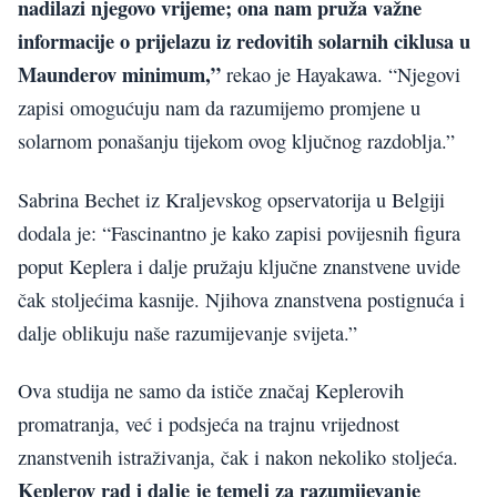
nadilazi njegovo vrijeme; ona nam pruža važne
informacije o prijelazu iz redovitih solarnih ciklusa u
Maunderov minimum,”
rekao je Hayakawa. “Njegovi
zapisi omogućuju nam da razumijemo promjene u
solarnom ponašanju tijekom ovog ključnog razdoblja.”
Sabrina Bechet iz Kraljevskog opservatorija u Belgiji
dodala je: “Fascinantno je kako zapisi povijesnih figura
poput Keplera i dalje pružaju ključne znanstvene uvide
čak stoljećima kasnije. Njihova znanstvena postignuća i
dalje oblikuju naše razumijevanje svijeta.”
Ova studija ne samo da ističe značaj Keplerovih
promatranja, već i podsjeća na trajnu vrijednost
znanstvenih istraživanja, čak i nakon nekoliko stoljeća.
Keplerov rad i dalje je temelj za razumijevanje