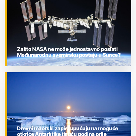
Zašto NASA ne može jednostavno poslati
Međunarodnu svemirsku postaju u Sunce?
ZNANOST
Drevni maorski zapisi upućuju na moguće
otkriće Antarktike tisuću godina prije