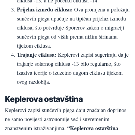
ciklusa -13, a ne početku ciklusa -14.
Prijelaz između ciklusa:
Ova promjena u položaju
sunčevih pjega upućuje na tipičan prijelaz između
ciklusa, što potvrđuje Spörerov zakon o migraciji
sunčevih pjega od viših prema nižim širinama
tijekom ciklusa.
Trajanje ciklusa:
Keplerovi zapisi sugeriraju da je
trajanje solarnog ciklusa -13 bilo regularno, što
izaziva teorije o izuzetno dugom ciklusu tijekom
ovog razdoblja.
Keplerova ostavština
Keplerovi zapisi sunčevih pjega daju značajan doprinos
ne samo povijesti astronomije već i suvremenim
“Keplerova ostavština
znanstvenim istraživanjima.