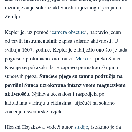
razumijevanje solarne aktivnosti i njezinog utjecaja na
Zemlju.
Kepler je, uz pomoć ‘
camera obscure
‘, napravio jedan
od prvih instrumentalnih zapisa solarne aktivnosti. U
svibnju 1607. godine, Kepler je zabilježio ono što je tada
pogrešno protumačio kao tranzit
Merkura
preko Sunca.
Kasnije se pokazalo da je zapravo promatrao skupinu
Sunčeve pjege su tamna područja na
sunčevih pjega.
površini Sunca uzrokovana intenzivnom magnetskom
aktivnošću.
Njihova učestalost i raspodjela po
latitudama variraju u ciklusima, utječući na solarno
zračenje i svemirske uvjete.
Hisashi Hayakawa, vodeći autor
studije
, istaknuo je da