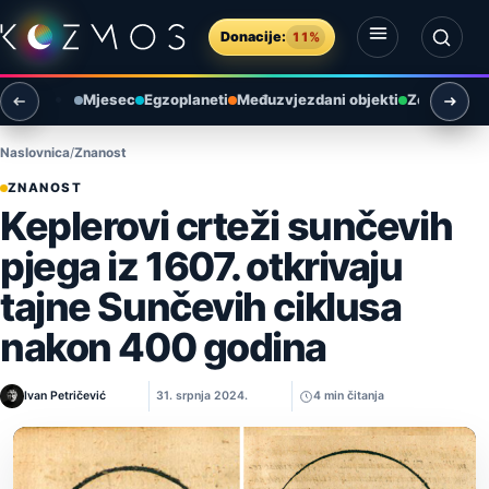
Preskoči na sadržaj
Donacije:
11%
Otvori izbornik
Otvori pretragu
Mjesec
Egzoplaneti
Međuzvjezdani objekti
Zemlja i ok
Naslovnica
Znanost
ZNANOST
Keplerovi crteži sunčevih
pjega iz 1607. otkrivaju
tajne Sunčevih ciklusa
nakon 400 godina
Ivan Petričević
31. srpnja 2024.
4 min čitanja