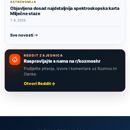
ASTRONOMIJA
Objavljena dosad najdetaljnija spektroskopska karta
Mliječne staze
7. 8. 2026.
Sve novosti
REDDIT ZAJEDNICA
Raspravljajte s nama na r/kozmoshr
Podijelite pitanja, izvore i komentare uz Kozmos.hr
članke.
Otvori Reddit