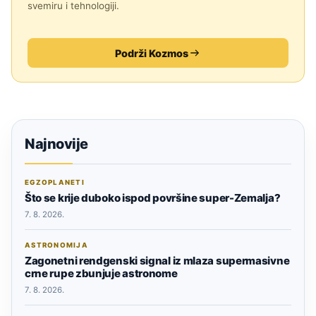
svemiru i tehnologiji.
Podrži Kozmos
Najnovije
EGZOPLANETI
Što se krije duboko ispod površine super-Zemalja?
7. 8. 2026.
ASTRONOMIJA
Zagonetni rendgenski signal iz mlaza supermasivne
crne rupe zbunjuje astronome
7. 8. 2026.