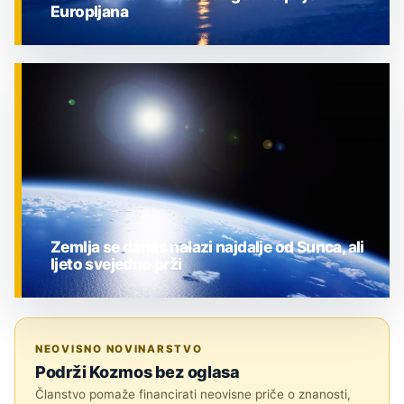
Europljana
ZNANOST
Zemlja se danas nalazi najdalje od Sunca, ali
ljeto svejedno prži
ZNANOST
NEOVISNO NOVINARSTVO
Podrži Kozmos bez oglasa
Članstvo pomaže financirati neovisne priče o znanosti,