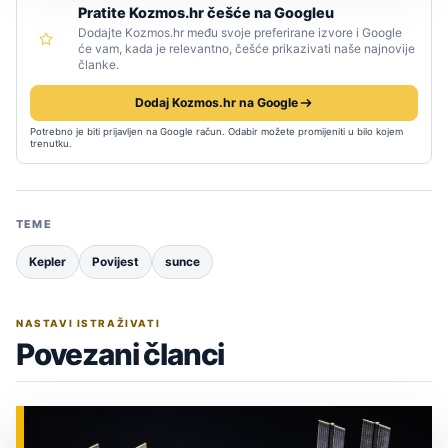
Pratite Kozmos.hr češće na Googleu
Dodajte Kozmos.hr među svoje preferirane izvore i Google
će vam, kada je relevantno, češće prikazivati naše najnovije
članke.
Dodaj Kozmos.hr na Google
Potrebno je biti prijavljen na Google račun. Odabir možete promijeniti u bilo kojem
trenutku.
TEME
Kepler
Povijest
sunce
NASTAVI ISTRAŽIVATI
Povezani članci