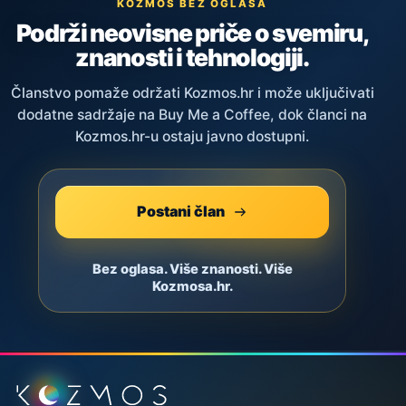
KOZMOS BEZ OGLASA
Podrži neovisne priče o svemiru,
znanosti i tehnologiji.
Članstvo pomaže održati Kozmos.hr i može uključivati
dodatne sadržaje na Buy Me a Coffee, dok članci na
Kozmos.hr-u ostaju javno dostupni.
Postani član
Bez oglasa. Više znanosti. Više
Kozmosa.hr.
Podnožje stranice