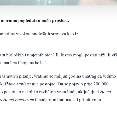
 moramo pogledati u našu prošlost.
lantatima visokotehnoloških strojeva kao iz
stu bioloških i umjetnih bića? Ili bismo mogli postati niži ili viš
 crtama lica i bojama kože?
azmotriti pitanje, vratimo se milijun godina unatrag da vidimo
ak,
Homo sapiens
nije postojao. On se pojavio prije 200 000
no postojalo nekoliko različitih vrsta ljudi, uključujući
Homo
 s
Homo erectusom
i modernim ljudima, ali primitivniju