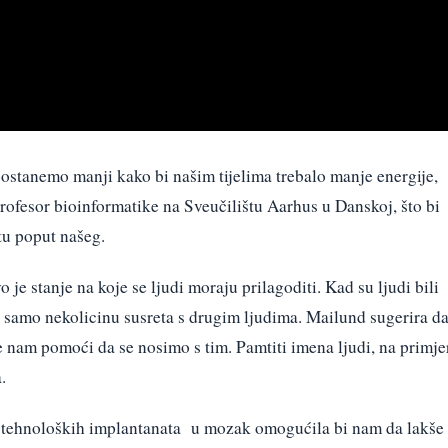
ostanemo manji kako bi našim tijelima trebalo manje energije,
ofesor bioinformatike na Sveučilištu Aarhus u Danskoj, što bi
tu poput našeg.
je stanje na koje se ljudi moraju prilagoditi. Kad su ljudi bili
u samo nekolicinu susreta s drugim ljudima. Mailund sugerira d
e nam pomoći da se nosimo s tim. Pamtiti imena ljudi, na primjer
.
a tehnoloških implantanata u mozak omogućila bi nam da lakše