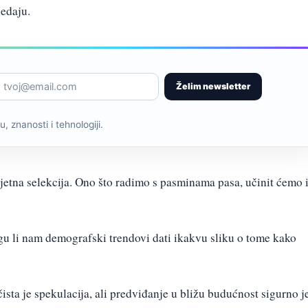
ledaju.
Želim newsletter
, znanosti i tehnologiji.
mjetna selekcija. Ono što radimo s pasminama pasa, učinit ćemo i
ogu li nam demografski trendovi dati ikakvu sliku o tome kako
ista je spekulacija, ali predviđanje u bližu budućnost sigurno j