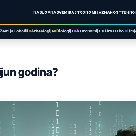
NASLOVNA
SVEMIR
ASTRONOMIJA
ZNANOST
TEHNO
Zemlja i okoliš
Arheologija
Biologija
Astronomija u Hrvatskoj
Umje
lijun godina?