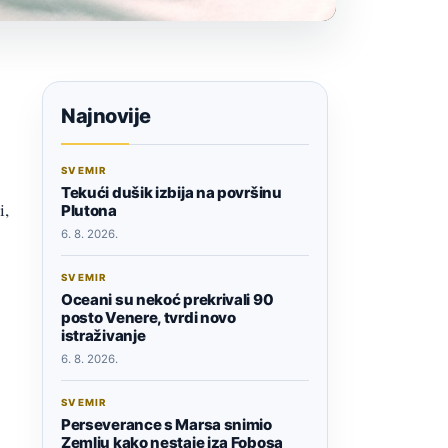
Najnovije
SVEMIR
Tekući dušik izbija na površinu
i,
Plutona
6. 8. 2026.
SVEMIR
Oceani su nekoć prekrivali 90
posto Venere, tvrdi novo
istraživanje
6. 8. 2026.
SVEMIR
Perseverance s Marsa snimio
Zemlju kako nestaje iza Fobosa