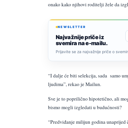
onako kako njihovi roditelji žele da izg
NEWSLETTER
Najvažnije priče iz
svemira na e-mailu.
Prijavite se za najvažnije priče o svemiru
“I dalje će biti selekcija, sada samo u
ljudima”, rekao je Mailun.
Sve je to poprilično hipotetično, ali m
bismo mogli izgledati u budućnosti?
“Predviđanje milijun godina unaprijed č