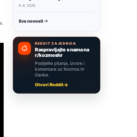
6. 8. 2026.
Sve novosti
a,
REDDIT ZAJEDNICA
Raspravljajte s nama na
r/kozmoshr
Podijelite pitanja, izvore i
komentare uz Kozmos.hr
članke.
Otvori Reddit