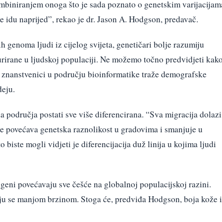
mbiniranjem onoga što je sada poznato o genetskim varijacijam
idu naprijed”, rekao je dr. Jason A. Hodgson, predavač.
genoma ljudi iz cijelog svijeta, genetičari bolje razumiju
turirane u ljudskoj populaciji. Ne možemo točno predvidjeti kak
ali znanstvenici u području bioinformatike traže demografske
deju.
 područja postati sve više diferencirana. “Sva migracija dolazi
se povećava genetska raznolikost u gradovima i smanjuje u
biste mogli vidjeti je diferencijacija duž linija u kojima ljudi
ti geni povećavaju sve češće na globalnoj populacijskoj razini.
aju se manjom brzinom. Stoga će, predviđa Hodgson, boja kože 