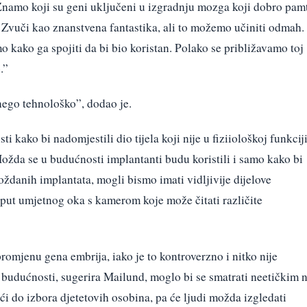
namo koji su geni uključeni u izgradnju mozga koji dobro pam
Zvuči kao znanstvena fantastika, ali to možemo učiniti odmah.
 kako ga spojiti da bi bio koristan. Polako se približavamo toj
.”
 nego tehnološko”, dodao je.
 kako bi nadomjestili dio tijela koji nije u fiziiološkoj funkciji
ožda se u budućnosti implantanti budu koristili i samo kako bi
ždanih implantata, mogli bismo imati vidljivije dijelove
oput umjetnog oka s kamerom koje može čitati različite
omjenu gena embrija, iako je to kontroverzno i ​​nitko nije
 budućnosti, sugerira Mailund, moglo bi se smatrati neetičkim 
i do izbora djetetovih osobina, pa će ljudi možda izgledati