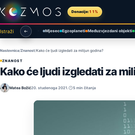
Preskoči na sadržaj
Donacije:
11%
Istraži
Mjesec
Egzoplaneti
Međuzvjezdani objekti
Naslovnica
Znanost
Kako će ljudi izgledati za milijun godina?
ZNANOST
Kako će ljudi izgledati za mi
Matea Božić
20. studenoga 2021.
5 min čitanja