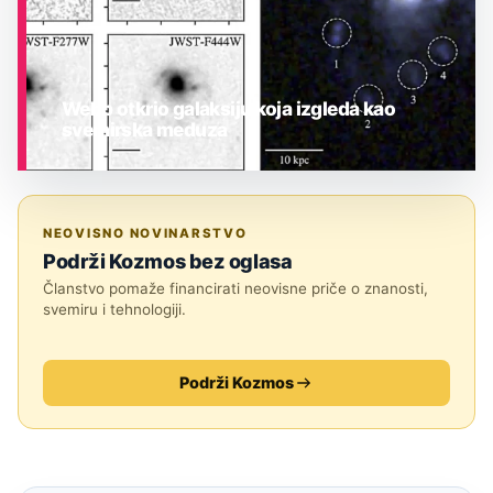
Webb otkrio galaksiju koja izgleda kao
svemirska meduza
ASTRONOMIJA
NEOVISNO NOVINARSTVO
Podrži Kozmos bez oglasa
Članstvo pomaže financirati neovisne priče o znanosti,
svemiru i tehnologiji.
Podrži Kozmos