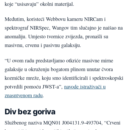
koje “usisavaju” okolni materijal.
Međutim, koristeći Webbovu kameru NIRCam i
spektrograf NIRSpec, Wangov tim slučajno je naišao na
anomaliju. Umjesto tvornice zvijezda, pronašli su
masivnu, crvenu i pasivnu galaksiju.
“U ovom radu predstavljamo otkriće masivne mirne
galaksije u okruženju bogatom plinom unutar čvora
kozmičke mreže, koju smo identificirali i spektroskopski
potvrdili pomoću JWST-a”,
navode istraživači u
znasntvenom radu
.
Div bez goriva
Službenog naziva MQN01 J004131.9-493704, “Crveni