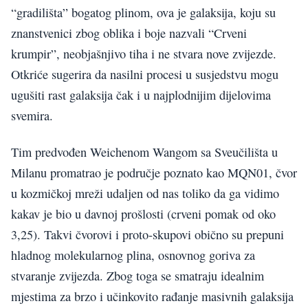
“gradilišta” bogatog plinom, ova je galaksija, koju su
znanstvenici zbog oblika i boje nazvali “Crveni
krumpir”, neobjašnjivo tiha i ne stvara nove zvijezde.
Otkriće sugerira da nasilni procesi u susjedstvu mogu
ugušiti rast galaksija čak i u najplodnijim dijelovima
svemira.
Tim predvođen Weichenom Wangom sa Sveučilišta u
Milanu promatrao je područje poznato kao MQN01, čvor
u kozmičkoj mreži udaljen od nas toliko da ga vidimo
kakav je bio u davnoj prošlosti (crveni pomak od oko
3,25). Takvi čvorovi i proto-skupovi obično su prepuni
hladnog molekularnog plina, osnovnog goriva za
stvaranje zvijezda. Zbog toga se smatraju idealnim
mjestima za brzo i učinkovito rađanje masivnih galaksija