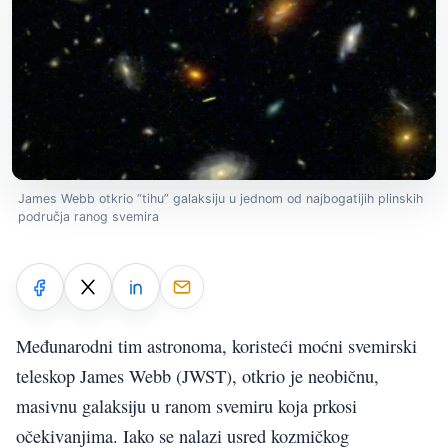
James Webb otkrio “tihu” galaksiju u jednom od najbogatijih plinskih
područja ranog svemira
Međunarodni tim astronoma, koristeći moćni svemirski
teleskop James Webb (JWST), otkrio je neobičnu,
masivnu galaksiju u ranom svemiru koja prkosi
očekivanjima. Iako se nalazi usred kozmičkog