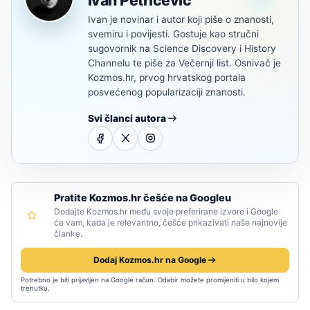
Ivan Petričević
Ivan je novinar i autor koji piše o znanosti,
svemiru i povijesti. Gostuje kao stručni
sugovornik na Science Discovery i History
Channelu te piše za Večernji list. Osnivač je
Kozmos.hr, prvog hrvatskog portala
posvećenog popularizaciji znanosti.
Svi članci autora
Pratite Kozmos.hr češće na Googleu
Dodajte Kozmos.hr među svoje preferirane izvore i Google
će vam, kada je relevantno, češće prikazivati naše najnovije
članke.
Dodaj Kozmos.hr na Google
Potrebno je biti prijavljen na Google račun. Odabir možete promijeniti u bilo kojem
trenutku.