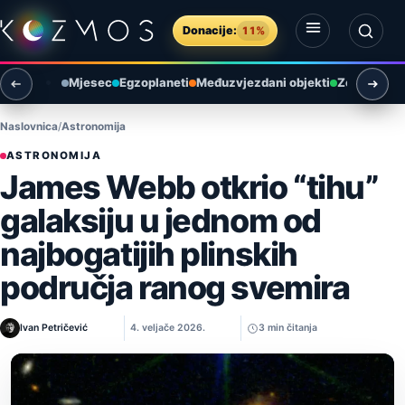
Preskoči na sadržaj
Donacije:
11%
Otvori izbornik
Otvori pretragu
Mjesec
Egzoplaneti
Međuzvjezdani objekti
Zemlja i ok
Naslovnica
Astronomija
ASTRONOMIJA
James Webb otkrio “tihu”
galaksiju u jednom od
najbogatijih plinskih
područja ranog svemira
Ivan Petričević
4. veljače 2026.
3 min čitanja