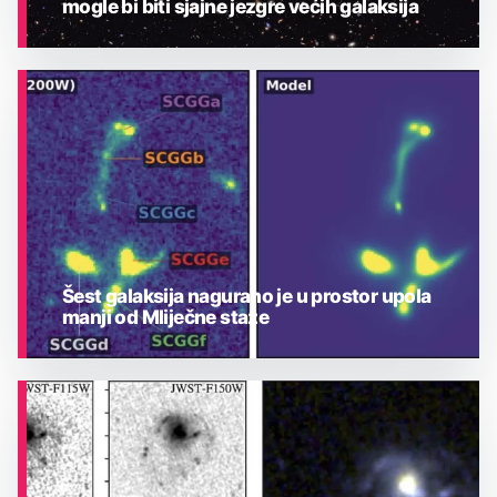
mogle bi biti sjajne jezgre većih galaksija
ASTRONOMIJA
Šest galaksija nagurano je u prostor upola
manji od Mliječne staze
ASTRONOMIJA