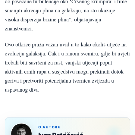
do povećane turbulencije oko ‘Crvenog krumpira’ i time
smanjiti akreciju plina na galaksiju, na što ukazuje
visoka disperzija brzine plina”, objašnjavaju
znanstvenici.
Ovo otkriće pruža važan uvid u to kako okoliš utječe na
evoluciju galaksija. Čak i u ranom svemiru, gdje bi uvjeti
trebali biti savršeni za rast, vanjski utjecaji poput
aktivnih crnih rupa u susjedstvu mogu prekinuti dotok
goriva i pretvoriti potencijalnu tvornicu zvijezda u
uspavanog diva
O AUTORU