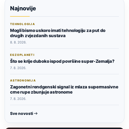
Najnovije
TEHNOLOGIJA
Mogli bismo uskoro imati tehnologiju za put do
drugih zvjezdanih sustava
8. 8. 2026.
EGZOPLANETI
Što se krije duboko ispod površine super-Zemalja?
7. 8. 2026.
ASTRONOMIJA
Zagonetni rendgenski signal iz mlaza supermasivne
crne rupe zbunjuje astronome
7. 8. 2026.
Sve novosti