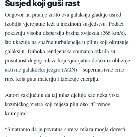
Susjed koji guši rast
Odgovor na pitanje zašto ova galaksija gladuje usred
izobilja vjerojatno leži u njezinom susjedstvu. Podaci
pokazuju visoku disperziju brzina zvijezda (268 km/s),
što ukazuje na snažne turbulencije u plinu koji okružuje
galaksiju. Duboka rendgenska snimanja otkrila su
prisutnost dugog mlaza koji vjerojatno dolazi iz obližnje
aktivne galaktičke jezgre
(AGN) – supermasivne crne
rupe koja guta materiju i izbacuje energiju.
Autori zaključuju da taj mlaz djeluje kao neka vrsta
kozmičkog vjetra koji miješa plin oko “Crvenog
krumpira”.
“Smatramo da je povratna sprega mlaza mogla dovesti