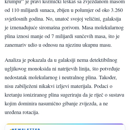
krumpir” je pravi kozmički teškaš sa zvjezdanom masom
od 110 milijardi sunaca, zbijen u polumjer od oko 3.260
svjetlosnih godina. No, unatoč svojoj veličini, galaksija
je iznenađujuće siromašna gorivom. Masa molekularnog
plina iznosi manje od 7 milijardi sunčevih masa, što je
zanemariv udio u odnosu na njezinu ukupnu masu.
Analiza je pokazala da u galaksiji nema detektibilnog
ugljikovog monoksida ni natrijevih linija, što potvrđuje
nedostatak molekularnog i neutralnog plina. Također,
nisu zabilježeni nikakvi izljevi materijala. Podaci o
kretanju ioniziranog plina sugeriraju da je riječ o sustavu
kojim dominira nasumično gibanje zvijezda, a ne
uređena rotacija.
NEWSLETTER