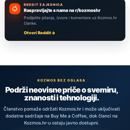
REDDIT ZAJEDNICA
Raspravljajte s nama na r/kozmoshr
Podijelite pitanja, izvore i komentare uz Kozmos.hr
članke.
Otvori Reddit
KOZMOS BEZ OGLASA
Podrži neovisne priče o svemiru,
znanosti i tehnologiji.
Članstvo pomaže održati Kozmos.hr i može uključivati
dodatne sadržaje na Buy Me a Coffee, dok članci na
Kozmos.hr-u ostaju javno dostupni.