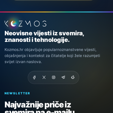
Podnožje stranice
Neovisne vijesti iz svemira,
znanosti i tehnologije.
Kozmos.hr objavljuje popularnoznanstvene vijesti,
objašnjenja i kontekst za čitatelje koji žele razumjeti
svijet izvan naslova.
NEWSLETTER
Najvažnije priče iz
svemira na e-mailu.