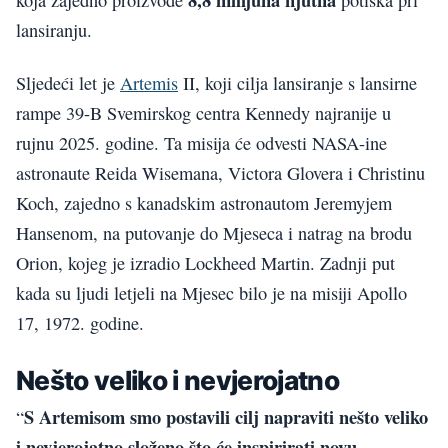
koja zajedno proizvode
potiska pri
lansiranju.
Sljedeći let je
Artemis
II, koji cilja lansiranje s lansirne
rampe 39-B Svemirskog centra Kennedy najranije u
rujnu 2025. godine. Ta misija će odvesti NASA-ine
astronaute Reida Wisemana, Victora Glovera i Christinu
Koch, zajedno s kanadskim astronautom Jeremyjem
Hansenom, na putovanje do Mjeseca i natrag na brodu
Orion, kojeg je izradio Lockheed Martin. Zadnji put
kada su ljudi letjeli na Mjesec bilo je na misiji Apollo
17, 1972. godine.
Nešto veliko i nevjerojatno
S Artemisom smo postavili cilj napraviti nešto veliko
“
i nevjerojatno složeno što će inspirirati novu