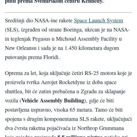
putu prema Svemirskom centru Kennedy.
Središnji dio NASA-ine rakete
Space Launch System
(SLS), izgrađen od strane Boeinga, ukrcan je na NASA-
in teglenjak Pegasus u Michoud Assembly Facility u
New Orleansu i sada je na 1.450 kilometara dugom
putovanju prema Floridi.
Oprema za let, koja uključuje četiri RS-25 motora koje je
proizvela tvrtka Aerojet Rocketdyne iz doba space
shuttlea, bit će zatim prebačena u Zgradu za sklapanje
Vehicle Assembly Building
vozila (
), gdje će biti
postavljena uspravno, visoka 65 metara. Tamo će biti
spojena s drugim komponentama SLS rakete, uključujući
dva čvrsta raketna pojačivača iz Northrop Grummana
8,8 milijuna njutna