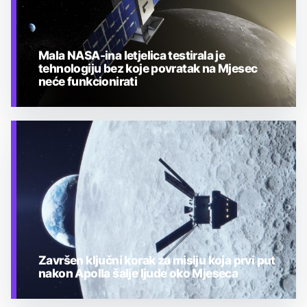
Mala NASA-ina letjelica testirala je
tehnologiju bez koje povratak na Mjesec
neće funkcionirati
TEHNOLOGIJA
Završen ključni korak za misiju koja prvi put
nakon Apolla šalje ljude oko Mjeseca