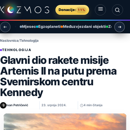
Preskoči na sadržaj
Donacije:
11%
Otvori izbornik
Otvori pretragu
Mjesec
Egzoplaneti
Međuzvjezdani objekti
Zemlja i ok
Naslovnica
Tehnologija
TEHNOLOGIJA
Glavni dio rakete misije
Artemis II na putu prema
Svemirskom centru
Kennedy
Ivan Petričević
23. srpnja 2024.
4 min čitanja