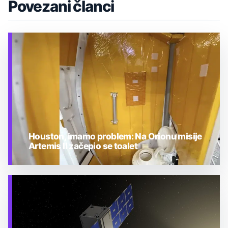
Povezani članci
Houston, imamo problem: Na Orionu misije
Artemis II začepio se toalet
TEHNOLOGIJA