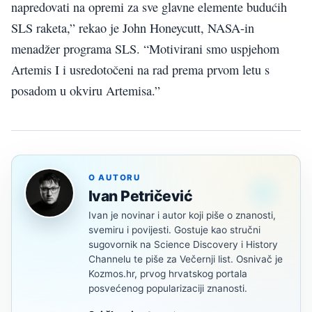
napredovati na opremi za sve glavne elemente budućih
SLS raketa,” rekao je John Honeycutt, NASA-in
menadžer programa SLS. “Motivirani smo uspjehom
Artemis I i usredotočeni na rad prema prvom letu s
posadom u okviru Artemisa.”
O AUTORU
Ivan Petričević
Ivan je novinar i autor koji piše o znanosti,
svemiru i povijesti. Gostuje kao stručni
sugovornik na Science Discovery i History
Channelu te piše za Večernji list. Osnivač je
Kozmos.hr, prvog hrvatskog portala
posvećenog popularizaciji znanosti.