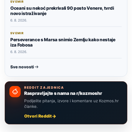
SVEMIR
Oceani su nekoć prekrivali 90 posto Venere, tvrdi
novo istraživanje
6. 8. 2026.
SVEMIR
Perseverance s Marsa snimio Zemlju kako nestaje
iza Fobosa
6. 8. 2026.
Sve novosti
REDDIT ZAJEDNICA
Raspravljajte s nama na r/kozmoshr
Podijelite pitanja, izvore i komentare uz Kozmos.hr
članke.
Otvori Reddit