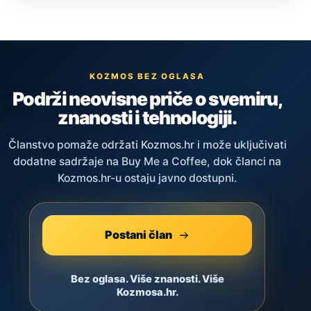
KOZMOS BEZ OGLASA
Podrži neovisne priče o svemiru,
znanosti i tehnologiji.
Članstvo pomaže održati Kozmos.hr i može uključivati
dodatne sadržaje na Buy Me a Coffee, dok članci na
Kozmos.hr-u ostaju javno dostupni.
Postani član
Bez oglasa. Više znanosti. Više
Kozmosa.hr.