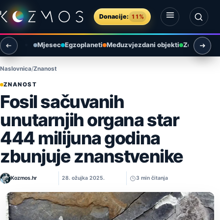
Preskoči na sadržaj
Donacije:
11%
Otvori izbornik
Otvori pretragu
Mjesec
Egzoplaneti
Međuzvjezdani objekti
Zemlja i ok
Naslovnica
Znanost
ZNANOST
Fosil sačuvanih
unutarnjih organa star
444 milijuna godina
zbunjuje znanstvenike
Kozmos.hr
28. ožujka 2025.
3 min čitanja