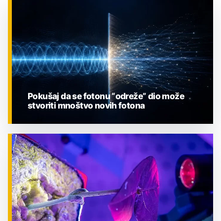
Pokušaj da se fotonu “odreže” dio može
stvoriti mnoštvo novih fotona
ZNANOST