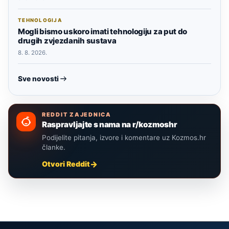
TEHNOLOGIJA
Mogli bismo uskoro imati tehnologiju za put do
drugih zvjezdanih sustava
8. 8. 2026.
Sve novosti
REDDIT ZAJEDNICA
Raspravljajte s nama na r/kozmoshr
Podijelite pitanja, izvore i komentare uz Kozmos.hr
članke.
Otvori Reddit