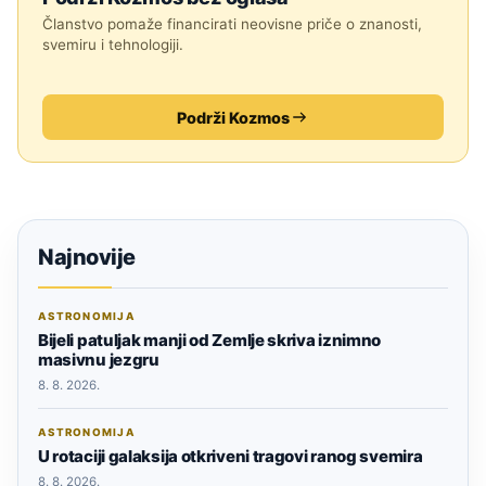
Članstvo pomaže financirati neovisne priče o znanosti,
svemiru i tehnologiji.
Podrži Kozmos
Najnovije
ASTRONOMIJA
Bijeli patuljak manji od Zemlje skriva iznimno
masivnu jezgru
8. 8. 2026.
ASTRONOMIJA
U rotaciji galaksija otkriveni tragovi ranog svemira
8. 8. 2026.