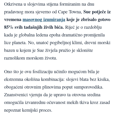
Otkrivena u slojevima stijena formiranim na dnu
Sue potječe iz
pradavnog mora sjeverno od Cape Towna,
vremena
masovnog izumiranja
koje je zbrisalo gotovo
85% svih tadašnjih živih bića.
Riječ je o razdoblju
kada je globalna ledena epoha dramatično promijenila
lice planeta. No, unatoč pogibeljnoj klimi, drevni morski
bazen u kojem je Sue živjela pružio je sklonište
raznolikom morskom životu.
Ono što je ovu fosilizaciju učinilo mogućom bila je
ekstremna okolišna kombinacija: slojevi blata bez kisika,
obogaćeni otrovnim plinovima poput sumporovodika.
Znanstvenici vjeruju da je upravo ta otrovna sredina
omogućila izvanrednu očuvanost mekih tkiva kroz zasad
nepoznat kemijski proces.