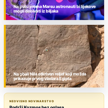
Na putu prema Marsu astronauti bi lijekove
mogli dobivati iz biljaka
ZNANOST
Na obali Nila otkriven reljef koji možda
prikazuje prvog vladara Egipta
ZNANOST
NEOVISNO NOVINARSTVO
Podrži Kozmos bez oglasa