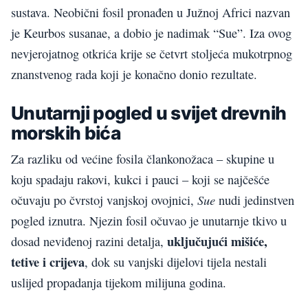
sustava. Neobični fosil pronađen u Južnoj Africi nazvan
je Keurbos susanae, a dobio je nadimak “Sue”. Iza ovog
nevjerojatnog otkrića krije se četvrt stoljeća mukotrpnog
znanstvenog rada koji je konačno donio rezultate.
Unutarnji pogled u svijet drevnih
morskih bića
Za razliku od većine fosila člankonožaca – skupine u
koju spadaju rakovi, kukci i pauci – koji se najčešće
Sue
očuvaju po čvrstoj vanjskoj ovojnici,
nudi jedinstven
pogled iznutra. Njezin fosil očuvao je unutarnje tkivo u
uključujući mišiće,
dosad neviđenoj razini detalja,
tetive i crijeva
, dok su vanjski dijelovi tijela nestali
uslijed propadanja tijekom milijuna godina.