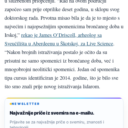
u službenom priopćenju. “Rad na ovom području
započeo sam prije otprilike deset godina, u sklopu svog
doktorskog rada. Prvotna misao bila je da je to mjesto s
najvećim i najopsežnijim spomenicima brončanog doba u
Irskoj,”
rekao je James O’Driscoll, arheolog sa
Sveučilišta u Aberdeenu u Škotskoj, za Live Science
.
“Nakon brojnih istraživanja postalo je očito da su
prisutni ne samo spomenici iz brončanog doba, već i
mnogobrojni neolitički spomenici. Jedan od spomenika
tipa cursus identificiran je 2014. godine, što je bilo sve
što smo znali prije novog istraživanja lidarom.
NEWSLETTER
Najvažnije priče iz svemira na e-mailu.
Prijavite se za najvažnije priče o svemiru, znanosti i
tehnologiji.