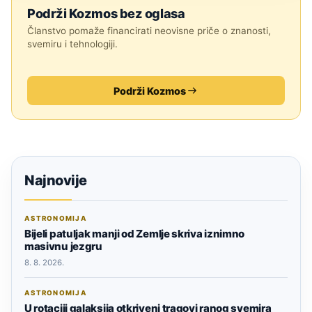
Podrži Kozmos bez oglasa
Članstvo pomaže financirati neovisne priče o znanosti,
svemiru i tehnologiji.
Podrži Kozmos
Najnovije
ASTRONOMIJA
Bijeli patuljak manji od Zemlje skriva iznimno
masivnu jezgru
8. 8. 2026.
ASTRONOMIJA
U rotaciji galaksija otkriveni tragovi ranog svemira