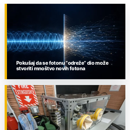
Pokušaj da se fotonu “odreže” dio može
stvoriti mnoštvo novih fotona
ZNANOST