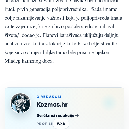
također pomažu shvatiti životne navike ovih neolitičkih
ljudi, prvih generacija poljoprivrednika. “Sada imamo
bolje razumijevanje važnosti koju je poljoprivreda imala
za te zajednice, koje su brzo postale središte njihovih
života,” dodao je. Planovi istraživača uključuju daljnju
analizu uzoraka tla s lokacije kako bi se bolje shvatilo
koje su životinje i biljke tamo bile prisutne tijekom
Mlađeg kamenog doba.
O REDAKCIJI
Kozmos.hr
Svi članci redakcije
Web
PROFILI