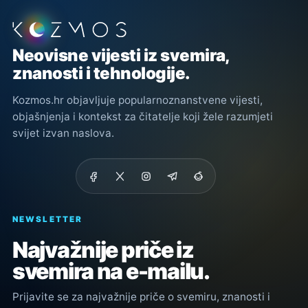
Podnožje stranice
Neovisne vijesti iz svemira,
znanosti i tehnologije.
Kozmos.hr objavljuje popularnoznanstvene vijesti,
objašnjenja i kontekst za čitatelje koji žele razumjeti
svijet izvan naslova.
NEWSLETTER
Najvažnije priče iz
svemira na e-mailu.
Prijavite se za najvažnije priče o svemiru, znanosti i