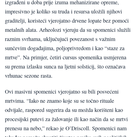
izgrađeni u doba prije izuma mehanizirane opreme,
impresivno je koliko su truda i resursa uložili njihovi
graditelji, koristeći vjerojatno drvene lopate bez pomoći
metalnih alata. Arheolozi vjeruju da su spomenici služili
raznim svrhama, uključujući povezanost s važnim
sunčevim događajima, poljoprivredom i kao “staze za
mrtve”. Na primjer, četiri cursus spomenika usmjerena
su prema izlasku sunca na ljetni solsticij, što označava
vrhunac sezone rasta.
Ovi masivni spomenici vjerojatno su bili posvećeni
mrtvima. “Iako ne znamo koje su se točno rituale
odvijale, raspored sugerira da su možda korišteni kao
procesijski putevi za žalovanje ili kao način da se mrtvi
prenesu na nebo,” rekao je O’Driscoll. Spomenici nam