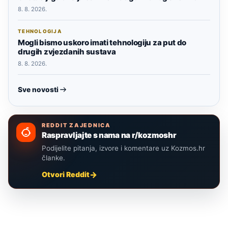
8. 8. 2026.
TEHNOLOGIJA
Mogli bismo uskoro imati tehnologiju za put do
drugih zvjezdanih sustava
8. 8. 2026.
Sve novosti
REDDIT ZAJEDNICA
Raspravljajte s nama na r/kozmoshr
Podijelite pitanja, izvore i komentare uz Kozmos.hr
članke.
Otvori Reddit