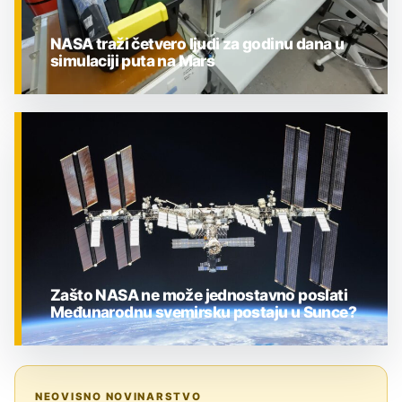
NASA traži četvero ljudi za godinu dana u
simulaciji puta na Mars
ZNANOST
Zašto NASA ne može jednostavno poslati
Međunarodnu svemirsku postaju u Sunce?
ZNANOST
NEOVISNO NOVINARSTVO