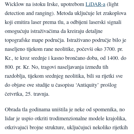
Wicklow na istoku Irske, upotrebom
LiDAR-a
(light
detection and ranging). Metoda uključuje let zrakoplova
koji emitira laser prema tlu, a odbijeni laserski signali
omogućuju istraživačima da kreiraju detaljne
topografske mape područja. Istraživano područje bilo je
naseljeno tijekom rane neolitike, počevši oko 3700. pr.
Kr., te kroz srednje i kasno brončano doba, od 1400. do
800. pr. Kr. No, tragovi naseljavanja između tih
razdoblja, tijekom srednjeg neolitika, bili su rijetki sve
do objave ove studije u časopisu ‘Antiquity’ prošlog
četvrtka, 25. travnja.
Obrada tla godinama uništila je neke od spomenika, no
lidar je uspio otkriti trodimenzionalne modele krajolika,
otkrivajući brojne strukture, uključujući nekoliko rijetkih