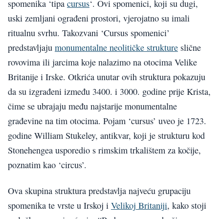
spomenika ‘tipa
cursus
‘. Ovi spomenici, koji su dugi,
uski zemljani ograđeni prostori, vjerojatno su imali
ritualnu svrhu. Takozvani ‘Cursus spomenici’
predstavljaju
monumentalne neolitičke strukture
slične
rovovima ili jarcima koje nalazimo na otocima Velike
Britanije i Irske. Otkrića unutar ovih struktura pokazuju
da su izgrađeni između 3400. i 3000. godine prije Krista,
čime se ubrajaju među najstarije monumentalne
građevine na tim otocima. Pojam ‘cursus’ uveo je 1723.
godine William Stukeley, antikvar, koji je strukturu kod
Stonehengea usporedio s rimskim trkalištem za kočije,
poznatim kao ‘circus’.
Ova skupina struktura predstavlja najveću grupaciju
spomenika te vrste u Irskoj i
Velikoj Britaniji
, kako stoji