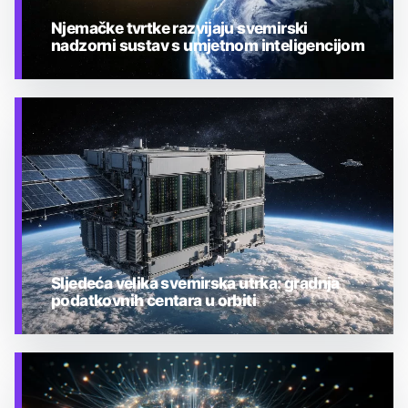
Njemačke tvrtke razvijaju svemirski
nadzorni sustav s umjetnom inteligencijom
TEHNOLOGIJA
Sljedeća velika svemirska utrka: gradnja
podatkovnih centara u orbiti
TEHNOLOGIJA