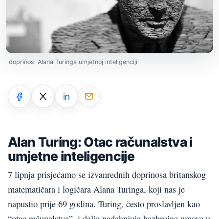
doprinosi Alana Turinga umjetnoj inteligenciji
Alan Turing: Otac računalstva i
umjetne inteligencije
7 lipnja prisjećamo se izvanrednih doprinosa britanskog
matematičara i logičara Alana Turinga, koji nas je
napustio prije 69 godina. Turing, često proslavljen kao
“otac računalstva”, i dalje nadahnjuje bezbrojne umove u