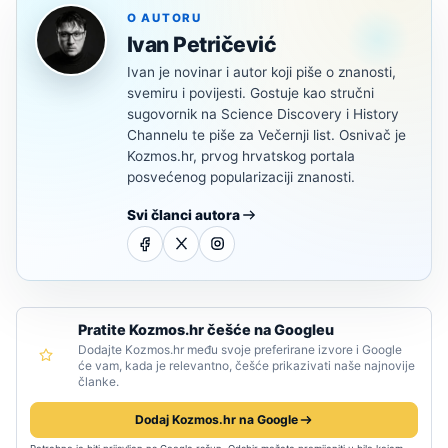
O AUTORU
Ivan Petričević
Ivan je novinar i autor koji piše o znanosti,
svemiru i povijesti. Gostuje kao stručni
sugovornik na Science Discovery i History
Channelu te piše za Večernji list. Osnivač je
Kozmos.hr, prvog hrvatskog portala
posvećenog popularizaciji znanosti.
Svi članci autora
Pratite Kozmos.hr češće na Googleu
Dodajte Kozmos.hr među svoje preferirane izvore i Google
će vam, kada je relevantno, češće prikazivati naše najnovije
članke.
Dodaj Kozmos.hr na Google