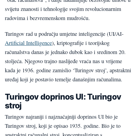
svijetu znanosti i tehnologije svojim revolucionarnim
radovima i bezvremenskom mudrošću.
Turingov rad u području umjetne inteligencije (UI/AI-
Artificial Intelligence
), kriptografije i teorijskog
računalstva danas je jednako dubok kao i sredinom 20.
stoljeća. Njegovo trajno naslijeđe vraća nas u vrijeme
kada je 1936. godine zamislio ‘Turingov stroj’, apstraktni
uređaj koji je postavio temelje današnjim računalima.
Turingov doprinos UI: Turingov
stroj
Turingov najraniji i najznačajniji doprinos UI bio je
Turingov stroj, koji je opisao 1935. godine. Bio je to
apstraktni računalni stroj, konceptualiziran s