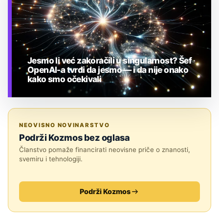
Jesmo li već zakoračili u singularnost? Šef
OpenAI-a tvrdi da jesmo — i da nije onako
kako smo očekivali
TEHNOLOGIJA
NEOVISNO NOVINARSTVO
Podrži Kozmos bez oglasa
Članstvo pomaže financirati neovisne priče o znanosti,
svemiru i tehnologiji.
Podrži Kozmos