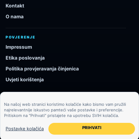
Kontakt
O nama
POVJERENJE
Impressum
Etika poslovanja
Politika provjeravanja činjenica
Uvjeti korištenja
Na našoj web stranici koristimo kolačiće kako bismo vam pružili
© 2026 Kozmos.hr. Sva prava pridržana.
najrelevantnije iskustvo pamteći vaše postavke i preferencije.
Pritiskom na "Prihvati" pristajete na upotrebu SVIH kolačića.
Svemir, znanost, tehnologija i velike ideje za znatiželjne
čitatelje.
PRIHVATI
Postavke kolačića