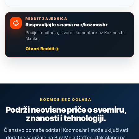
REDDIT ZAJEDNICA
Raspravljajte s nama na r/kozmoshr
Podijelite pitanja, izvore i komentare uz Kozmos.hr
članke.
Otvori Reddit
KOZMOS BEZ OGLASA
Podrži neovisne priče o svemiru,
znanosti i tehnologiji.
Članstvo pomaže održati Kozmos.hr i može uključivati
dodatne sadržaje na Buy Me a Coffee, dok članci na