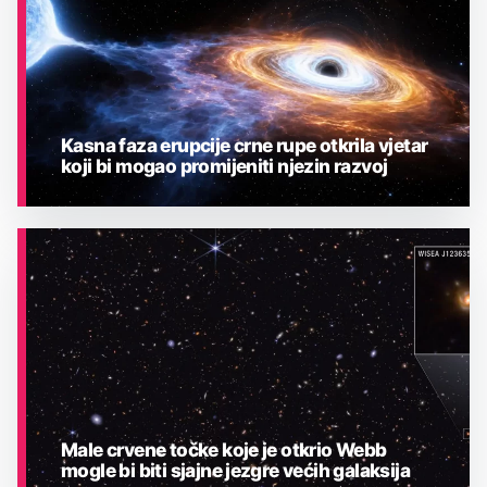
Kasna faza erupcije crne rupe otkrila vjetar
koji bi mogao promijeniti njezin razvoj
ASTRONOMIJA
Male crvene točke koje je otkrio Webb
mogle bi biti sjajne jezgre većih galaksija