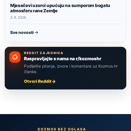
Mjesečevi uzorci upućuju na sumporom bogatu
atmosferu rane Zemlje
3. 8. 2026.
Sve novosti
REDDIT ZAJEDNICA
Raspravljajte s nama na r/kozmoshr
Podijelite pitanja, izvore i komentare uz Kozmos.hr
članke.
Otvori Reddit
KOZMOS BEZ OGLASA