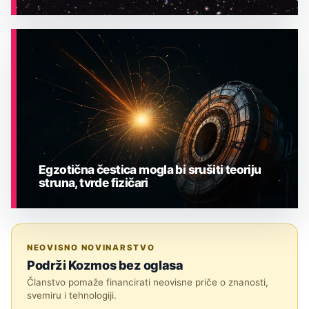
ASTRONOMIJA
Egzotična čestica mogla bi srušiti teoriju
struna, tvrde fizičari
ASTRONOMIJA
NEOVISNO NOVINARSTVO
Podrži Kozmos bez oglasa
Članstvo pomaže financirati neovisne priče o znanosti,
svemiru i tehnologiji.