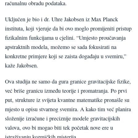
računalnu obradu podataka.
Uključen je bio i dr. Uhre Jakobsen iz Max Planck
instituta, koji vjeruje da bi ovo moglo promijeniti pristup
fizikalnim funkcijama u cjelini. “Umjesto proučavanja
apstraktnih modela, možemo se sada fokusirati na
konkretne primjere koji se zaista događaju u svemiru,”
kaže Jakobsen.
Ova studija ne samo da gura granice gravitacijske fizike,
već briše granicu između teorije i promatranja. Po prvi
put, strukture iz svijeta kvantne matematike pronašle su
mjesto u opisu stvarnog svemira. A kako tim već planira
složenije izračune i preciznije modele gravitacijskih
valova, ovo bi mogao biti tek početak nove ere u
istraživanju kozmičkih misterija.