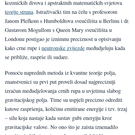
kozmičkih divova i apstraktnih matematičkih svjetova
teorije struna
. Istraživački tim na čelu s profesorom
Janom Plefkom s Humboldtova sveučilišta u Berlinu i dr.
Gustavom Mogullom s Queen Mary sveučilišta u
Londonu postigao je iznimnu preciznost u opisivanju
kako crne rupe i
neutronske zvijezde
međudjeluju kada
se približe, rasprše ili sudare.
Pomoću naprednih metoda iz kvantne teorije polja,
znanstvenici su prvi put proveli dosad najprecizniji
izračun međudjelovanja crnih rupa u uvjetima slabog
gravitacijskog polja. Time su uspjeli precizno odrediti
kutove raspršenja, količinu emitirane energije i tzv. trzaj
– silu koja nastaje kada sustav gubi energiju kroz
gravitacijske valove. No ono što je zaista iznenadilo