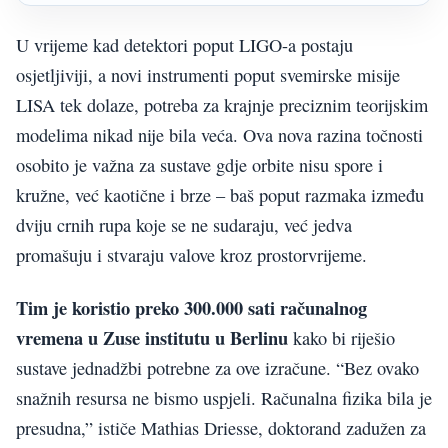
U vrijeme kad detektori poput LIGO-a postaju
osjetljiviji, a novi instrumenti poput svemirske misije
LISA tek dolaze, potreba za krajnje preciznim teorijskim
modelima nikad nije bila veća. Ova nova razina točnosti
osobito je važna za sustave gdje orbite nisu spore i
kružne, već kaotične i brze – baš poput razmaka između
dviju crnih rupa koje se ne sudaraju, već jedva
promašuju i stvaraju valove kroz prostorvrijeme.
Tim je koristio preko 300.000 sati računalnog
vremena u Zuse institutu u Berlinu
kako bi riješio
sustave jednadžbi potrebne za ove izračune. “Bez ovako
snažnih resursa ne bismo uspjeli. Računalna fizika bila je
presudna,” ističe Mathias Driesse, doktorand zadužen za