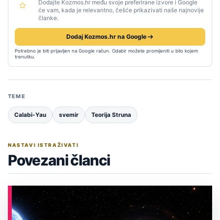
Dodajte Kozmos.hr među svoje preferirane izvore i Google
će vam, kada je relevantno, češće prikazivati naše najnovije
članke.
Dodaj Kozmos.hr na Google
Potrebno je biti prijavljen na Google račun. Odabir možete promijeniti u bilo kojem
trenutku.
TEME
Calabi-Yau
svemir
Teorija Struna
NASTAVI ISTRAŽIVATI
Povezani članci