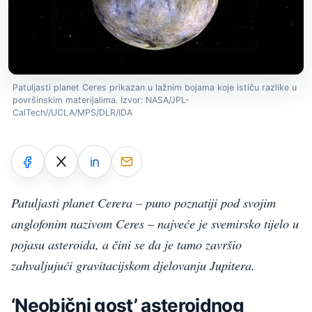
Patuljasti planet Ceres prikazan u lažnim bojama koje ističu razlike u
površinskim materijalima. Izvor: NASA/JPL-
CalTech//UCLA/MPS/DLR/IDA
Patuljasti planet Cerera – puno poznatiji pod svojim
anglofonim nazivom Ceres – najveće je svemirsko tijelo u
pojasu asteroida, a čini se da je tamo završio
zahvaljujući gravitacijskom djelovanju Jupitera.
‘Neobični gost’ asteroidnog