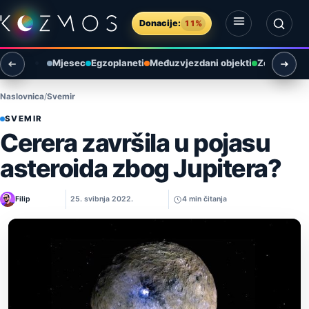
Preskoči na sadržaj
Donacije:
11%
Otvori izbornik
Otvori pretragu
Mjesec
Egzoplaneti
Međuzvjezdani objekti
Zemlja i ok
Naslovnica
Svemir
SVEMIR
Cerera završila u pojasu
asteroida zbog Jupitera?
Filip
25. svibnja 2022.
4 min čitanja