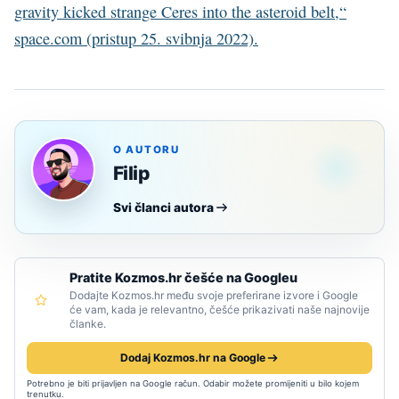
gravity kicked strange Ceres into the asteroid belt,“
space.com (pristup 25. svibnja 2022).
O AUTORU
Filip
Svi članci autora
Pratite Kozmos.hr češće na Googleu
Dodajte Kozmos.hr među svoje preferirane izvore i Google
će vam, kada je relevantno, češće prikazivati naše najnovije
članke.
Dodaj Kozmos.hr na Google
Potrebno je biti prijavljen na Google račun. Odabir možete promijeniti u bilo kojem
trenutku.