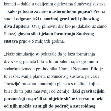
kometi – dakle u udaljenim dijelovima Sunčevog sustava
kako je točno završio u asteroidnom pojasu
–
? Prema
odgovor leži u snažnoj gravitaciji plinovitog
studiji
diva Jupitera
. Ovaj plinoviti div bio je (dakako uz samo
glavna sila tijekom formiranja Sunčevog
Sunce)
sustava
prije 4.5 milijardi godina.
„Naše simulacije su pokazale da je faza formiranja
divovskog planeta bila vrlo turbulentna, s ogromnim
sudarima između prethodnika Urana i Neptuna. Bilo je
tu i izbacivanja planeta iz Sunčevog sustava, pa čak i
‘invazija’ prostora unutarnjih planeta s tijelima koji su
Jaki gravitacijski
bili i do tri puta masivniji od Zemlje.
poremećaji raspršili su objekte slične Ceresu, a
neki
od njih možda su stigli do područja asteroidnog