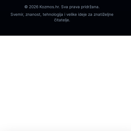
© 2026 Kozmos.hr. Sva prava pridržana.
Svemir, znanost, tehnologija i velike ideje za znatiželjne
čitatelje.