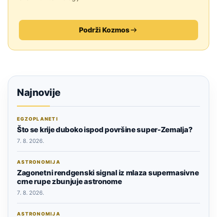
Podrži Kozmos
Najnovije
EGZOPLANETI
Što se krije duboko ispod površine super-Zemalja?
7. 8. 2026.
ASTRONOMIJA
Zagonetni rendgenski signal iz mlaza supermasivne
crne rupe zbunjuje astronome
7. 8. 2026.
ASTRONOMIJA