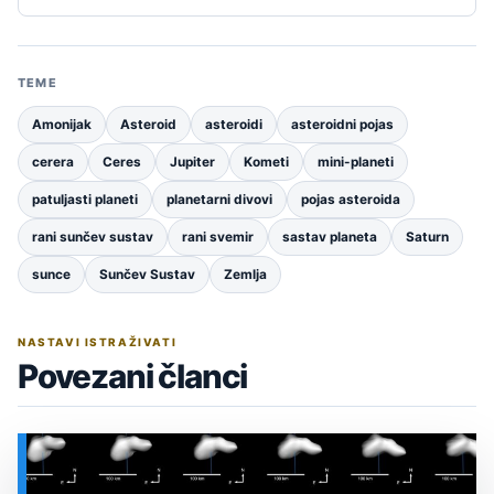
TEME
Amonijak
Asteroid
asteroidi
asteroidni pojas
cerera
Ceres
Jupiter
Kometi
mini-planeti
patuljasti planeti
planetarni divovi
pojas asteroida
rani sunčev sustav
rani svemir
sastav planeta
Saturn
sunce
Sunčev Sustav
Zemlja
NASTAVI ISTRAŽIVATI
Povezani članci