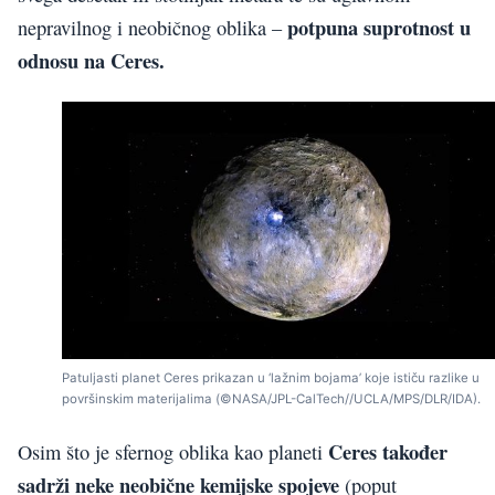
potpuna suprotnost u
nepravilnog i neobičnog oblika –
odnosu na Ceres.
Patuljasti planet Ceres prikazan u ‘lažnim bojama’ koje ističu razlike u
površinskim materijalima (©NASA/JPL-CalTech//UCLA/MPS/DLR/IDA).
Ceres također
Osim što je sfernog oblika kao planeti
sadrži neke neobične kemijske spojeve
(poput