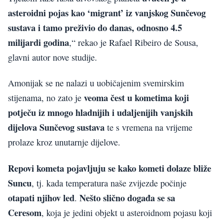
asteroidni pojas kao ‘migrant’ iz vanjskog Sunčevog
sustava i tamo preživio do danas, odnosno 4.5
milijardi godina
,“ rekao je Rafael Ribeiro de Sousa,
glavni autor nove studije.
Amonijak se ne nalazi u uobičajenim svemirskim
veoma čest u kometima koji
stijenama, no zato je
potječu iz mnogo hladnijih i udaljenijih vanjskih
dijelova Sunčevog sustava
te s vremena na vrijeme
prolaze kroz unutarnje dijelove.
Repovi kometa pojavljuju se kako kometi dolaze bliže
Suncu
, tj. kada temperatura naše zvijezde počinje
otapati njihov led
Nešto slično događa se sa
.
Ceresom
, koja je jedini objekt u asteroidnom pojasu koji