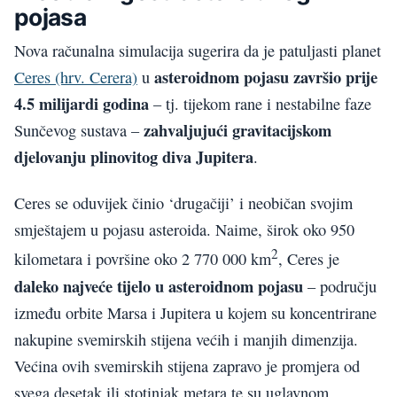
pojasa
Nova računalna simulacija sugerira da je patuljasti planet
asteroidnom pojasu završio prije
Ceres (hrv. Cerera)
u
4.5 milijardi godina
– tj. tijekom rane i nestabilne faze
zahvaljujući gravitacijskom
Sunčevog sustava –
djelovanju plinovitog diva Jupitera
.
Ceres se oduvijek činio ‘drugačiji’ i neobičan svojim
smještajem u pojasu asteroida. Naime, širok oko 950
2
kilometara i površine oko 2 770 000 km
, Ceres je
daleko najveće tijelo u asteroidnom pojasu
– području
između orbite Marsa i Jupitera u kojem su koncentrirane
nakupine svemirskih stijena većih i manjih dimenzija.
Većina ovih svemirskih stijena zapravo je promjera od
svega desetak ili stotinjak metara te su uglavnom