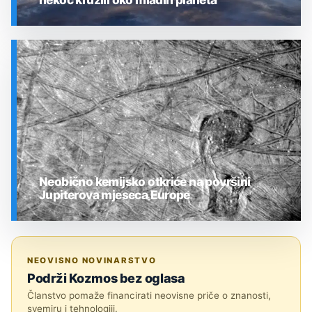
SVEMIR
Neobično kemijsko otkriće na površini
Jupiterova mjeseca Europe
SVEMIR
NEOVISNO NOVINARSTVO
Podrži Kozmos bez oglasa
Članstvo pomaže financirati neovisne priče o znanosti,
svemiru i tehnologiji.