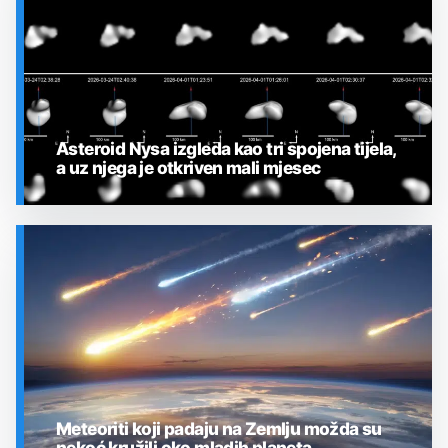
Asteroid Nysa izgleda kao tri spojena tijela,
a uz njega je otkriven mali mjesec
SVEMIR
Meteoriti koji padaju na Zemlju možda su
nekoć kružili oko mladih planeta