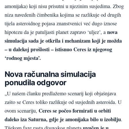
amonijaka) koji nisu prisutni u njezinim susjedima. Zbog
niza navedenih čimbenika kojima se razlikuje od drugih
tijela asteroidnog pojasa znanstvenici već dugo iznose
nova
hipotezu da je patuljasti planet zapravo ‘uljez’, a
simulacija sada je otkrila i mehanizam koji je možda
– u dalekoj prošlosti – istisnuo Ceres iz njegovog
‘rodnog mjesta’.
Nova računalna simulacija
ponudila odgovor
„U našem članku predlažemo scenarij koji objašnjava
zašto se Ceres toliko razlikuje od susjednih asteroida. U
Ceres se počeo formirati u orbiti
ovom scenariju,
daleko iza Saturna, gdje je amonijaka bilo u izobilju
.
uvučen je u
Tijekom faze rasta divovskog planeta