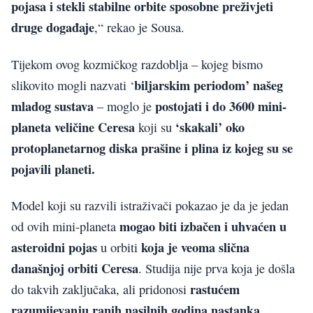
pojasa i stekli stabilne orbite sposobne preživjeti
druge događaje
,“ rekao je Sousa.
Tijekom ovog kozmičkog razdoblja – kojeg bismo
biljarskim periodom’ našeg
slikovito mogli nazvati ‘
mladog sustava
postojati i do 3600 mini-
– moglo je
planeta veličine Ceresa
‘skakali’ oko
koji su
protoplanetarnog diska prašine i plina iz kojeg su se
pojavili planeti.
Model koji su razvili istraživači pokazao je da je jedan
mogao biti izbačen i uhvaćen u
od ovih mini-planeta
asteroidni pojas
koja je veoma slična
u orbiti
današnjoj orbiti Ceresa
. Studija nije prva koja je došla
rastućem
do takvih zaključaka, ali pridonosi
razumijevanju ranih nasilnih godina nastanka