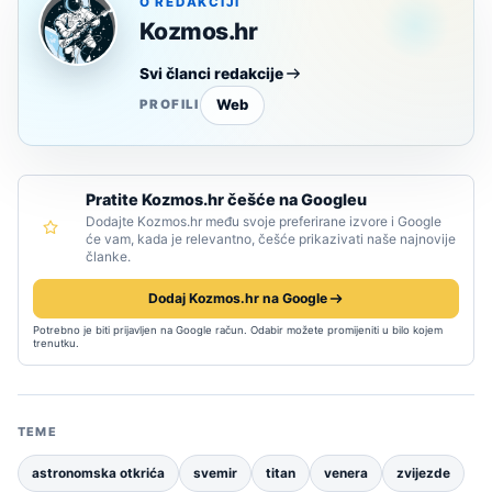
O REDAKCIJI
Kozmos.hr
Svi članci redakcije
Web
PROFILI
Pratite Kozmos.hr češće na Googleu
Dodajte Kozmos.hr među svoje preferirane izvore i Google
će vam, kada je relevantno, češće prikazivati naše najnovije
članke.
Dodaj Kozmos.hr na Google
Potrebno je biti prijavljen na Google račun. Odabir možete promijeniti u bilo kojem
trenutku.
TEME
astronomska otkrića
svemir
titan
venera
zvijezde