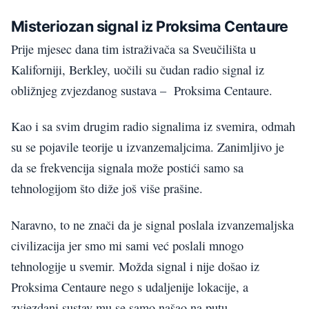
Misteriozan signal iz Proksima Centaure
Prije mjesec dana tim istraživača sa Sveučilišta u
Kaliforniji, Berkley, uočili su čudan radio signal iz
obližnjeg zvjezdanog sustava – Proksima Centaure.
Kao i sa svim drugim radio signalima iz svemira, odmah
su se pojavile teorije u izvanzemaljcima. Zanimljivo je
da se frekvencija signala može postići samo sa
tehnologijom što diže još više prašine.
Naravno, to ne znači da je signal poslala izvanzemaljska
civilizacija jer smo mi sami već poslali mnogo
tehnologije u svemir. Možda signal i nije došao iz
Proksima Centaure nego s udaljenije lokacije, a
zvjezdani sustav mu se samo našao na putu.