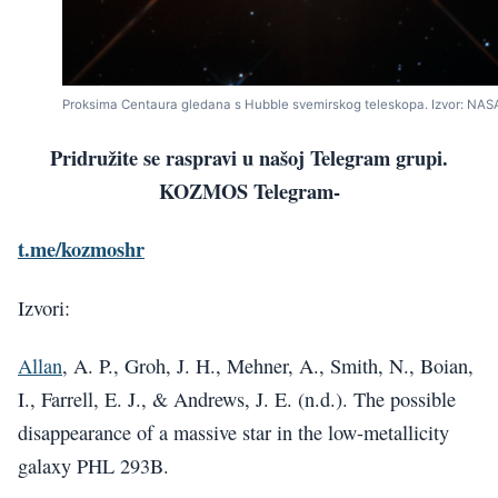
Proksima Centaura gledana s Hubble svemirskog teleskopa. Izvor: NAS
Pridružite se raspravi u našoj Telegram grupi.
KOZMOS Telegram-
t.me/kozmoshr
Izvori:
Allan
, A. P., Groh, J. H., Mehner, A., Smith, N., Boian,
I., Farrell, E. J., & Andrews, J. E. (n.d.). The possible
disappearance of a massive star in the low-metallicity
galaxy PHL 293B.