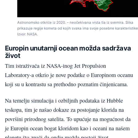
Astronomsko otkriće iz 2020. – neočekivana vrsta tla iz svemira. Slika
prikazuje regije kometa od kojih svaka ima svoje posebne karakteristike
Izvor: NASA.
Europin unutarnji ocean možda sadržava
život
Tim istraživača iz NASA-inog Jet Propulsion
Laboratory-a otkrio je nove podatke o Europinom oceanu
koji su u kontrastu sa prethodno poznatim činjenicama.
Na temelju simulacija i ozbiljnih podataka iz Hubble
teskopa, tim je našao dokaze za postojanje klorida na
površini prirodnog satelita. To upućuje na mogućnost da
je Europin ocean bogat kloridom kao i oceani na našem
planetu što znači da ondje možda postoji život.