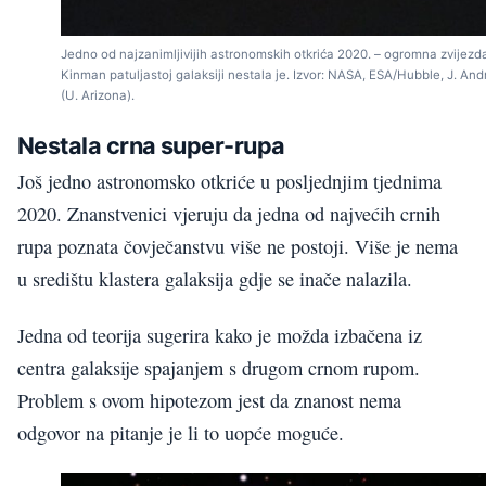
Jedno od najzanimljivijih astronomskih otkrića 2020. – ogromna zvijezd
Kinman patuljastoj galaksiji nestala je. Izvor: NASA, ESA/Hubble, J. An
(U. Arizona).
Nestala crna super-rupa
Još jedno astronomsko otkriće u posljednjim tjednima
2020. Znanstvenici vjeruju da jedna od najvećih crnih
rupa poznata čovječanstvu više ne postoji. Više je nema
u središtu klastera galaksija gdje se inače nalazila.
Jedna od teorija sugerira kako je možda izbačena iz
centra galaksije spajanjem s drugom crnom rupom.
Problem s ovom hipotezom jest da znanost nema
odgovor na pitanje je li to uopće moguće.