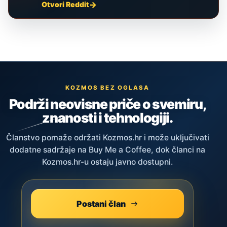
Otvori Reddit
KOZMOS BEZ OGLASA
Podrži neovisne priče o svemiru,
znanosti i tehnologiji.
Članstvo pomaže održati Kozmos.hr i može uključivati
dodatne sadržaje na Buy Me a Coffee, dok članci na
Kozmos.hr-u ostaju javno dostupni.
Postani član