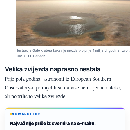
Ilustracija Gale kratera kakav je možda bio prije 4 milijardi godina. Izvor:
NASA/JPL-Caltech
Velika zvijezda naprasno nestala
Prije pola godina, astronomi iz European Southern
Observatory-a primijetili su da više nema jedne daleke,
ali poprilično velike zvijezde.
NEWSLETTER
Najvažnije priče iz svemira na e-mailu.