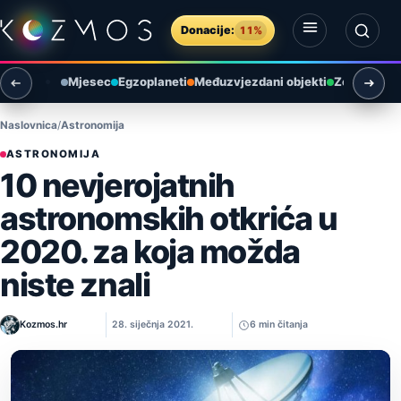
Preskoči na sadržaj
Donacije:
11%
Otvori izbornik
Otvori pretragu
Mjesec
Egzoplaneti
Međuzvjezdani objekti
Zemlja i ok
Naslovnica
Astronomija
ASTRONOMIJA
10 nevjerojatnih
astronomskih otkrića u
2020. za koja možda
niste znali
Kozmos.hr
28. siječnja 2021.
6 min čitanja