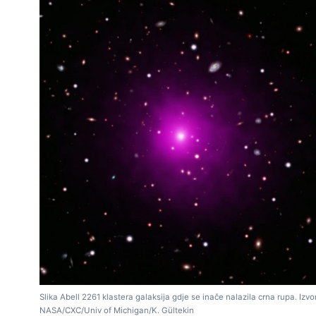
Slika Abell 2261 klastera galaksija gdje se inače nalazila crna rupa. Izvor
NASA/CXC/Univ of Michigan/K. Gültekin