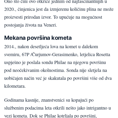
Ono što čini ovo otkriće jednim od najfascinantnijih u
2020., činjenica jest da izmjerenu količinu plina ne može
proizvesti prirodan izvor. To upućuje na mogućnost
postojanja života na Veneri.
Mekana površina kometa
2014., nakon desetljeća lova na komet u dalekom
svemiru, 67P /Čurjumov-Gerasimenko, letjelica Rosetta
uspješno je poslala sondu Philae na njegovu površinu
pod neočekivanim okolnostima. Sonda nije sletjela na
uobičajen način već je skakutala po površini više od dva
kilometara.
Godinama kasnije, znanstvenici su kopajući po
službenim podacima leta otkrili nešto jako intrigantno u
vezi kometa. Dok se Philae kotrljala po površini,