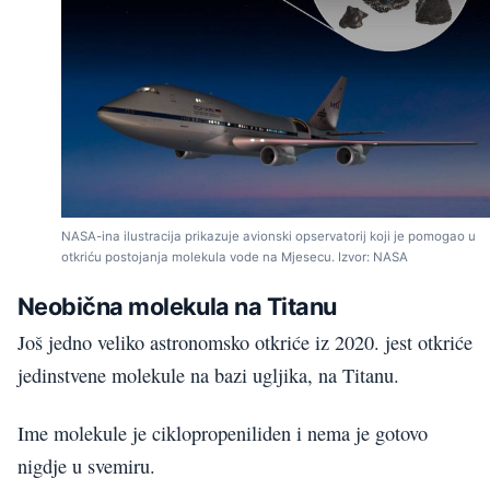
NASA-ina ilustracija prikazuje avionski opservatorij koji je pomogao u
otkriću postojanja molekula vode na Mjesecu. Izvor: NASA
Neobična molekula na Titanu
Još jedno veliko astronomsko otkriće iz 2020. jest otkriće
jedinstvene molekule na bazi ugljika, na Titanu.
Ime molekule je ciklopropeniliden i nema je gotovo
nigdje u svemiru.