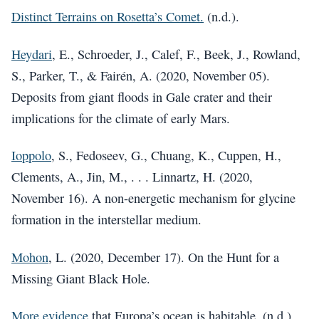
Distinct Terrains on Rosetta’s Comet.
(n.d.).
Heydari
, E., Schroeder, J., Calef, F., Beek, J., Rowland,
S., Parker, T., & Fairén, A. (2020, November 05).
Deposits from giant floods in Gale crater and their
implications for the climate of early Mars.
Ioppolo
, S., Fedoseev, G., Chuang, K., Cuppen, H.,
Clements, A., Jin, M., . . . Linnartz, H. (2020,
November 16). A non-energetic mechanism for glycine
formation in the interstellar medium.
Mohon
, L. (2020, December 17). On the Hunt for a
Missing Giant Black Hole.
More evidence
that Europa’s ocean is habitable. (n.d.).