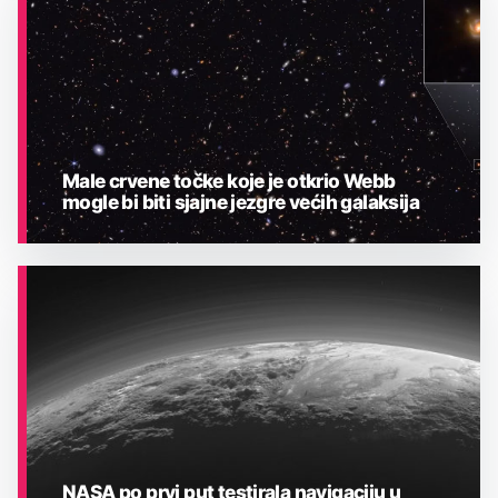
Male crvene točke koje je otkrio Webb
mogle bi biti sjajne jezgre većih galaksija
ASTRONOMIJA
NASA po prvi put testirala navigaciju u