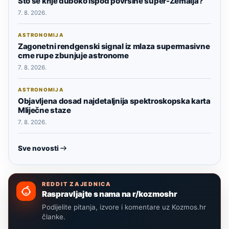
Što se krije duboko ispod površine super-Zemalja?
7. 8. 2026.
ASTRONOMIJA
Zagonetni rendgenski signal iz mlaza supermasivne
crne rupe zbunjuje astronome
7. 8. 2026.
ASTRONOMIJA
Objavljena dosad najdetaljnija spektroskopska karta
Mliječne staze
7. 8. 2026.
Sve novosti
REDDIT ZAJEDNICA
Raspravljajte s nama na r/kozmoshr
Podijelite pitanja, izvore i komentare uz Kozmos.hr
članke.