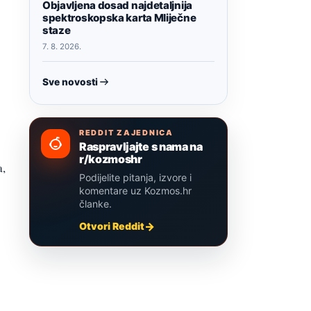
Objavljena dosad najdetaljnija
spektroskopska karta Mliječne
staze
7. 8. 2026.
Sve novosti
REDDIT ZAJEDNICA
Raspravljajte s nama na
r/kozmoshr
a,
Podijelite pitanja, izvore i
komentare uz Kozmos.hr
članke.
Otvori Reddit