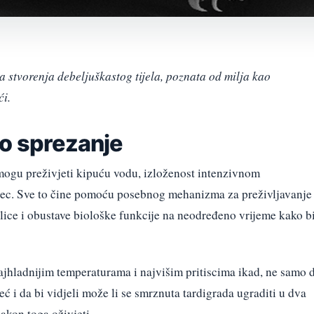
 stvorenja debeljuškastog tijela, poznata od milja kao
ći.
no sprezanje
 mogu preživjeti kipuću vodu, izloženost intenzivnom
esec. Sve to čine pomoću posebnog mehanizma za preživljavanje
lice i obustave biološke funkcije na neodređeno vrijeme kako b
jhladnijim temperaturama i najvišim pritiscima ikad, ne samo 
već i da bi vidjeli može li se smrznuta tardigrada ugraditi u dva
akon toga oživjeti.