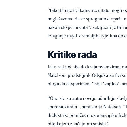
“Iako bi iste fizikalne rezultate mogli 
naglašavamo da se spregnutost opaža n
nakon eksperimenta”, zaključio je tim u
izlaganje najekstremnijih uvjetima dos
Kritike rada
Iako rad još nije do kraja recenziran, r
Natelson, predstojnik Odsjeka za fiziku
blogu da eksperiment “nije ‘zapleo’ ta
“Ono što su autori ovdje učinili je sta
sparena kubita”, napisao je Natelson. 
dielektrik, pomičući rezonancijsku fre
bilo kojem značajnom smislu.”