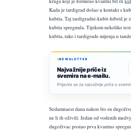
kruga koji je formirao kvantni bit ili
ku
Kada je tardigrad došao u kontakt s k
kubita. Taj tardigradni-kubit-hibrid je 
kubita spregnula. Tijekom nekoliko testov
kubita, tako i tardigrade mijenja u tan
NEWSLETTER
Najvažnije priče iz
svemira na e-mailu.
Prijavite se za najvažnije priče o svemiru
Sedamnaest dana nakon što su dugoživci u
ne li ih oživili. Jedan od vodenih medvj
dugoživac postao prva kvantno spregnuta 