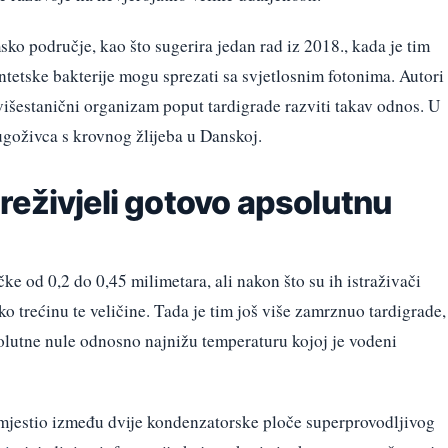
o područje, kao što sugerira jedan rad iz 2018., kada je tim
intetske bakterije mogu sprezati sa svjetlosnim fotonima. Autori
 višestanični organizam poput tardigrade razviti takav odnos. U
ugoživca s krovnog žlijeba u Danskoj.
reživjeli gotovo apsolutnu
ke od 0,2 do 0,45 milimetara, ali nakon što su ih istraživači
ko trećinu te veličine. Tada je tim još više zamrznuo tardigrade,
solutne nule odnosno najnižu temperaturu kojoj je vodeni
jestio između dvije kondenzatorske ploče superprovodljivog