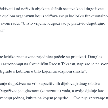
očekivati i od neživih objekata sličnih sastava kao i dugoživac,
a cijelom organizmu koji zadržava svoju biološku funkcionalno
 svom radu. “U isto vrijeme, dugoživac je preživio dugotrajno
ad.”
ane kritike znanstvene zajednice počele su pristizati. Douglas
 i astronomiju na Sveučilištu Rice u Teksasu, napisao je na svo
rdigradu s kubitom u bilo kojem značajnom smislu”.
vljanje dugoživca na vrh kapacitivnih dijelova jednog od dva
“Dugoživac je uglavnom (zamrznuta) voda, a ovdje djeluje kao
kvenciju jednog kubita na kojem je sjedio… Ovo nije sprezanje 