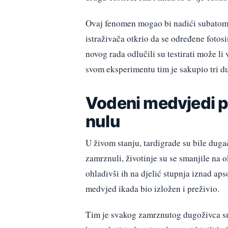
Ovaj fenomen mogao bi nadići subatomsk
istraživača otkrio da se određene fotos
novog rada odlučili su testirati može li
svom eksperimentu tim je sakupio tri d
Vodeni medvjedi p
nulu
U živom stanju, tardigrade su bile dugač
zamrznuli, životinje su se smanjile na o
ohladivši ih na djelić stupnja iznad ap
medvjed ikada bio izložen i preživio.
Tim je svakog zamrznutog dugoživca sm