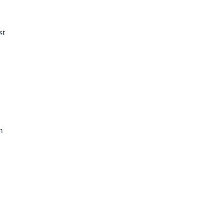
st
m
u