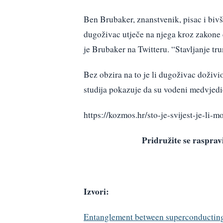
Ben Brubaker, znanstvenik, pisac i bivši
dugoživac utječe na njega kroz zakone
je Brubaker na Twitteru. “Stavljanje tr
Bez obzira na to je li dugoživac doživi
studija pokazuje da su vodeni medvjedići
https://kozmos.hr/sto-je-svijest-je-li-m
Pridružite se raspr
Izvori:
Entanglement between superconducting qu