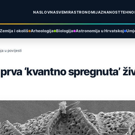
NASLOVNA
SVEMIR
ASTRONOMIJA
ZNANOST
TEHNO
Zemlja i okoliš
Arheologija
Biologija
Astronomija u Hrvatskoj
Umje
a u povijesti
rva ‘kvantno spregnuta’ živo