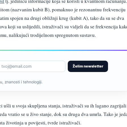
bit
tj. jedinicu informacije koja se koristi u kvantnom računanju.
ubitom (nazvanim kubit B), pomaknuo je rezonantnu frekvenciju
zatim spojen na drugi obližnji krug (kubit A), tako da su se dva
a koji su uslijedili, istraživači su vidjeli da se frekvencija kak
demu, nalikujući trodijelnom spregnutom sustavu.
Želim newsletter
, znanosti i tehnologiji.
šli u svoja skupljena stanja, istraživači su ih lagano zagrijali
eda vratio se u živo stanje, dok su druga dva umrla. Tako je jed
životinja u povijesti, tvrde istraživači.