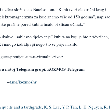
 fizičar složio se s Natelsonom. “Kubit tvori električni krug i
 elektromagnetizma za koje znamo više od 150 godina”, napisa
unke prašine pored kubita imalo bi sličan učinak.”
o ikakvo “sablasno djelovanje” kubita na koji je bio pričvršćen,
 mnogo izdržljiviji nego što se prije mislilo.
oguce-prenijeti-um-u-virtualni-zivot/
avi u našoj Telegram grupi. KOZMOS Telegram
–
t.me/kozmoshr
bits and a tardigrade, K. S. Lee, Y. P. Tan, L. H. Nguyen, R. P