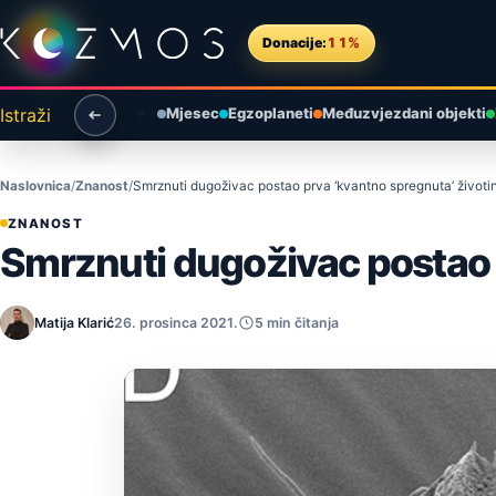
Preskoči na sadržaj
Donacije:
11%
Istraži
Mjesec
Egzoplaneti
Međuzvjezdani objekti
Naslovnica
Znanost
Smrznuti dugoživac postao prva ‘kvantno spregnuta’ životinj
ZNANOST
Smrznuti dugoživac postao p
Matija Klarić
26. prosinca 2021.
5 min čitanja