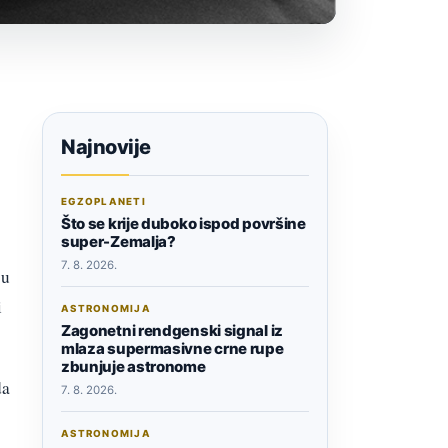
Najnovije
EGZOPLANETI
Što se krije duboko ispod površine
super-Zemalja?
7. 8. 2026.
 u
i
ASTRONOMIJA
Zagonetni rendgenski signal iz
mlaza supermasivne crne rupe
zbunjuje astronome
da
7. 8. 2026.
ASTRONOMIJA