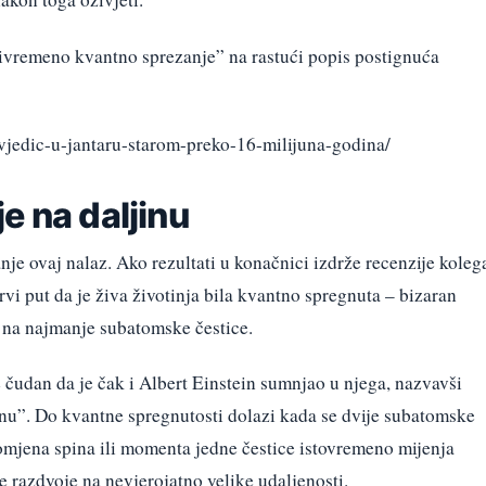
privremeno kvantno sprezanje” na rastući popis postignuća
vjedic-u-jantaru-starom-preko-16-milijuna-godina/
e na daljinu
nje ovaj nalaz. Ako rezultati u konačnici izdrže recenzije koleg
rvi put da je živa životinja bila kvantno spregnuta – bizaran
 na najmanje subatomske čestice.
 čudan da je čak i Albert Einstein sumnjao u njega, nazvavši
nu”. Do kvantne spregnutosti dolazi kada se dvije subatomske
romjena spina ili momenta jedne čestice istovremeno mijenja
ce razdvoje na nevjerojatno velike udaljenosti.