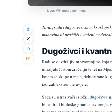
Izvor: Wikimedia commons.
Tardigrada (dugoživci) su mikroskopska
mahovinasti praščići i vodeni medvjedi
Dugoživci i kvant
Radi se o izdržljivim stvorenjima koja
ultraljubičastom zračenju te let na Mj
kojem se skupe u male, dehidrirane kug
izdržali ekstremne uvjete.
Sada su istraživači izložili
dugoživce
na
bi testirali biološke granice stvorenja, 
kvantno spregnuta električna kruga, a n