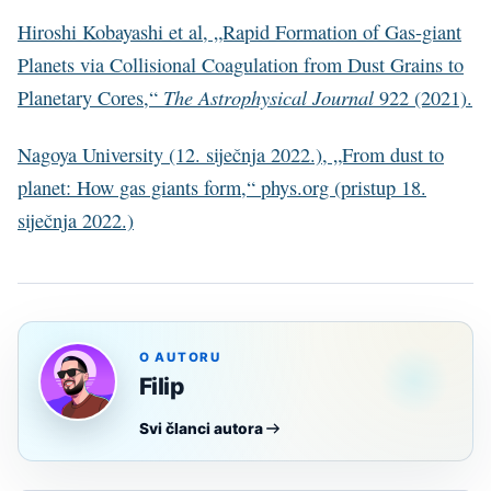
Hiroshi Kobayashi et al, „Rapid Formation of Gas-giant
Planets via Collisional Coagulation from Dust Grains to
The Astrophysical Journal
Planetary Cores,“
922 (2021).
Nagoya University (12. siječnja 2022.), „From dust to
planet: How gas giants form,“ phys.org (pristup 18.
siječnja 2022.)
O AUTORU
Filip
Svi članci autora