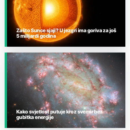
Zašto Sunce sjaji? U jezgri ima goriva za još
5 milijardi godina
JESTE LI ZNALI?
Kako svjetlost putuje kroz svemir bez
gubitka energije