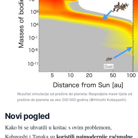
Rezultat simulacije od prašine do planeta: Raspodjela mase tijela od
prašine do planeta za oko 200 000 godina (©Hiroshi Kobayashi).
Novi pogled
Kako bi se uhvatili u koštac s ovim problemom,
koristili najmodernije računalne
Kobayashi i Tanaka su