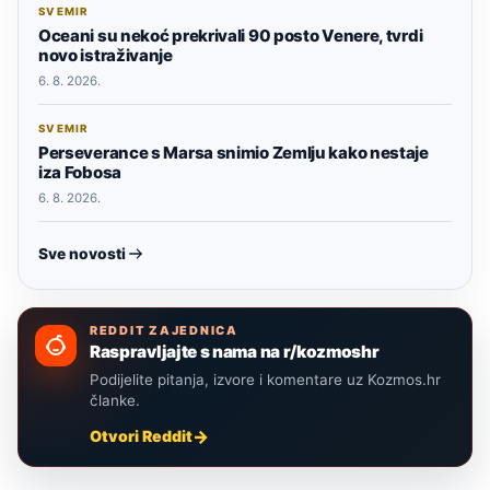
SVEMIR
Oceani su nekoć prekrivali 90 posto Venere, tvrdi
novo istraživanje
6. 8. 2026.
SVEMIR
Perseverance s Marsa snimio Zemlju kako nestaje
iza Fobosa
6. 8. 2026.
Sve novosti
REDDIT ZAJEDNICA
Raspravljajte s nama na r/kozmoshr
Podijelite pitanja, izvore i komentare uz Kozmos.hr
članke.
Otvori Reddit