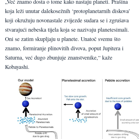
„Već znamo dosta o tome kako nastaju planeti. Prašina
koja leži unutar dalekosežnih ‘protoplanetarnih diskova’
koji okružuju novonastale zvijezde sudara se i zgrušava
stvarajući nebeska tijela koja se nazivaju planetesimali.
Oni se zatim skupljaju u planete. Unatoč svemu što
znamo, formiranje plinovitih divova, poput Jupitera i
Saturna, već dugo zbunjuje znanstvenike,“ kaže
Kobayashi.