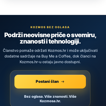
KOZMOS BEZ OGLASA
Podrži neovisne priče o svemiru,
znanosti i tehnologiji.
Članstvo pomaže održati Kozmos.hr i može uključivati
dodatne sadržaje na Buy Me a Coffee, dok članci na
Kozmos.hr-u ostaju javno dostupni.
Postani član
Bez oglasa. Više znanosti. Više
Kozmosa.hr.