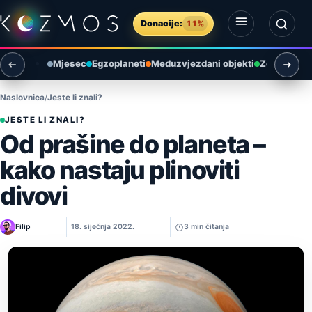
Preskoči na sadržaj
Donacije:
11%
Otvori izbornik
Otvori pretragu
Mjesec
Egzoplaneti
Međuzvjezdani objekti
Zemlja i ok
Naslovnica
Jeste li znali?
JESTE LI ZNALI?
Od prašine do planeta –
kako nastaju plinoviti
divovi
Filip
18. siječnja 2022.
3 min čitanja