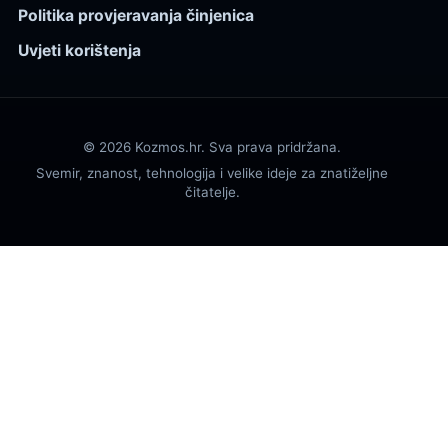
Politika provjeravanja činjenica
Uvjeti korištenja
© 2026 Kozmos.hr. Sva prava pridržana.
Svemir, znanost, tehnologija i velike ideje za znatiželjne
čitatelje.