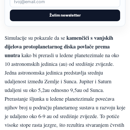
Želim newsletter
kamenčići s vanjskih
Simulacije su pokazale da se
dijelova protoplanetarnog diska povlače prema
unutra
kako bi prerasli u ledene planetezimale na oko
10 astronomskih jedinica (au) od središnje zvijezde.
Jedna astronomska jedinica predstavlja srednju
udaljenost između Zemlje i Sunca. Jupiter i Saturn
udaljeni su oko 5,2au odnosno 9,5au od Sunca.
Prerastanje šljunka u ledene planetezimale povećava
njihov broj u području planetarnog sustava u razvoju koje
je udaljeno oko 6-9 au od središnje zvijezde. To potiče
visoke stope rasta jezgre, što rezultira stvaranjem čvrstih