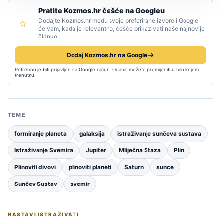
Pratite Kozmos.hr češće na Googleu
Dodajte Kozmos.hr među svoje preferirane izvore i Google
će vam, kada je relevantno, češće prikazivati naše najnovije
članke.
Dodaj Kozmos.hr na Google
Potrebno je biti prijavljen na Google račun. Odabir možete promijeniti u bilo kojem
trenutku.
TEME
formiranje planeta
galaksija
istraživanje sunčeva sustava
Istraživanje Svemira
Jupiter
Mliječna Staza
Plin
Plinoviti divovi
plinoviti planeti
Saturn
sunce
Sunčev Sustav
svemir
NASTAVI ISTRAŽIVATI