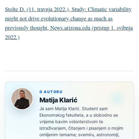
Stolte D. (11. travnja 2022.), Study: Climatic variability
might not drive evolutionary change as much as
previously thought, News.arizona.edu (pristup 1. svibnja
2022.)
O AUTORU
Matija Klarić
Ja sam Matija Klarić. Student sam
Ekonomskog fakulteta, a u slobodno se
vrijeme bavim volonterstvom te
istraživanjem, čitanjem i pisanjem o mojim
omiljenim temama; svemiru, astronomiji,