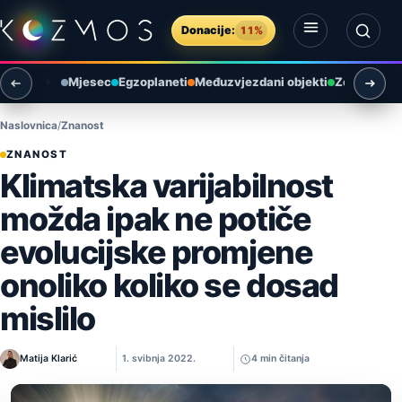
Preskoči na sadržaj
Donacije:
11%
Otvori izbornik
Otvori pretragu
Mjesec
Egzoplaneti
Međuzvjezdani objekti
Zemlja i ok
Naslovnica
Znanost
ZNANOST
Klimatska varijabilnost
možda ipak ne potiče
evolucijske promjene
onoliko koliko se dosad
mislilo
Matija Klarić
1. svibnja 2022.
4 min čitanja