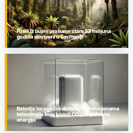
Fosili iz bujne prašume stare 53 milijuna
godina otkriveni u Tasmaniji
ZNANOST
Baterija ‘na ugljični dioksid’: Revolucionarna
tehnologija koja koristi CO2 za pohranu
energije