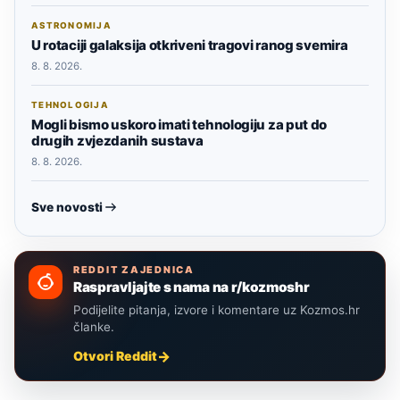
ASTRONOMIJA
U rotaciji galaksija otkriveni tragovi ranog svemira
8. 8. 2026.
TEHNOLOGIJA
Mogli bismo uskoro imati tehnologiju za put do
drugih zvjezdanih sustava
8. 8. 2026.
Sve novosti
REDDIT ZAJEDNICA
Raspravljajte s nama na r/kozmoshr
Podijelite pitanja, izvore i komentare uz Kozmos.hr
članke.
Otvori Reddit