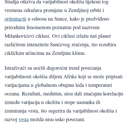
Studija otkriva da varijabilnost okoliša tijekom tog
vremena odražava promjene u Zemljinoj orbiti i
orijentaciji
u odnosu na Sunce, kako je predviđeno
prirodnim fenomenom poznatim pod nazivom
Milankovićevi ciklusi. Ovi ciklusi izlažu naš planet
različitom intenzitetu Sunčevog zračenja, što rezultira
cikličkim učincima na Zemljinu klimu.
Istraživači su uočili dugoročni trend povećanja
varijabilnosti okoliša diljem Afrike koji se može pripisati
varijacijama u globalnom obujmu leda i temperaturi
oceana. Rezultati, međutim, nisu dali značajnu korelaciju
između varijacija u okolišu i stope nastanka ili
izumiranja vrsta, što sugerira da varijabilnost okoliša i
razvoj
vrsta
možda nisu usko povezani.