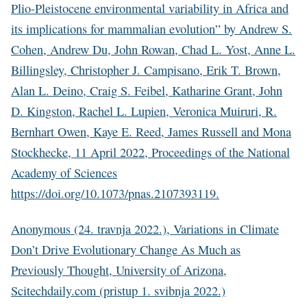
Plio-Pleistocene environmental variability in Africa and
its implications for mammalian evolution” by Andrew S.
Cohen, Andrew Du, John Rowan, Chad L. Yost, Anne L.
Billingsley, Christopher J. Campisano, Erik T. Brown,
Alan L. Deino, Craig S. Feibel, Katharine Grant, John
D. Kingston, Rachel L. Lupien, Veronica Muiruri, R.
Bernhart Owen, Kaye E. Reed, James Russell and Mona
Stockhecke, 11 April 2022, Proceedings of the National
Academy of Sciences
https://doi.org/10.1073/pnas.2107393119.
Anonymous (24. travnja 2022.), Variations in Climate
Don’t Drive Evolutionary Change As Much as
Previously Thought, University of Arizona,
Scitechdaily.com (pristup 1. svibnja 2022.)