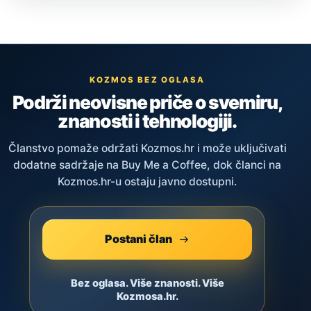
KOZMOS BEZ OGLASA
Podrži neovisne priče o svemiru,
znanosti i tehnologiji.
Članstvo pomaže održati Kozmos.hr i može uključivati
dodatne sadržaje na Buy Me a Coffee, dok članci na
Kozmos.hr-u ostaju javno dostupni.
Postani član
Bez oglasa. Više znanosti. Više
Kozmosa.hr.