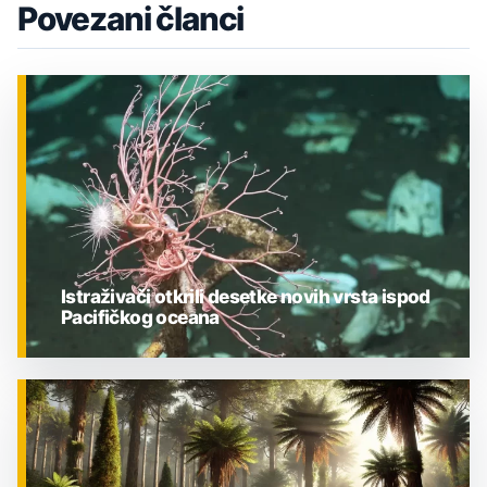
Povezani članci
Istraživači otkrili desetke novih vrsta ispod
Pacifičkog oceana
ZNANOST