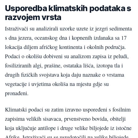
Usporedba klimatskih podataka s
razvojem vrsta
Istraživači su analizirali uzorke uzete iz jezgri sedimenta
s dna jezera, oceanskog dna i kopnenih izdanaka sa 17
lokacija diljem afričkog kontinenta i okolnih područja.
Podaci o okolišu dobiveni su analizom zapisa iz peludi,
fosiliziranih algi, prašine, ostataka lišća, izotopa tla i
drugih fizičkih svojstava koja daju naznake o vrstama
vegetacije i uvjetima okoliša na mjestu gdje su
pronađeni.
Klimatski podaci su zatim izravno uspoređeni s fosilnim
zapisima velikih sisavaca, prvenstveno bovida, obitelji
koja uključuje antilope i druge velike biljojede iz istočne
Afrike. Istraživači su se usredotočili na velike biljojede