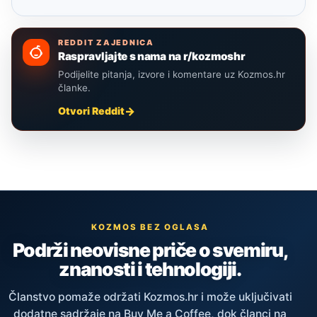
REDDIT ZAJEDNICA
Raspravljajte s nama na r/kozmoshr
Podijelite pitanja, izvore i komentare uz Kozmos.hr
članke.
Otvori Reddit
KOZMOS BEZ OGLASA
Podrži neovisne priče o svemiru,
znanosti i tehnologiji.
Članstvo pomaže održati Kozmos.hr i može uključivati
dodatne sadržaje na Buy Me a Coffee, dok članci na