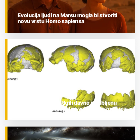
Evolucija ljudi na Marsu mogla bi stvoriti
novu vrstu Homo sapiensa
ZNANOST
Znanstvenici su otkrili davno izgubljenu
ljudsku vrstu s izuzetno velikim mozgovima
ZNANOST