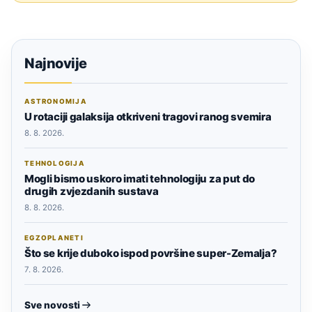
Najnovije
ASTRONOMIJA
U rotaciji galaksija otkriveni tragovi ranog svemira
8. 8. 2026.
TEHNOLOGIJA
Mogli bismo uskoro imati tehnologiju za put do
drugih zvjezdanih sustava
8. 8. 2026.
EGZOPLANETI
Što se krije duboko ispod površine super-Zemalja?
7. 8. 2026.
Sve novosti