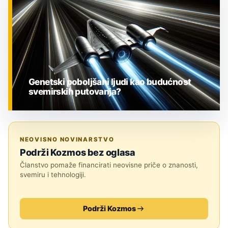
Genetski poboljšani ljudi kao budućnost
svemirskih putovanja?
ZNANOST
NEOVISNO NOVINARSTVO
Podrži Kozmos bez oglasa
Članstvo pomaže financirati neovisne priče o znanosti,
svemiru i tehnologiji.
Podrži Kozmos