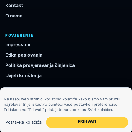
Kontakt
O nama
POVJERENJE
Impressum
Etika poslovanja
Politika provjeravanja činjenica
Uvjeti korištenja
Na našoj web stranici koristimo kolačiće kako bismo vam pružili
© 2026 Kozmos.hr. Sva prava pridržana.
najrelevantnije iskustvo pamteći vaše postavke i preferencije.
Pritiskom na "Prihvati" pristajete na upotrebu SVIH kolačića.
Svemir, znanost, tehnologija i velike ideje za znatiželjne
čitatelje.
PRIHVATI
Postavke kolačića