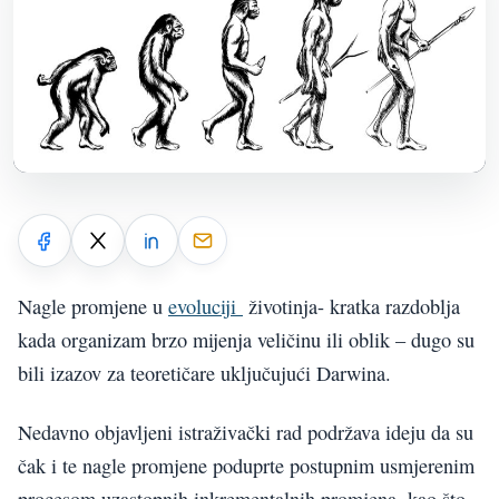
Nagle promjene u
evoluciji
životinja- kratka razdoblja
kada organizam brzo mijenja veličinu ili oblik – dugo su
bili izazov za teoretičare uključujući Darwina.
Nedavno objavljeni istraživački rad podržava ideju da su
čak i te nagle promjene poduprte postupnim usmjerenim
procesom uzastopnih inkrementalnih promjena, kao što