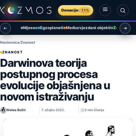
Preskoči na sadržaj
Donacije:
11%
Otvori izbornik
Otvori pretragu
Mjesec
Egzoplaneti
Međuzvjezdani objekti
Zemlja i ok
Naslovnica
Znanost
ZNANOST
Darwinova teorija
postupnog procesa
evolucije objašnjena u
novom istraživanju
Matea Božić
7. ožujka 2022.
3 min čitanja