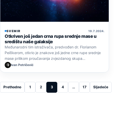
SVEMIR
19. 7. 2024.
Otkriven još jedan crna rupa srednje mase u
središtu naše galaksije
Međunarodni tim istraživača, predvođen dr. Florianom
Peißkerom, otkrio je znakove još jedne crne rupe srednje
mase prilikom proučavanja zvjezdanog skupa…
Ivan Petričević
Posts pagination
Prethodno
1
2
3
4
…
17
Sljedeće