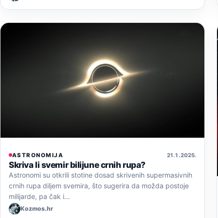
ASTRONOMIJA
21. 1. 2025.
Skriva li svemir bilijune crnih rupa?
Astronomi su otkrili stotine dosad skrivenih supermasivnih
crnih rupa diljem svemira, što sugerira da možda postoje
milijarde, pa čak i…
Kozmos.hr