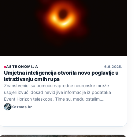
ASTRONOMIJA
6. 6. 2025.
Umjetna inteligencija otvorila novo poglavlje u
istraživanju crnih rupa
Znanstvenici su pomoću napredne neuronske mreže
uspjeli izvući dosad nevidljive informacije iz podataka
Event Horizon teleskopa. Time su, među ostalim,…
Kozmos.hr