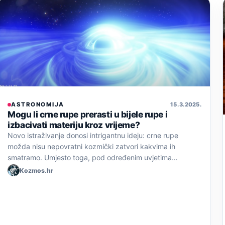
ASTRONOMIJA
15. 3. 2025.
Mogu li crne rupe prerasti u bijele rupe i
izbacivati materiju kroz vrijeme?
Novo istraživanje donosi intrigantnu ideju: crne rupe
možda nisu nepovratni kozmički zatvori kakvima ih
smatramo. Umjesto toga, pod određenim uvjetima…
Kozmos.hr