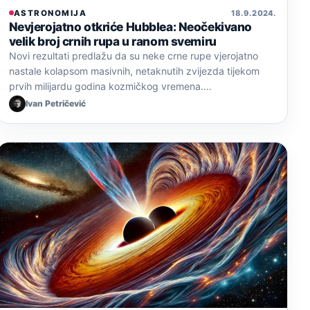
ASTRONOMIJA
18. 9. 2024.
Nevjerojatno otkriće Hubblea: Neočekivano
velik broj crnih rupa u ranom svemiru
Novi rezultati predlažu da su neke crne rupe vjerojatno
nastale kolapsom masivnih, netaknutih zvijezda tijekom
prvih milijardu godina kozmičkog vremena.…
Ivan Petričević