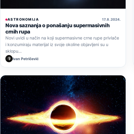
ASTRONOMIJA
17. 8. 2024.
Nova saznanja o ponašanju supermasivnih
crnih rupa
Novi uvidi u način na koji supermasivne crne rupe privlače
i konzumiraju materijal iz svoje okoline objavljeni su u
sklopu…
Ivan Petričević