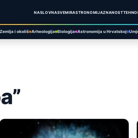
NASLOVNA
SVEMIR
ASTRONOMIJA
ZNANOST
TEHNO
Zemlja i okoliš
Arheologija
Biologija
Astronomija u Hrvatskoj
Umje
pa”