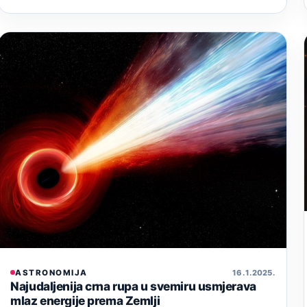
ASTRONOMIJA
16. 1. 2025.
Najudaljenija crna rupa u svemiru usmjerava
mlaz energije prema Zemlji