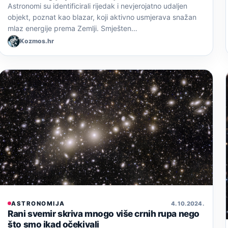
Astronomi su identificirali rijedak i nevjerojatno udaljen
objekt, poznat kao blazar, koji aktivno usmjerava snažan
mlaz energije prema Zemlji. Smješten…
Kozmos.hr
ASTRONOMIJA
4. 10. 2024.
Rani svemir skriva mnogo više crnih rupa nego
što smo ikad očekivali