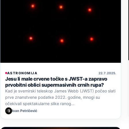
ASTRONOMIJA
22. 7. 2025.
Jesu li male crvene točke s JWST-a zapravo
prvobitni oblici supermasivnih crnih rupa?
Kad je svemirski teleskop James Webb (JWST) počeo slati
prve znanstvene podatke 2022. godine, mnogi su
očekivali spektakularne slike ranog…
Ivan Petričević