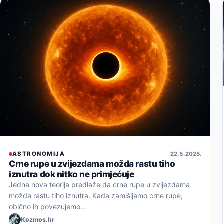
ASTRONOMIJA
22. 5. 2025.
Crne rupe u zvijezdama možda rastu tiho
iznutra dok nitko ne primjećuje
Jedna nova teorija predlaže da crne rupe u zvijezdama
možda rastu tiho iznutra. Kada zamišljamo crne rupe,
obično ih povezujemo…
Kozmos.hr