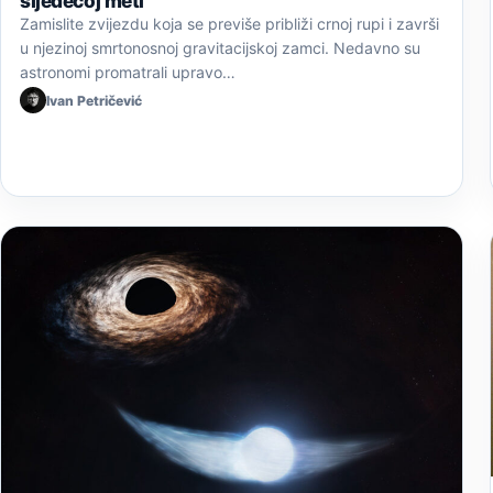
sljedećoj meti
Zamislite zvijezdu koja se previše približi crnoj rupi i završi
u njezinoj smrtonosnoj gravitacijskoj zamci. Nedavno su
astronomi promatrali upravo…
Ivan Petričević