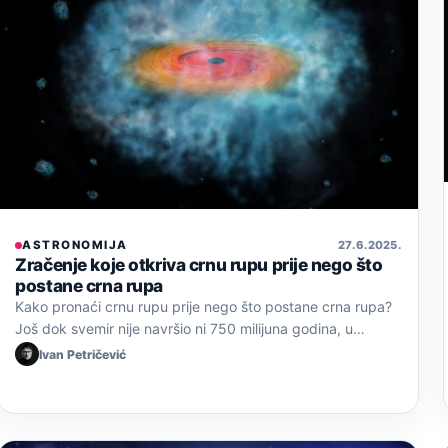
ASTRONOMIJA
27. 6. 2025.
Zračenje koje otkriva crnu rupu prije nego što
postane crna rupa
Kako pronaći crnu rupu prije nego što postane crna rupa?
Još dok svemir nije navršio ni 750 milijuna godina, u…
Ivan Petričević