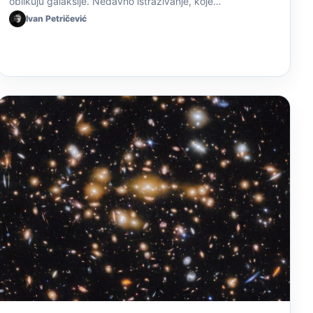
oblikuju galaksije. Nedavno istraživanje, koje…
Ivan Petričević