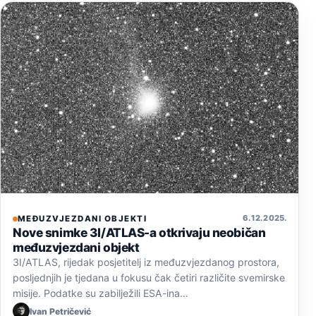
6. 12. 2025.
MEĐUZVJEZDANI OBJEKTI
Nove snimke 3I/ATLAS-a otkrivaju neobičan
međuzvjezdani objekt
3I/ATLAS, rijedak posjetitelj iz međuzvjezdanog prostora,
posljednjih je tjedana u fokusu čak četiri različite svemirske
misije. Podatke su zabilježili ESA-ina…
Ivan Petričević