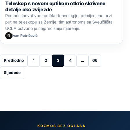
Teleskop s novom optikom otkrio skrivene
detalje oko zvijezde
Pomoću inovativne optičke tehnologije, primijenjene prvi
put na teleskopu sa Zemlje, tim astronoma sa Sveučilišta
UCLA ostvario je najpreciznije mjerenje…
Ivan Petričević
Posts pagination
Prethodno
1
2
3
4
…
66
Sljedeće
KOZMOS BEZ OGLASA