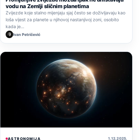
vodu na Zemlji sličnim planetima
Zvijezde koje stalno mijenjaju sjaj često se doživljavaju kao
loša vijest za planete u njihovoj nastanjivoj zoni, osobito
kada je…
Ivan Petričević
1. 12. 2025.
ASTRONOMIJA