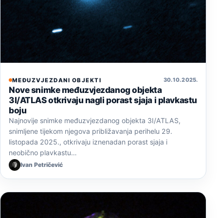
30. 10. 2025.
MEĐUZVJEZDANI OBJEKTI
Nove snimke međuzvjezdanog objekta
3I/ATLAS otkrivaju nagli porast sjaja i plavkastu
boju
Najnovije snimke međuzvjezdanog objekta 3I/ATLAS,
snimljene tijekom njegova približavanja perihelu 29.
listopada 2025., otkrivaju iznenadan porast sjaja i
neobično plavkastu…
Ivan Petričević