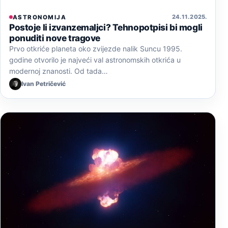
24. 11. 2025.
ASTRONOMIJA
Postoje li izvanzemaljci? Tehnopotpisi bi mogli
ponuditi nove tragove
Prvo otkriće planeta oko zvijezde nalik Suncu 1995.
godine otvorilo je najveći val astronomskih otkrića u
modernoj znanosti. Od tada…
Ivan Petričević