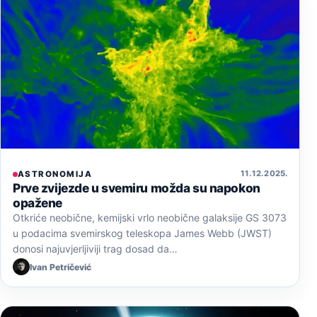
11. 12. 2025.
ASTRONOMIJA
Prve zvijezde u svemiru možda su napokon
opažene
Otkriće neobične, kemijski vrlo neobične galaksije GS 3073
u podacima svemirskog teleskopa James Webb (JWST)
donosi najuvjerljiviji trag dosad da…
Ivan Petričević