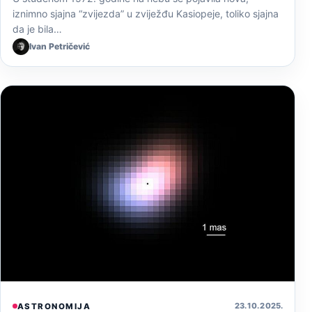
iznimno sjajna “zvijezda” u zviježđu Kasiopeje, toliko sjajna
da je bila…
Ivan Petričević
23. 10. 2025.
ASTRONOMIJA