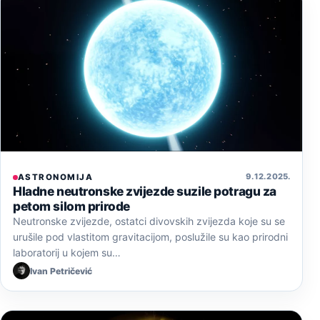
9. 12. 2025.
ASTRONOMIJA
Hladne neutronske zvijezde suzile potragu za
petom silom prirode
Neutronske zvijezde, ostatci divovskih zvijezda koje su se
urušile pod vlastitom gravitacijom, poslužile su kao prirodni
laboratorij u kojem su…
Ivan Petričević