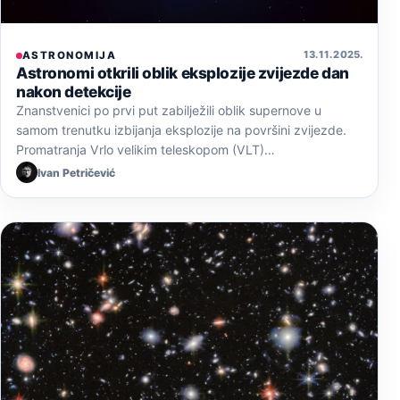
13. 11. 2025.
ASTRONOMIJA
Astronomi otkrili oblik eksplozije zvijezde dan
nakon detekcije
Znanstvenici po prvi put zabilježili oblik supernove u
samom trenutku izbijanja eksplozije na površini zvijezde.
Promatranja Vrlo velikim teleskopom (VLT)…
Ivan Petričević