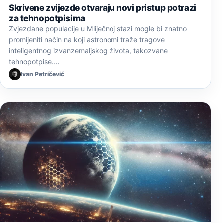
Skrivene zvijezde otvaraju novi pristup potrazi
za tehnopotpisima
Zvjezdane populacije u Mliječnoj stazi mogle bi znatno
promijeniti način na koji astronomi traže tragove
inteligentnog izvanzemaljskog života, takozvane
tehnopotpise.…
Ivan Petričević