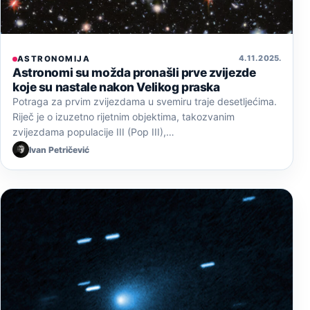
4. 11. 2025.
ASTRONOMIJA
Astronomi su možda pronašli prve zvijezde
koje su nastale nakon Velikog praska
Potraga za prvim zvijezdama u svemiru traje desetljećima.
Riječ je o izuzetno rijetnim objektima, takozvanim
zvijezdama populacije III (Pop III),…
Ivan Petričević