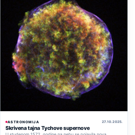
27. 10. 2025.
ASTRONOMIJA
Skrivena tajna Tychove supernove
U studenom 1572. godine na nebu se pojavila nova,