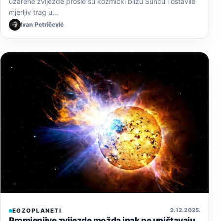
užarene zvijezde prošle su kozmički blizu Suncu i ostavile
mjerljiv trag u…
Ivan Petričević
2. 12. 2025.
EGZOPLANETI
Promjenjive zvijezde možda ipak ne uništavaju