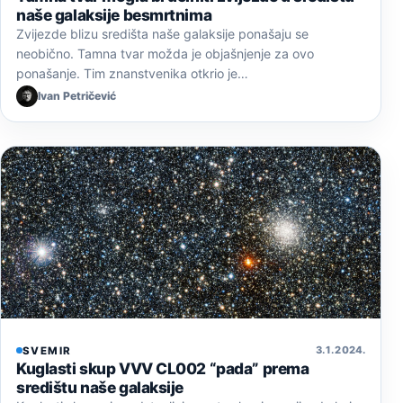
naše galaksije besmrtnima
Zvijezde blizu središta naše galaksije ponašaju se
neobično. Tamna tvar možda je objašnjenje za ovo
ponašanje. Tim znanstvenika otkrio je…
Ivan Petričević
3. 1. 2024.
SVEMIR
Kuglasti skup VVV CL002 “pada” prema
središtu naše galaksije