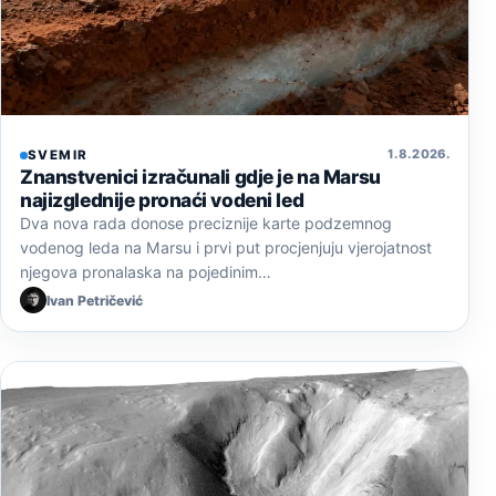
1. 8. 2026.
SVEMIR
Znanstvenici izračunali gdje je na Marsu
najizglednije pronaći vodeni led
Dva nova rada donose preciznije karte podzemnog
vodenog leda na Marsu i prvi put procjenjuju vjerojatnost
njegova pronalaska na pojedinim…
Ivan Petričević