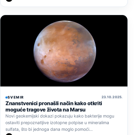
23. 10. 2025.
SVEMIR
Znanstvenici pronašli način kako otkriti
moguće tragove života na Marsu
Novi geokemijski dokazi pokazuju kako bakterije mogu
ostaviti prepoznatljive izotopne potpise u mineralima
sulfata, što bi jednoga dana moglo pomoći…