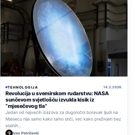
14. 2. 2026.
TEHNOLOGIJA
Revolucija u svemirskom rudarstvu: NASA
sunčevom svjetlošću izvukla kisik iz
“mjesečevog tla”
Jedan od najvećih izazova za dugoročni boravak ljudi na
Mjesecu nije samo kako tamo stići, već kako preživjeti bez
stalnih…
Ivan Petričević