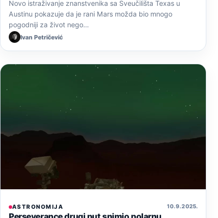
Novo istraživanje znanstvenika sa Sveučilišta Texas u
Austinu pokazuje da je rani Mars možda bio mnogo
pogodniji za život nego…
Ivan Petričević
10. 9. 2025.
ASTRONOMIJA
Perseverance drugi put snimio polarnu