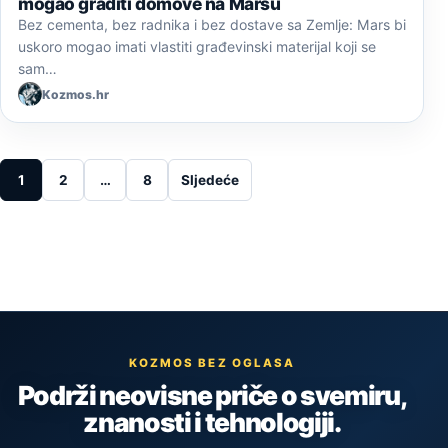
mogao graditi domove na Marsu
Bez cementa, bez radnika i bez dostave sa Zemlje: Mars bi
uskoro mogao imati vlastiti građevinski materijal koji se
sam…
Kozmos.hr
Posts pagination
1
2
…
8
Sljedeće
KOZMOS BEZ OGLASA
Podrži neovisne priče o svemiru,
znanosti i tehnologiji.