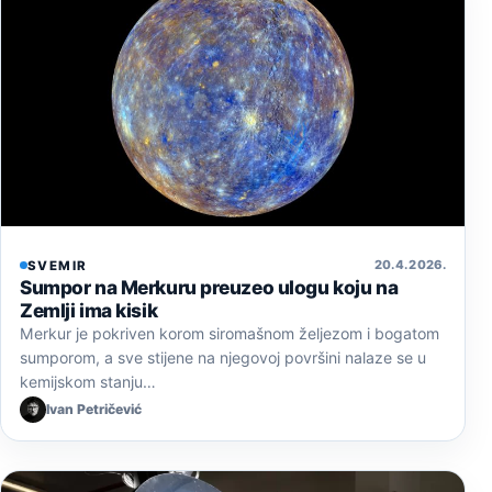
20. 4. 2026.
SVEMIR
Sumpor na Merkuru preuzeo ulogu koju na
Zemlji ima kisik
Merkur je pokriven korom siromašnom željezom i bogatom
sumporom, a sve stijene na njegovoj površini nalaze se u
kemijskom stanju…
Ivan Petričević