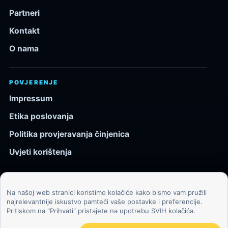
Partneri
Kontakt
O nama
POVJERENJE
Impressum
Etika poslovanja
Politika provjeravanja činjenica
Uvjeti korištenja
Na našoj web stranici koristimo kolačiće kako bismo vam pružili
© 2026 Kozmos.hr. Sva prava pridržana.
najrelevantnije iskustvo pamteći vaše postavke i preferencije.
Pritiskom na "Prihvati" pristajete na upotrebu SVIH kolačića.
Svemir, znanost, tehnologija i velike ideje za znatiželjne
čitatelje.