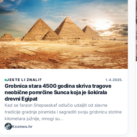
JESTE LI ZNALI?
1. 4. 2025.
Grobnica stara 4500 godina skriva tragove
neobične pomrčine Sunca koja je šokirala
drevni Egipat
Kad se faraon Shepseskaf odlučio udaljiti od slavne
tradicije gradnje piramida i sagraditi svoju grobnicu stotine
kilometara južnije, mnogi su…
Kozmos.hr