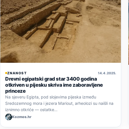
ZNANOST
14. 4. 2025.
Drevni egipatski grad star 3400 godina
otkriven u pijesku skriva ime zaboravljene
princeze
Na sjeveru Egipta, pod slojevima pijeska između
Sredozemnog mora i jezera Mariout, arheolozi su naišli na
iznimno otkriće — ostatke…
Kozmos.hr