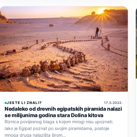
JESTE LI ZNALI?
17. 5. 2022.
Nedaleko od drevnih egipatskih piramida nalazi
se milijunima godina stara Dolina kitova
Riznica povijesnog blaga s kojom mnogi nisu upoznati.
Iako je Egipat poznat po svojim piramidama, postoje
mnoga druga nalazišta širom…