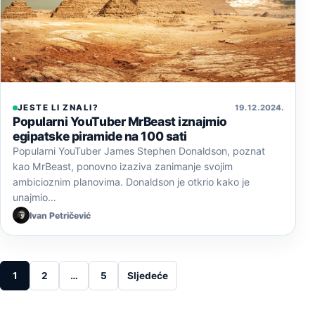
JESTE LI ZNALI?
19. 12. 2024.
Popularni YouTuber MrBeast iznajmio
egipatske piramide na 100 sati
Popularni YouTuber James Stephen Donaldson, poznat
kao MrBeast, ponovno izaziva zanimanje svojim
ambicioznim planovima. Donaldson je otkrio kako je
unajmio…
Ivan Petričević
Posts pagination
1
2
…
5
Sljedeće