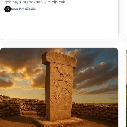
godina, s prepoznatljivim cik-cak…
Ivan Petričević