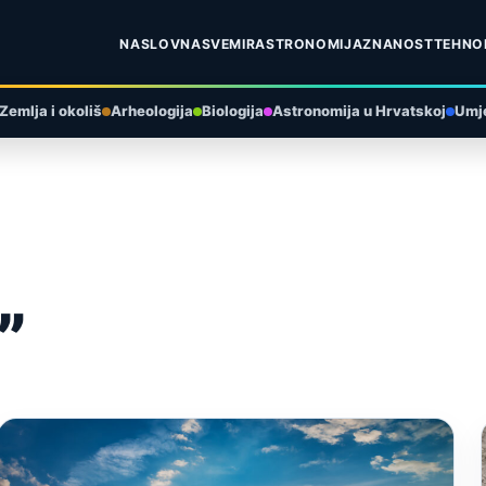
NASLOVNA
SVEMIR
ASTRONOMIJA
ZNANOST
TEHNO
Zemlja i okoliš
Arheologija
Biologija
Astronomija u Hrvatskoj
Umje
”