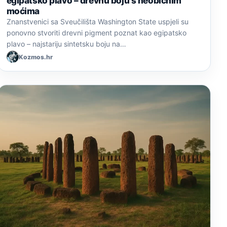
egipatsko plavo – drevnu boju s neobičnim
moćima
Znanstvenici sa Sveučilišta Washington State uspjeli su
ponovno stvoriti drevni pigment poznat kao egipatsko
plavo – najstariju sintetsku boju na…
Kozmos.hr