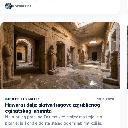
Kozmos.hr
JESTE LI ZNALI?
18. 3. 2026.
Hawara i dalje skriva tragove izgubljenog
egipatskog labirinta
Na rubu egipatskog Fajuma već stoljećima traje isto
pitanje: je li ondje doista stajao golemi labirint koji je,