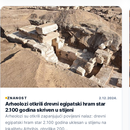
ZNANOST
2. 12. 2024.
Arheolozi otkrili drevni egipatski hram star
2.100 godina skriven u stijeni
Arheolozi su otkrili zapanjujući povijesni nalaz: drevni
egipatski hram star 2.100 godina uklesan u stijenu na
lokalitetu Athribis, otprilike 200…