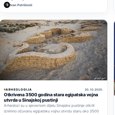
Ivan Petričević
ARHEOLOGIJA
20. 10. 2025.
Otkrivena 3500 godina stara egipatska vojna
utvrda u Sinajskoj pustinji
Arheolozi su u sjevernom dijelu Sinajske pustinje otkrili
iznimno očuvanu egipatsku vojnu utvrdu staru oko 3500