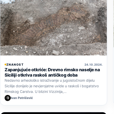
ZNANOST
24. 10. 2024.
Zapanjujuće otkriće: Drevno rimsko naselje na
Siciliji otkriva raskoš antičkog doba
Nedavno arheološko istraživanje u jugoistočnom dijelu
Sicilije donijelo je nevjerojatne uvide u raskoš i bogatstvo
Rimskog Carstva. U blizini Vizzinija,…
Ivan Petričević