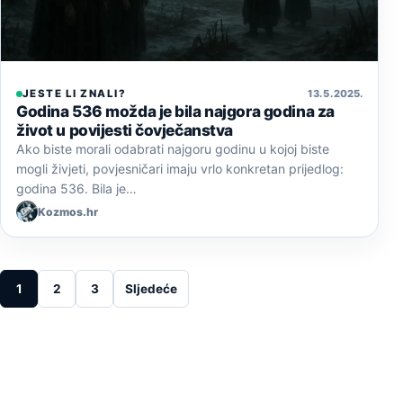
JESTE LI ZNALI?
13. 5. 2025.
Godina 536 možda je bila najgora godina za
život u povijesti čovječanstva
Ako biste morali odabrati najgoru godinu u kojoj biste
mogli živjeti, povjesničari imaju vrlo konkretan prijedlog:
godina 536. Bila je…
Kozmos.hr
Posts pagination
1
2
3
Sljedeće