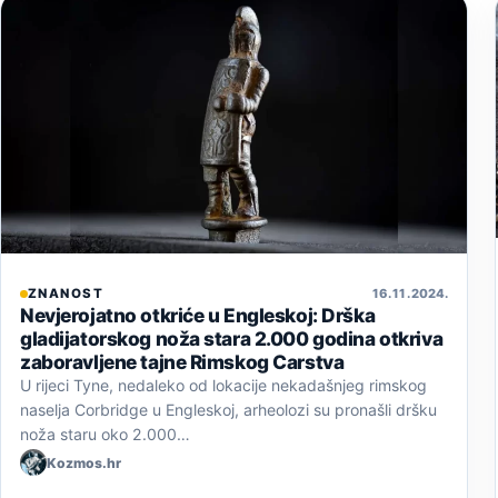
ZNANOST
16. 11. 2024.
Nevjerojatno otkriće u Engleskoj: Drška
gladijatorskog noža stara 2.000 godina otkriva
zaboravljene tajne Rimskog Carstva
U rijeci Tyne, nedaleko od lokacije nekadašnjeg rimskog
naselja Corbridge u Engleskoj, arheolozi su pronašli dršku
noža staru oko 2.000…
Kozmos.hr