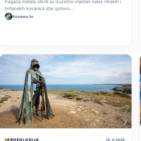
tragača metala otkrili su izuzetno vrijedan nalaz rimskih i
britanskih kovanica star gotovo…
Kozmos.hr
ARHEOLOGIJA
18. 4. 2026.