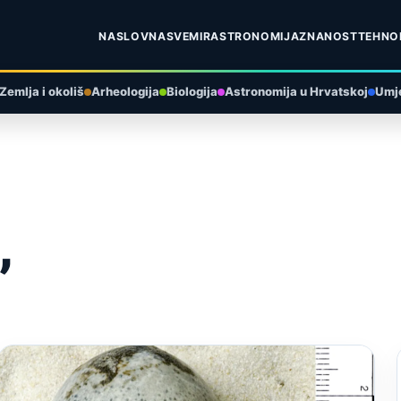
NASLOVNA
SVEMIR
ASTRONOMIJA
ZNANOST
TEHNO
Zemlja i okoliš
Arheologija
Biologija
Astronomija u Hrvatskoj
Umje
”