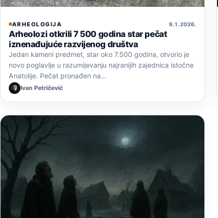
ARHEOLOGIJA
9. 1. 2026.
Arheolozi otkrili 7 500 godina star pečat
iznenađujuće razvijenog društva
Jedan kameni predmet, star oko 7.500 godina, otvorio je
novo poglavlje u razumijevanju najranijih zajednica istočne
Anatolije. Pečat pronađen na…
Ivan Petričević