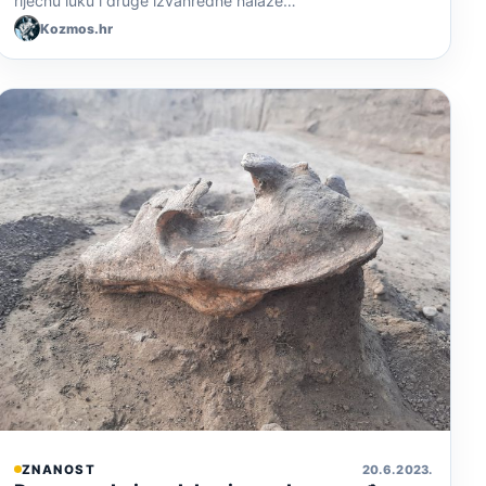
riječnu luku i druge izvanredne nalaze…
Kozmos.hr
ZNANOST
20. 6. 2023.