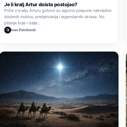
Je li kralj Artur doista postojao?
Priče o kralju Arturu gotovo su sigurno prepune naknadno
dodanih motiva, pretjerivanja i legendarnih ukrasa. No
pitanje koje i dalje…
Ivan Petričević