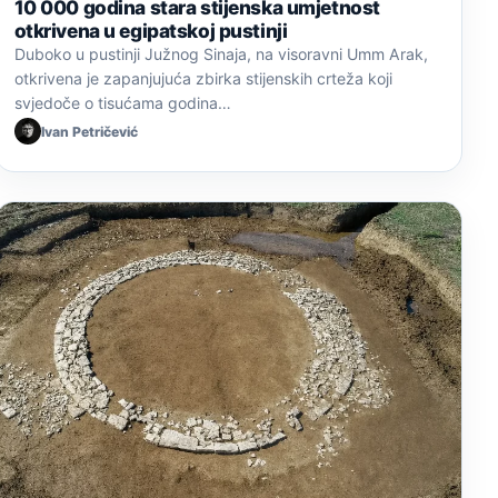
10 000 godina stara stijenska umjetnost
otkrivena u egipatskoj pustinji
Duboko u pustinji Južnog Sinaja, na visoravni Umm Arak,
otkrivena je zapanjujuća zbirka stijenskih crteža koji
svjedoče o tisućama godina…
Ivan Petričević