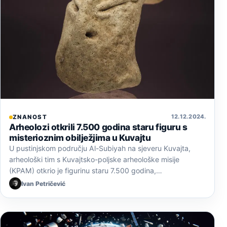
12. 12. 2024.
ZNANOST
Arheolozi otkrili 7.500 godina staru figuru s
misterioznim obilježjima u Kuvajtu
U pustinjskom području Al-Subiyah na sjeveru Kuvajta,
arheološki tim s Kuvajtsko-poljske arheološke misije
(KPAM) otkrio je figurinu staru 7.500 godina,…
Ivan Petričević