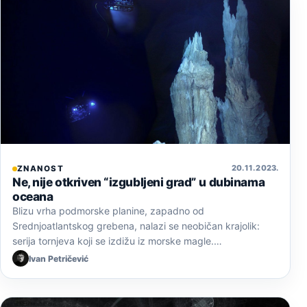
20. 11. 2023.
ZNANOST
Ne, nije otkriven “izgubljeni grad” u dubinama
oceana
Blizu vrha podmorske planine, zapadno od
Srednjoatlantskog grebena, nalazi se neobičan krajolik:
serija tornjeva koji se izdižu iz morske magle.…
Ivan Petričević