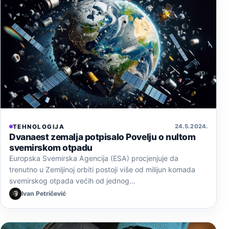
24. 5. 2024.
TEHNOLOGIJA
Dvanaest zemalja potpisalo Povelju o nultom
svemirskom otpadu
Europska Svemirska Agencija (ESA) procjenjuje da
trenutno u Zemljinoj orbiti postoji više od milijun komada
svemirskog otpada većih od jednog…
Ivan Petričević