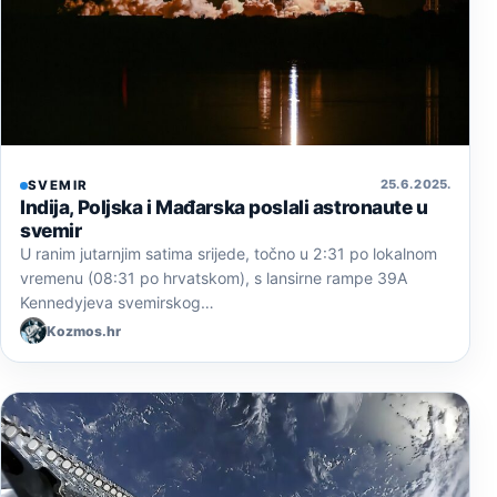
25. 6. 2025.
SVEMIR
Indija, Poljska i Mađarska poslali astronaute u
svemir
U ranim jutarnjim satima srijede, točno u 2:31 po lokalnom
vremenu (08:31 po hrvatskom), s lansirne rampe 39A
Kennedyjeva svemirskog…
Kozmos.hr