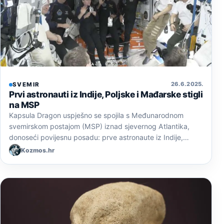
26. 6. 2025.
SVEMIR
Prvi astronauti iz Indije, Poljske i Mađarske stigli
na MSP
Kapsula Dragon uspješno se spojila s Međunarodnom
svemirskom postajom (MSP) iznad sjevernog Atlantika,
donoseći povijesnu posadu: prve astronaute iz Indije,…
Kozmos.hr