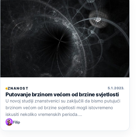
5. 1. 2023.
ZNANOST
Putovanje brzinom većom od brzine svjetlosti
U novoj studiji znanstvenici su zaključili da bismo putujući
brzinom većom od brzine svjetlosti mogli istovremeno
iskusiti nekoliko vremenskih perioda.…
Filip