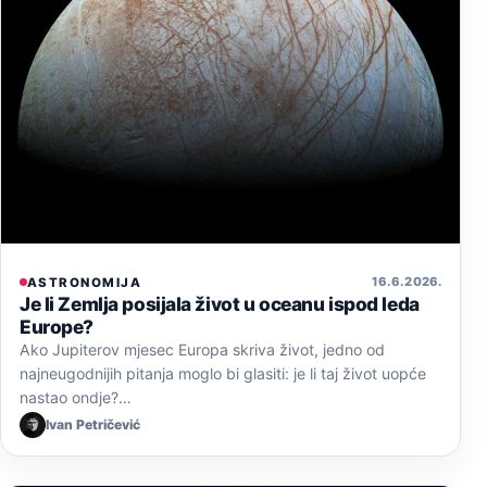
16. 6. 2026.
ASTRONOMIJA
Je li Zemlja posijala život u oceanu ispod leda
Europe?
Ako Jupiterov mjesec Europa skriva život, jedno od
najneugodnijih pitanja moglo bi glasiti: je li taj život uopće
nastao ondje?…
Ivan Petričević