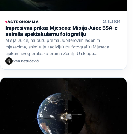
21. 8. 2024.
ASTRONOMIJA
Impresivan prikaz Mjeseca: Misija Juice ESA-e
snimila spektakularnu fotografiju
Misija Juice, na putu prema Jupiterovim ledenim
mjesecima, snimila je zadivljujuću fotografiju Mjeseca
tijekom svog prolaska prema Zemlji. U sklopu…
Ivan Petričević