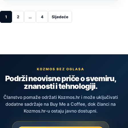
Posts pagination
1
2
…
4
Sljedeće
KOZMOS BEZ OGLASA
Podrži neovisne priče o svemiru,
znanosti i tehnologiji.
Članstvo pomaže održati Kozmos.hr i može uključivati
dodatne sadržaje na Buy Me a Coffee, dok članci na
Kozmos.hr-u ostaju javno dostupni.