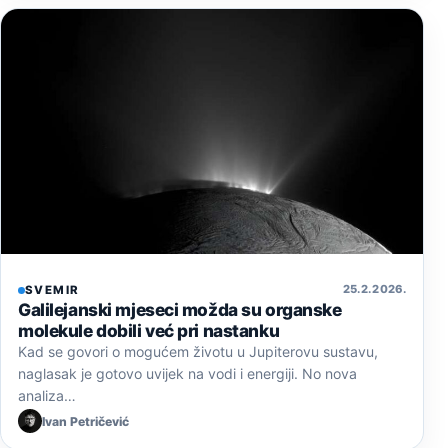
25. 2. 2026.
SVEMIR
Galilejanski mjeseci možda su organske
molekule dobili već pri nastanku
Kad se govori o mogućem životu u Jupiterovu sustavu,
naglasak je gotovo uvijek na vodi i energiji. No nova
analiza…
Ivan Petričević