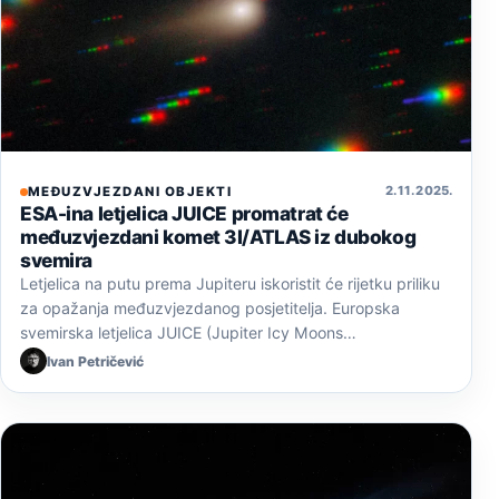
2. 11. 2025.
MEĐUZVJEZDANI OBJEKTI
ESA-ina letjelica JUICE promatrat će
međuzvjezdani komet 3I/ATLAS iz dubokog
svemira
Letjelica na putu prema Jupiteru iskoristit će rijetku priliku
za opažanja međuzvjezdanog posjetitelja. Europska
svemirska letjelica JUICE (Jupiter Icy Moons…
Ivan Petričević