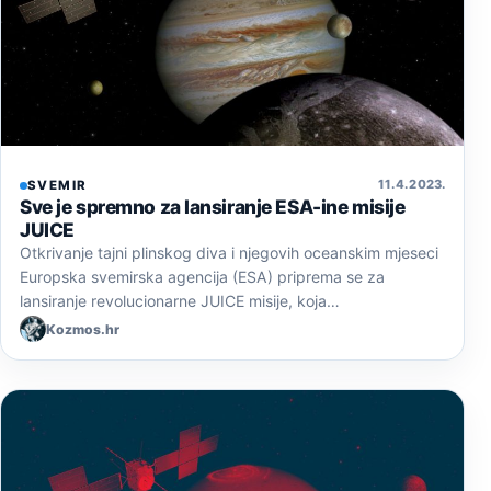
11. 4. 2023.
SVEMIR
Sve je spremno za lansiranje ESA-ine misije
JUICE
Otkrivanje tajni plinskog diva i njegovih oceanskim mjeseci
Europska svemirska agencija (ESA) priprema se za
lansiranje revolucionarne JUICE misije, koja…
Kozmos.hr