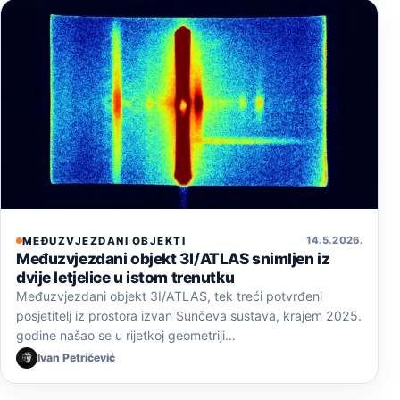
14. 5. 2026.
MEĐUZVJEZDANI OBJEKTI
Međuzvjezdani objekt 3I/ATLAS snimljen iz
dvije letjelice u istom trenutku
Međuzvjezdani objekt 3I/ATLAS, tek treći potvrđeni
posjetitelj iz prostora izvan Sunčeva sustava, krajem 2025.
godine našao se u rijetkoj geometriji…
Ivan Petričević