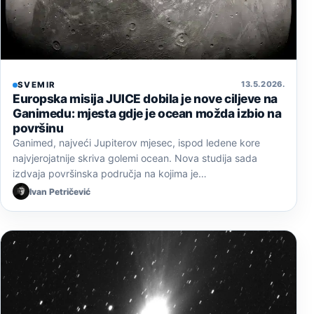
13. 5. 2026.
SVEMIR
Europska misija JUICE dobila je nove ciljeve na
Ganimedu: mjesta gdje je ocean možda izbio na
površinu
Ganimed, najveći Jupiterov mjesec, ispod ledene kore
najvjerojatnije skriva golemi ocean. Nova studija sada
izdvaja površinska područja na kojima je…
Ivan Petričević