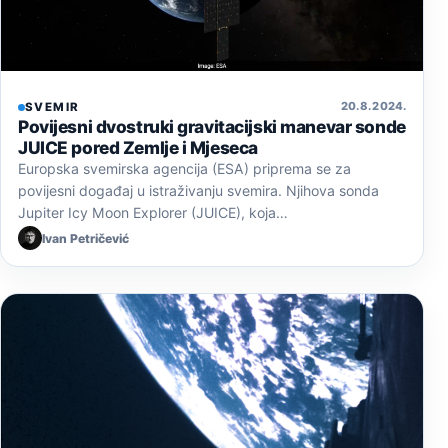
20. 8. 2024.
SVEMIR
Povijesni dvostruki gravitacijski manevar sonde
JUICE pored Zemlje i Mjeseca
Europska svemirska agencija (ESA) priprema se za
povijesni događaj u istraživanju svemira. Njihova sonda
Jupiter Icy Moon Explorer (JUICE), koja…
Ivan Petričević