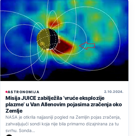
2. 10. 2024.
ASTRONOMIJA
Misija JUICE zabilježila ‘vruće eksplozije
plazme’ u Van Allenovim pojasima zračenja oko
Zemlje
NASA je otkrila najjasniji pogled na Zemljin pojas zračenja,
zahvaljujući sondi koja nije bila primarno dizajnirana za tu
svrhu. Sonda…