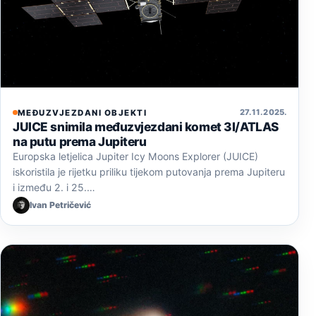
27. 11. 2025.
MEĐUZVJEZDANI OBJEKTI
JUICE snimila međuzvjezdani komet 3I/ATLAS
na putu prema Jupiteru
Europska letjelica Jupiter Icy Moons Explorer (JUICE)
iskoristila je rijetku priliku tijekom putovanja prema Jupiteru
i između 2. i 25.…
Ivan Petričević