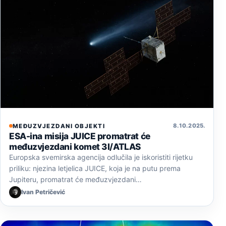
8. 10. 2025.
MEĐUZVJEZDANI OBJEKTI
ESA-ina misija JUICE promatrat će
međuzvjezdani komet 3I/ATLAS
Europska svemirska agencija odlučila je iskoristiti rijetku
priliku: njezina letjelica JUICE, koja je na putu prema
Jupiteru, promatrat će međuzvjezdani…
Ivan Petričević