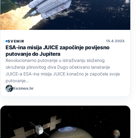
15. 4. 2023.
SVEMIR
ESA-ina misija JUICE započinje povijesno
putovanje do Jupitera
Revolucionarno putovanje u istraživanju složenog
okruženja plinovitog diva Dugo očekivano lansiranje
JUICE-a ESA-ina misija JUICE konačno je započela svoje
putovanje…
Kozmos.hr