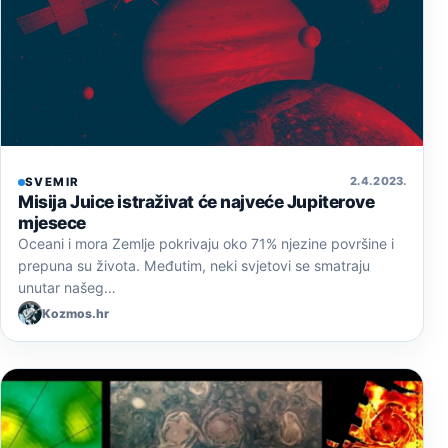
2. 4. 2023.
SVEMIR
Misija Juice istraživat će najveće Jupiterove
mjesece
Oceani i mora Zemlje pokrivaju oko 71% njezine površine i
prepuna su života. Međutim, neki svjetovi se smatraju
unutar našeg…
Kozmos.hr