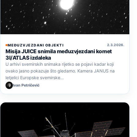
2. 3. 2026.
MEĐUZVJEZDANI OBJEKTI
Misija JUICE snimila međuzvjezdani komet
3I/ATLAS izdaleka
U arhivi svemirskih snimaka rijetko se pojavi kadar koji
ovako jasno pokazuje što gledamo. Kamera JANUS na
letjelici Europske svemirske…
Ivan Petričević