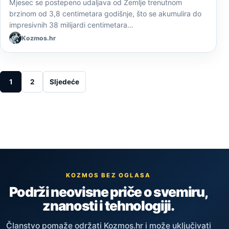
Mjesec se postepeno udaljava od Zemlje trenutnom
brzinom od 3,8 centimetara godišnje, što se akumulira do
impresivnih 38 milijardi centimetara…
Kozmos.hr
Posts pagination
1
2
Sljedeće
KOZMOS BEZ OGLASA
Podrži neovisne priče o svemiru,
znanosti i tehnologiji.
Članstvo pomaže održati Kozmos.hr i može uključivati