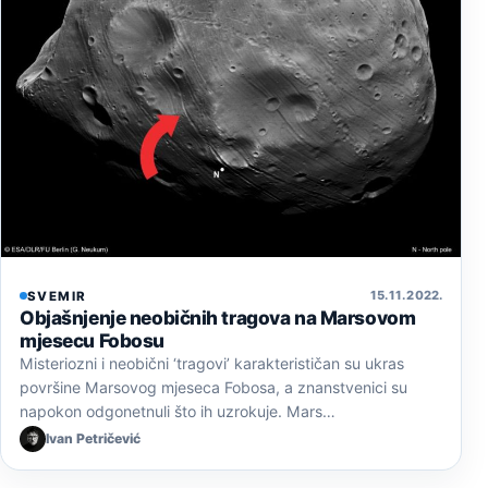
15. 11. 2022.
SVEMIR
Objašnjenje neobičnih tragova na Marsovom
mjesecu Fobosu
Misteriozni i neobični ‘tragovi’ karakterističan su ukras
površine Marsovog mjeseca Fobosa, a znanstvenici su
napokon odgonetnuli što ih uzrokuje. Mars…
Ivan Petričević