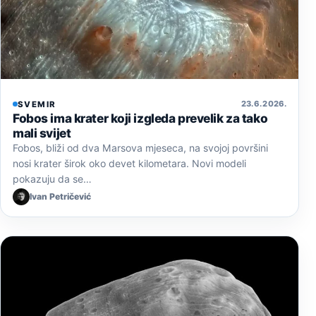
23. 6. 2026.
SVEMIR
Fobos ima krater koji izgleda prevelik za tako
mali svijet
Fobos, bliži od dva Marsova mjeseca, na svojoj površini
nosi krater širok oko devet kilometara. Novi modeli
pokazuju da se…
Ivan Petričević