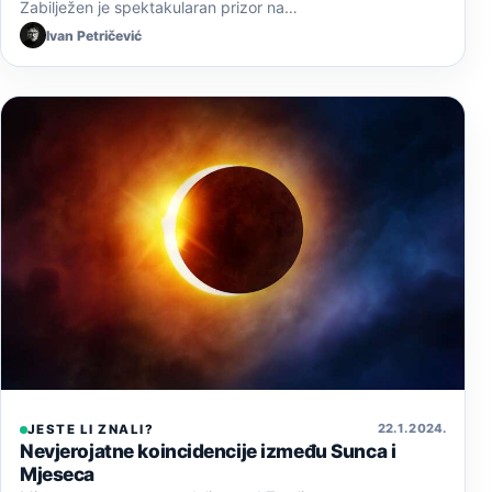
Zabilježen je spektakularan prizor na…
Ivan Petričević
22. 1. 2024.
JESTE LI ZNALI?
Nevjerojatne koincidencije između Sunca i
Mjeseca