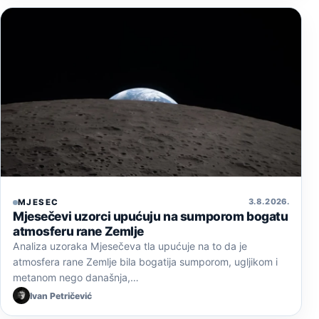
3. 8. 2026.
MJESEC
Mjesečevi uzorci upućuju na sumporom bogatu
atmosferu rane Zemlje
Analiza uzoraka Mjesečeva tla upućuje na to da je
atmosfera rane Zemlje bila bogatija sumporom, ugljikom i
metanom nego današnja,…
Ivan Petričević