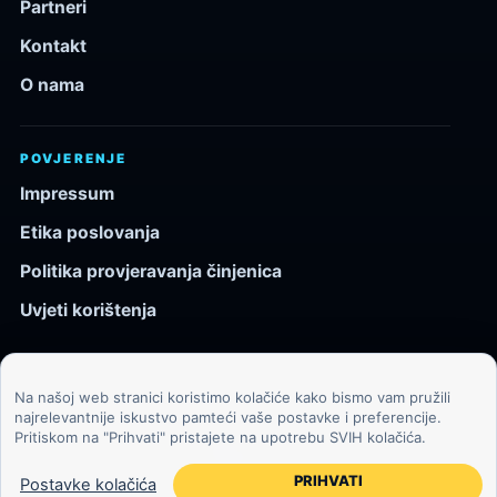
Partneri
Kontakt
O nama
POVJERENJE
Impressum
Etika poslovanja
Politika provjeravanja činjenica
Uvjeti korištenja
Na našoj web stranici koristimo kolačiće kako bismo vam pružili
© 2026 Kozmos.hr. Sva prava pridržana.
najrelevantnije iskustvo pamteći vaše postavke i preferencije.
Pritiskom na "Prihvati" pristajete na upotrebu SVIH kolačića.
Svemir, znanost, tehnologija i velike ideje za znatiželjne
čitatelje.
PRIHVATI
Postavke kolačića