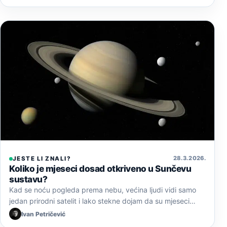
28. 3. 2026.
JESTE LI ZNALI?
Koliko je mjeseci dosad otkriveno u Sunčevu
sustavu?
Kad se noću pogleda prema nebu, većina ljudi vidi samo
jedan prirodni satelit i lako stekne dojam da su mjeseci…
Ivan Petričević