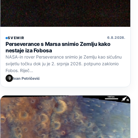
6. 8. 2026.
SVEMIR
Perseverance s Marsa snimio Zemlju kako
nestaje iza Fobosa
NASA-in rover Perseverance snimio je Zemlju kao sićušnu
svijetlu točku dok ju je 2. srpnja 2026. potpuno zaklonio
Fobos. Riječ…
Ivan Petričević