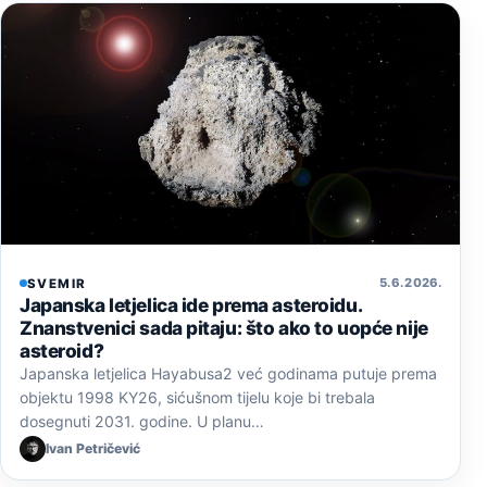
5. 6. 2026.
SVEMIR
Japanska letjelica ide prema asteroidu.
Znanstvenici sada pitaju: što ako to uopće nije
asteroid?
Japanska letjelica Hayabusa2 već godinama putuje prema
objektu 1998 KY26, sićušnom tijelu koje bi trebala
dosegnuti 2031. godine. U planu…
Ivan Petričević