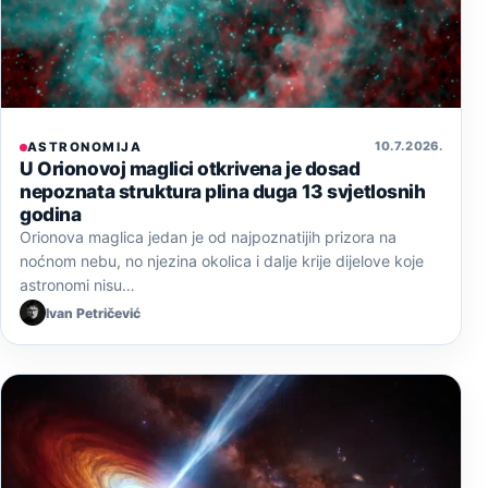
10. 7. 2026.
ASTRONOMIJA
U Orionovoj maglici otkrivena je dosad
nepoznata struktura plina duga 13 svjetlosnih
godina
Orionova maglica jedan je od najpoznatijih prizora na
noćnom nebu, no njezina okolica i dalje krije dijelove koje
astronomi nisu…
Ivan Petričević