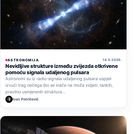
14. 5. 2026.
ASTRONOMIJA
Nevidljive strukture između zvijezda otkrivene
pomoću signala udaljenog pulsara
Astronomi su iz radio-signala udaljenog pulsara uspjeli
izvući trag nečega što se inače ne može vidjeti: tankih,
pravilno usmjerenih struktura…
Ivan Petričević