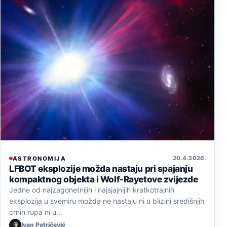
20. 4. 2026.
ASTRONOMIJA
LFBOT eksplozije možda nastaju pri spajanju
kompaktnog objekta i Wolf-Rayetove zvijezde
Jedne od najzagonetnijih i najsjajnijih kratkotrajnih
eksplozija u svemiru možda ne nastaju ni u blizini središnjih
crnih rupa ni u…
Ivan Petričević