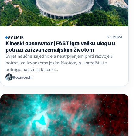
5. 1. 2024.
SVEMIR
Kineski opservatorij FAST igra veliku ulogu u
potrazi za izvanzemaljskim životom
Svijet naučne zajednice s nestrpljenjem prati razvoje u
potrazi za izvanzemaljskim životom, a u središtu te
potrage nalazi se kineski…
Kozmos.hr