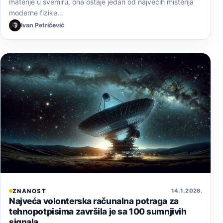
materije u svemiru, ona ostaje jedan od najvećih misterija
moderne fizike…
Ivan Petričević
14. 1. 2026.
ZNANOST
Najveća volonterska računalna potraga za
tehnopotpisima završila je sa 100 sumnjivih
signala