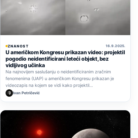
16. 9. 2025.
ZNANOST
U američkom Kongresu prikazan video: projektil
pogodio neidentificirani leteći objekt, bez
vidljivog učinka
Na najnovijem saslušanju o neidentificiranim zračnim
fenomenima (UAP) u američkom Kongresu prikazan je
videozapis na kojem se vidi kako projektil…
Ivan Petričević