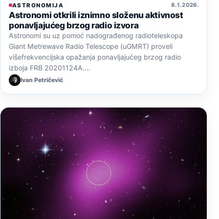
8. 1. 2026.
ASTRONOMIJA
Astronomi otkrili iznimno složenu aktivnost
ponavljajućeg brzog radio izvora
Astronomi su uz pomoć nadograđenog radioteleskopa
Giant Metrewave Radio Telescope (uGMRT) proveli
višefrekvencijska opažanja ponavljajućeg brzog radio
izboja FRB 20201124A.…
Ivan Petričević