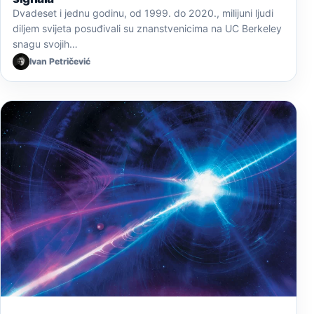
Dvadeset i jednu godinu, od 1999. do 2020., milijuni ljudi
diljem svijeta posuđivali su znanstvenicima na UC Berkeley
snagu svojih…
Ivan Petričević