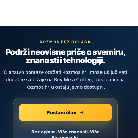
KOZMOS BEZ OGLASA
Podrži neovisne priče o svemiru,
znanosti i tehnologiji.
Članstvo pomaže održati Kozmos.hr i može uključivati
dodatne sadržaje na Buy Me a Coffee, dok članci na
Kozmos.hr-u ostaju javno dostupni.
Postani član
Bez oglasa. Više znanosti. Više
Kozmosa.hr.