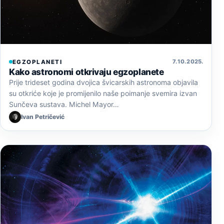
7. 10. 2025.
EGZOPLANETI
Kako astronomi otkrivaju egzoplanete
Prije trideset godina dvojica švicarskih astronoma objavila
su otkriće koje je promijenilo naše poimanje svemira izvan
Sunčeva sustava. Michel Mayor…
Ivan Petričević